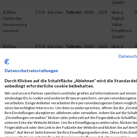
GmbH
B2Run
2714
Karsten
Tellhelm
0000
GER
diva-e
0
Karlsruhe
Digital
Value
Einzelwertung
Excellence
männlich
GmbH
B2Run
2714
Karsten
Tellhelm
0000
GER
diva-e
0
Karlsruhe
Digital
Datensc
Value
Teamwertung
Excellence
männlich
Datenschutzeinstellungen
GmbH
Durch Klicken auf die Schaltfläche „Ablehnen“ wird die Standardei
B2Run
2714
Karsten
Tellhelm
0000
GER
diva-e
0
unbedingt erforderliche cookie beibehalten.
Karlsruhe
Digital
Value
Wir und unsere Partner speichern und/oder greifen auf Informationen auf einem G
Teamwertung
eindeutige IDs in cookie und anderen Browserspeichern, um personenbezogene
Excellence
mixed
verarbeiten. Einige Anbieter verarbeiten Ihre personenbezogenen Daten möglic
GmbH
eines berechtigten Interesses. Um dem zu widersprechen, öffnen Sie die „Einste
Ihre Einstellungen akzeptieren, ablehnen oder verwalten, indem Sie auf die Schal
2016
„Einstellungen verwalten“ klicken oder jederzeit auf die Fingerabdruck-Schaltfläc
unteren Ecke der Website klicken. Um Ihre Einwilligung zu widerrufen, klicken Si
Fingerabdruck oder den Link in der Fußzeile der Website und klicken Sie auf de
First
Last
Daten“. Auf dieser Seite können Sie Ihre Einwilligung widerrufen. Diese Entsch
Veranstaltung
Stnr
Name
Name
Jahr
Nation
Verein
N