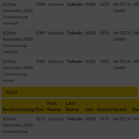
B2Run
5089
Karsten
Tellhelm
0000
GER
dmTECH
00
Karlsruhe 2026
GmbH
Einzelwertung
männlich
B2Run
5089
Karsten
Tellhelm
0000
GER
dmTECH
00
Karlsruhe 2026
GmbH
Teamwertung
männlich
B2Run
5089
Karsten
Tellhelm
0000
GER
dmTECH
00
Karlsruhe 2026
GmbH
Teamwertung
mixed
2024
First
Last
Veranstaltung
Stnr
Name
Name
Jahr
Nation
Verein
Ne
B2Run
4535
Karsten
Tellhelm
0000
GER
dmTECH
00
Karlsruhe 2024
Einzelwertung