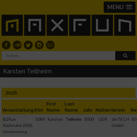
MENU
Karsten Tellhelm
2026
First
Last
Veranstaltung
Stnr
Name
Name
Jahr
Nation
Verein
Ne
B2Run
5089
Karsten
Tellhelm
0000
GER
dmTECH
00
Karlsruhe 2026
GmbH
Einzelwertung