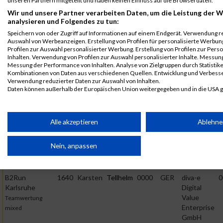
unseren Partnern mitgeteilt und haben keinen Einfluss auf die Browserdaten.
B2Run
1640
Karsten
Tellhelm
0000
GER
diva-e
0
Wir und unsere Partner verarbeiten Daten, um die Leistung der W
Karlsruhe
Digital
analysieren und Folgendes zu tun:
Value
B2RUN Karlsruhe
Speichern von oder Zugriff auf Informationen auf einem Endgerät. Verwendung r
Enterprise
Auswahl von Werbeanzeigen. Erstellung von Profilen für personalisierte Werbu
Profilen zur Auswahl personalisierter Werbung. Erstellung von Profilen zur Pers
GmbH
Inhalten. Verwendung von Profilen zur Auswahl personalisierter Inhalte. Messun
Messung der Performance von Inhalten. Analyse von Zielgruppen durch Statistik
B2Run
1640
Karsten
Tellhelm
0000
GER
diva-e
0
Kombinationen von Daten aus verschiedenen Quellen. Entwicklung und Verbess
Karlsruhe
Digital
Verwendung reduzierter Daten zur Auswahl von Inhalten.
Value
Einzelwertung
Daten können außerhalb der Europäischen Union weitergegeben und in die USA 
Enterprise
männlich
Ihre Einwilligung und die cookie Richtlinie gelten ausschließlich für diese Website
GmbH
Partnerliste anzeigen (1 IAB-Anbieter)
Alle akzeptieren
Ablehn
B2Run
1640
Karsten
Tellhelm
0000
GER
diva-e
0
Karlsruhe
Digital
Wir nutzen Ihre Daten für folgende Zwecke:
Value
Teamwertung
Nein, anpassen
IAB-Verarbeitungszwecke:
Enterprise
männlich
GmbH
Speichern von oder Zugriff auf Informationen auf einem
Endgerät
B2Run
1640
Karsten
Tellhelm
0000
GER
diva-e
0
Karlsruhe
Digital
Verwendung reduzierter Daten zur Auswahl von
Value
Teamwertung
Werbeanzeigen
Enterprise
mixed
GmbH