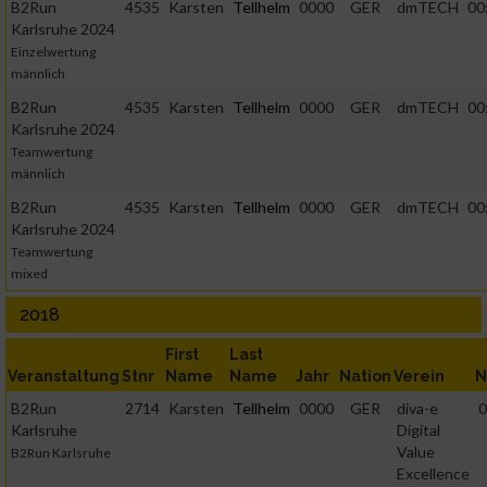
B2Run
4535
Karsten
Tellhelm
0000
GER
dmTECH
00
Karlsruhe 2024
Einzelwertung
männlich
B2Run
4535
Karsten
Tellhelm
0000
GER
dmTECH
00
Karlsruhe 2024
Teamwertung
männlich
B2Run
4535
Karsten
Tellhelm
0000
GER
dmTECH
00
Karlsruhe 2024
Teamwertung
mixed
2018
First
Last
Veranstaltung
Stnr
Name
Name
Jahr
Nation
Verein
N
B2Run
2714
Karsten
Tellhelm
0000
GER
diva-e
0
Karlsruhe
Digital
Value
B2Run Karlsruhe
Excellence