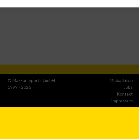
IAB-Verarbeitungszwecke:
Speichern von oder Zugriff auf Informationen auf einem
Endgerät
Verwendung reduzierter Daten zur Auswahl von
Werbeanzeigen
Erstellung von Profilen für personalisierte Werbung
Verwendung von Profilen zur Auswahl personalisierter
Werbung
© MaxFun Sports GmbH
Mediadaten
1999 - 2026
Jobs
Erstellung von Profilen zur Personalisierung von Inhalten
Kontakt
Impressum
Verwendung von Profilen zur Auswahl personalisierter
Inhalte
Messung der Werbeleistung