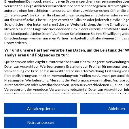
B. eindeutige IDs in cookie und anderen Browserspeichern, um personenbezoge
B2Run
7728
Julia
Aubreville
0000
GER
IHK
00:43
verarbeiten. Einige Anbieter verarbeiten Ihre personenbezogenen Daten möglic
Nürnberg
FOSA
aufgrund eines berechtigten Interesses. Um dem zu widersprechen, öffnen Sie d
Einzelwertung
„Einstellungen“. Sie können Ihre Einstellungen akzeptieren, ablehnen oder verwa
weiblich
auf die Schaltfläche „Einstellungen verwalten“ klicken oder jederzeit auf die Fin
Schaltfläche in der linken unteren Ecke der Website klicken. Um Ihre Einwilligung
B2Run
7728
Julia
Aubreville
0000
GER
IHK
00:43
klicken Sie auf den Fingerabdruck oder den Link in der Fußzeile der Website und k
den Menüpunkt „Meine Daten“. Auf dieser Seite können Sie Ihre Einwilligung wid
Nürnberg
FOSA
Entscheidungen werden unseren Partnern mitgeteilt und haben keinen Einfluss a
Teamwertung
Browserdaten.
mixed
Wir und unsere Partner verarbeiten Daten, um die Leistung der W
analysieren und Folgendes zu tun:
B2Run
7728
Julia
Aubreville
0000
GER
IHK
00:43
Nürnberg
FOSA
Speichern von oder Zugriff auf Informationen auf einem Endgerät. Verwendung r
Daten zur Auswahl von Werbeanzeigen. Erstellung von Profilen für personalisier
Teamwertung
Verwendung von Profilen zur Auswahl personalisierter Werbung. Erstellung von P
weiblich
Personalisierung von Inhalten. Verwendung von Profilen zur Auswahl personalisie
Messung der Werbeleistung. Messung der Performance von Inhalten. Analyse vo
Legende:
durch Statistiken oder Kombinationen von Daten aus verschiedenen Quellen. En
GPos = Geschlechter Position, KPos = Kategorie Position, TPos =
Verbesserung der Angebote. Verwendung reduzierter Daten zur Auswahl von Inh
Daten können außerhalb der Europäischen Union weitergegeben und in die USA 
Team Position, DNS = Did not start, DNF = Did not finish, DQ =
werden.
Disqualifiziert
Ihre Einwilligung und die cookie Richtlinie gelten ausschließlich für diese Website
Alle akzeptieren
Ablehnen
Partnerliste anzeigen (1 IAB-Anbieter)
Nein, anpassen
Wir nutzen Ihre Daten für folgende Zwecke: