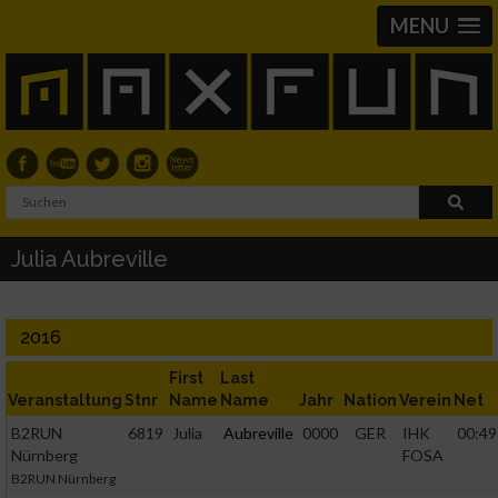
MENU
Julia Aubreville
2016
First
Last
Veranstaltung
Stnr
Name
Name
Jahr
Nation
Verein
Net
B2RUN
6819
Julia
Aubreville
0000
GER
IHK
00:49
Nürnberg
FOSA
B2RUN Nürnberg