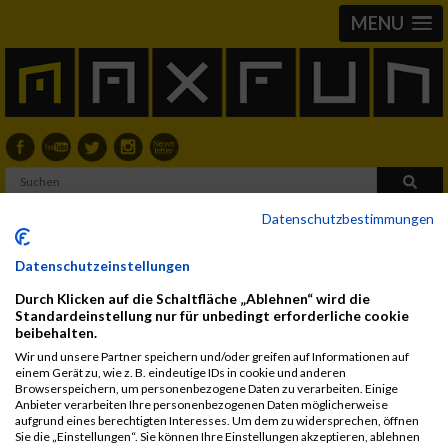
MENU
Datenschutzbestimmungen
John Hemmer
Datenschutzeinstellungen
Durch Klicken auf die Schaltfläche „Ablehnen“ wird die
2017
Standardeinstellung nur für unbedingt erforderliche cookie
beibehalten.
First
Last
Wir und unsere Partner speichern und/oder greifen auf Informationen auf
Veranstaltung
Stnr
Name
Name
Jahr
Nation
Verein
Net
Br
einem Gerät zu, wie z. B. eindeutige IDs in cookie und anderen
18. Brucker
956
John
HEMMER
2006
AUT
Browserspeichern, um personenbezogene Daten zu verarbeiten. Einige
Anbieter verarbeiten Ihre personenbezogenen Daten möglicherweise
Sparkasse
aufgrund eines berechtigten Interesses. Um dem zu widersprechen, öffnen
Citylauf
Sie die „Einstellungen“. Sie können Ihre Einstellungen akzeptieren, ablehnen