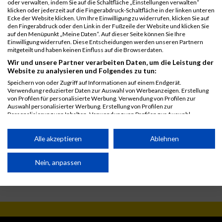
Schülerlauf U12
oder verwalten, indem Sie auf die Schaltfläche „Einstellungen verwalten“
klicken oder jederzeit auf die Fingerabdruck-Schaltfläche in der linken unteren
Legende:
Ecke der Website klicken. Um Ihre Einwilligung zu widerrufen, klicken Sie auf
den Fingerabdruck oder den Link in der Fußzeile der Website und klicken Sie
GPos = Geschlechter Position, KPos = Kategorie Position, TPos =
auf den Menüpunkt „Meine Daten“. Auf dieser Seite können Sie Ihre
Team Position, DNS = Did not start, DNF = Did not finish, DQ =
Einwilligung widerrufen. Diese Entscheidungen werden unseren Partnern
Disqualifiziert
mitgeteilt und haben keinen Einfluss auf die Browserdaten.
Wir und unsere Partner verarbeiten Daten, um die Leistung der
Website zu analysieren und Folgendes zu tun:
Speichern von oder Zugriff auf Informationen auf einem Endgerät.
Verwendung reduzierter Daten zur Auswahl von Werbeanzeigen. Erstellung
von Profilen für personalisierte Werbung. Verwendung von Profilen zur
Auswahl personalisierter Werbung. Erstellung von Profilen zur
Personalisierung von Inhalten. Verwendung von Profilen zur Auswahl
personalisierter Inhalte. Messung der Werbeleistung. Messung der
Performance von Inhalten. Analyse von Zielgruppen durch Statistiken oder
Kombinationen von Daten aus verschiedenen Quellen. Entwicklung und
Alle akzeptieren
Ablehnen
Verbesserung der Angebote. Verwendung reduzierter Daten zur Auswahl von
Inhalten.
Daten können außerhalb der Europäischen Union weitergegeben und in die
Nein, anpassen
USA gesendet werden.
Ihre Einwilligung und die cookie Richtlinie gelten ausschließlich für diese
Website/App.
Partnerliste anzeigen (1 IAB-Anbieter)