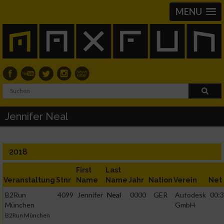
MENU
Jennifer Neal
2018
First
Last
Veranstaltung
Stnr
Name
Name
Jahr
Nation
Verein
Net
B2Run
4099
Jennifer
Neal
0000
GER
Autodesk
00:3
München
GmbH
B2Run München