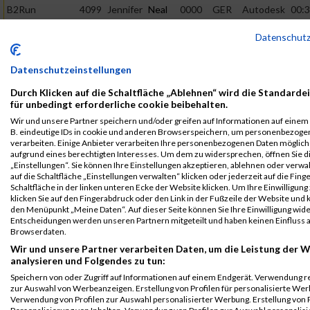
B2Run
4099
Jennifer
Neal
0000
GER
Autodesk
00:3
München
GmbH
Datenschut
Einzelwertung
weiblich
Datenschutzeinstellungen
B2Run
4099
Jennifer
Neal
0000
GER
Autodesk
00:3
München
GmbH
Durch Klicken auf die Schaltfläche „Ablehnen“ wird die Standarde
Teamwertung
für unbedingt erforderliche cookie beibehalten.
mixed
Wir und unsere Partner speichern und/oder greifen auf Informationen auf einem G
B. eindeutige IDs in cookie und anderen Browserspeichern, um personenbezoge
B2Run
4099
Jennifer
Neal
0000
GER
Autodesk
00:3
verarbeiten. Einige Anbieter verarbeiten Ihre personenbezogenen Daten möglic
München
GmbH
aufgrund eines berechtigten Interesses. Um dem zu widersprechen, öffnen Sie d
„Einstellungen“. Sie können Ihre Einstellungen akzeptieren, ablehnen oder verwa
Teamwertung
auf die Schaltfläche „Einstellungen verwalten“ klicken oder jederzeit auf die Fin
weiblich
Schaltfläche in der linken unteren Ecke der Website klicken. Um Ihre Einwilligung
klicken Sie auf den Fingerabdruck oder den Link in der Fußzeile der Website und k
Legende:
den Menüpunkt „Meine Daten“. Auf dieser Seite können Sie Ihre Einwilligung wid
GPos = Geschlechter Position, KPos = Kategorie Position, TPos =
Entscheidungen werden unseren Partnern mitgeteilt und haben keinen Einfluss a
Team Position, DNS = Did not start, DNF = Did not finish, DQ =
Browserdaten.
Disqualifiziert
Wir und unsere Partner verarbeiten Daten, um die Leistung der W
analysieren und Folgendes zu tun:
Speichern von oder Zugriff auf Informationen auf einem Endgerät. Verwendung r
zur Auswahl von Werbeanzeigen. Erstellung von Profilen für personalisierte Wer
Verwendung von Profilen zur Auswahl personalisierter Werbung. Erstellung von P