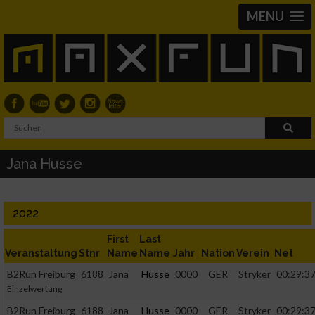
MENU
Jana Husse
2022
First
Last
Veranstaltung
Stnr
Name
Name
Jahr
Nation
Verein
Net
B2Run Freiburg
6188
Jana
Husse
0000
GER
Stryker
00:29:3
Einzelwertung
B2Run Freiburg
6188
Jana
Husse
0000
GER
Stryker
00:29:3