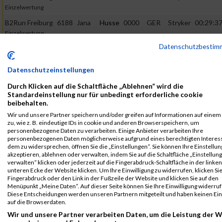
Einzelwertung
B2Run Freiburg
6188
Jana
Husse
0000
GER
Stryker
00:29:3
Einzelwertung
weiblich
Datenschutzbestim
B2Run Freiburg
6188
Jana
Husse
0000
GER
Stryker
00:29:3
Teamwertung
Datenschutzeinstellungen
mixed
Durch Klicken auf die Schaltfläche „Ablehnen“ wird die
B2Run Freiburg
6188
Jana
Husse
0000
GER
Stryker
00:29:3
Standardeinstellung nur für unbedingt erforderliche cookie
beibehalten.
Einzelwertung
weiblich
Wir und unsere Partner speichern und/oder greifen auf Informationen auf einem
zu, wie z. B. eindeutige IDs in cookie und anderen Browserspeichern, um
B2Run Freiburg
6188
Jana
Husse
0000
GER
Stryker
00:29:3
personenbezogene Daten zu verarbeiten. Einige Anbieter verarbeiten Ihre
personenbezogenen Daten möglicherweise aufgrund eines berechtigten Intere
Teamwertung
dem zu widersprechen, öffnen Sie die „Einstellungen“. Sie können Ihre Einstellu
mixed
akzeptieren, ablehnen oder verwalten, indem Sie auf die Schaltfläche „Einstellun
verwalten“ klicken oder jederzeit auf die Fingerabdruck-Schaltfläche in der linken
B2Run Freiburg
6188
Jana
Husse
0000
GER
Stryker
00:29:3
unteren Ecke der Website klicken. Um Ihre Einwilligung zu widerrufen, klicken Si
Teamwertung
Fingerabdruck oder den Link in der Fußzeile der Website und klicken Sie auf den
weiblich
Menüpunkt „Meine Daten“. Auf dieser Seite können Sie Ihre Einwilligung widerruf
Diese Entscheidungen werden unseren Partnern mitgeteilt und haben keinen Ein
B2Run Freiburg
6188
Jana
Husse
0000
GER
Stryker
00:29:3
auf die Browserdaten.
Teamwertung
Wir und unsere Partner verarbeiten Daten, um die Leistung der 
weiblich