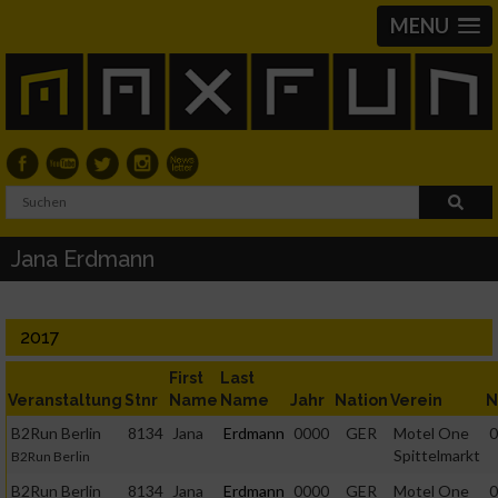
MENU
Jana Erdmann
2017
First
Last
Veranstaltung
Stnr
Name
Name
Jahr
Nation
Verein
N
B2Run Berlin
8134
Jana
Erdmann
0000
GER
Motel One
0
Spittelmarkt
B2Run Berlin
B2Run Berlin
8134
Jana
Erdmann
0000
GER
Motel One
0