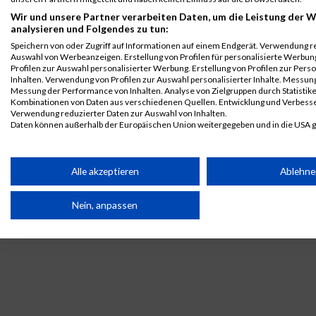
B2Run Berlin
8662
Jana
Erdmann
0000
GER
Motel
00:3
Wir und unsere Partner verarbeiten Daten, um die Leistung der W
One
Teamwertung
analysieren und Folgendes zu tun:
Germany
mixed
Speichern von oder Zugriff auf Informationen auf einem Endgerät. Verwendung r
Betriebs
Auswahl von Werbeanzeigen. Erstellung von Profilen für personalisierte Werbu
GmbH
Profilen zur Auswahl personalisierter Werbung. Erstellung von Profilen zur Pers
Inhalten. Verwendung von Profilen zur Auswahl personalisierter Inhalte. Messun
B2Run Berlin
8662
Jana
Erdmann
0000
GER
Motel
00:3
Messung der Performance von Inhalten. Analyse von Zielgruppen durch Statistik
One
Teamwertung
Kombinationen von Daten aus verschiedenen Quellen. Entwicklung und Verbess
Germany
weiblich
Verwendung reduzierter Daten zur Auswahl von Inhalten.
Daten können außerhalb der Europäischen Union weitergegeben und in die USA 
Betriebs
GmbH
Ihre Einwilligung und die cookie Richtlinie gelten ausschließlich für diese Website
Legende:
Partnerliste anzeigen (1 IAB-Anbieter)
Alle akzeptieren
Ablehn
GPos = Geschlechter Position, KPos = Kategorie Position, TPos =
Wir nutzen Ihre Daten für folgende Zwecke:
Team Position, DNS = Did not start, DNF = Did not finish, DQ =
Nein, anpassen
IAB-Verarbeitungszwecke:
Disqualifiziert
Speichern von oder Zugriff auf Informationen auf einem
Endgerät
Verwendung reduzierter Daten zur Auswahl von
Werbeanzeigen