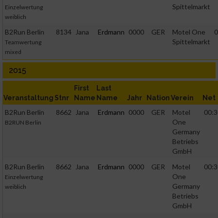
Spittelmarkt
Einzelwertung
weiblich
B2Run Berlin
8134
Jana
Erdmann
0000
GER
Motel One
0
Spittelmarkt
Teamwertung
mixed
2015
First
Last
Veranstaltung
Stnr
Name
Name
Jahr
Nation
Verein
Net
B2Run Berlin
8662
Jana
Erdmann
0000
GER
Motel
00:3
One
B2RUN Berlin
Germany
Betriebs
GmbH
B2Run Berlin
8662
Jana
Erdmann
0000
GER
Motel
00:3
One
Einzelwertung
Germany
weiblich
Betriebs
GmbH