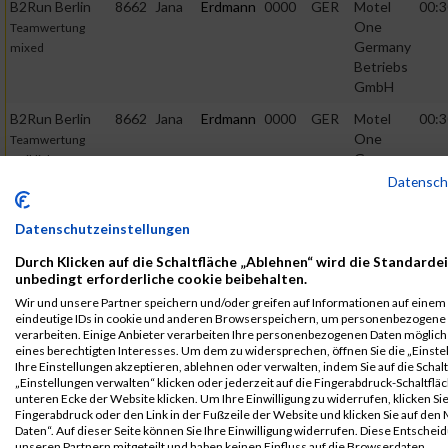
B2Run Berlin
8662
Jana
Erdmann
0000
GER
Motel
00:3
One
Teamwertung
Germany
mixed
Betriebs
GmbH
B2Run Berlin
8662
Jana
Erdmann
0000
GER
Motel
00:3
One
Teamwertung
Germany
weiblich
Betriebs
Datensc
GmbH
Datenschutzeinstellungen
B2Run Berlin
8662
Jana
Erdmann
0000
GER
Motel
00:3
One
B2RUN Berlin
Durch Klicken auf die Schaltfläche „Ablehnen“ wird die Standardei
Germany
unbedingt erforderliche cookie beibehalten.
Betriebs
Wir und unsere Partner speichern und/oder greifen auf Informationen auf einem G
GmbH
eindeutige IDs in cookie und anderen Browserspeichern, um personenbezogene
verarbeiten. Einige Anbieter verarbeiten Ihre personenbezogenen Daten möglic
B2Run Berlin
8662
Jana
Erdmann
0000
GER
Motel
00:3
eines berechtigten Interesses. Um dem zu widersprechen, öffnen Sie die „Einste
One
Einzelwertung
Ihre Einstellungen akzeptieren, ablehnen oder verwalten, indem Sie auf die Schal
Germany
„Einstellungen verwalten“ klicken oder jederzeit auf die Fingerabdruck-Schaltfläc
weiblich
unteren Ecke der Website klicken. Um Ihre Einwilligung zu widerrufen, klicken Si
Betriebs
Fingerabdruck oder den Link in der Fußzeile der Website und klicken Sie auf de
GmbH
Daten“. Auf dieser Seite können Sie Ihre Einwilligung widerrufen. Diese Entsch
unseren Partnern mitgeteilt und haben keinen Einfluss auf die Browserdaten.