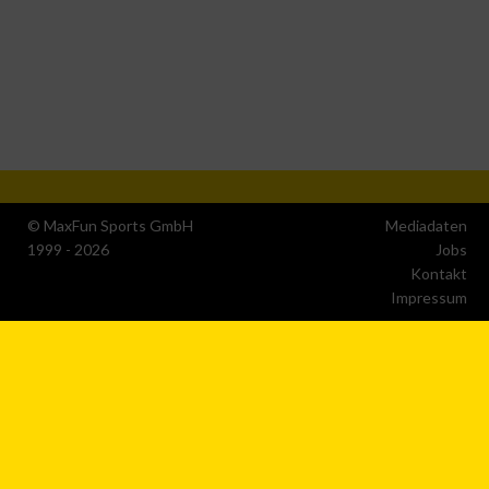
Erstellung von Profilen für personalisierte Werbung
Verwendung von Profilen zur Auswahl personalisierter
Werbung
Erstellung von Profilen zur Personalisierung von Inhalten
Verwendung von Profilen zur Auswahl personalisierter Inhalte
© MaxFun Sports GmbH
Mediadaten
1999 - 2026
Jobs
Kontakt
Messung der Werbeleistung
Impressum
Messung der Performance von Inhalten
Analyse von Zielgruppen durch Statistiken oder Kombinatione
von Daten aus verschiedenen Quellen
Entwicklung und Verbesserung der Angebote