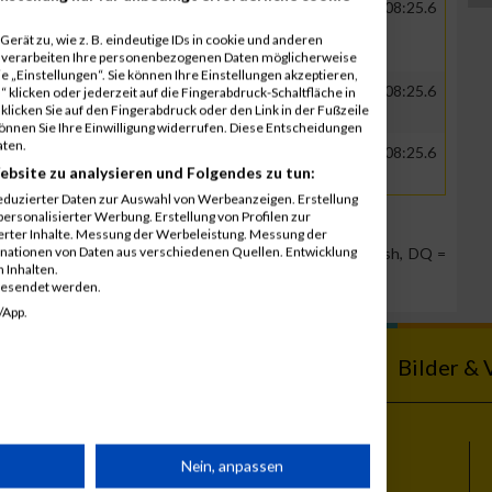
GER
OMD DÜSSELDORF
00:38:10.6
01:08:25.6
GMBH
erät zu, wie z. B. eindeutige IDs in cookie und anderen
r verarbeiten Ihre personenbezogenen Daten möglicherweise
 „Einstellungen“. Sie können Ihre Einstellungen akzeptieren,
GER
OMD DÜSSELDORF
00:38:10.6
01:08:25.6
 klicken oder jederzeit auf die Fingerabdruck-Schaltfläche in
klicken Sie auf den Fingerabdruck oder den Link in der Fußzeile
GMBH
können Sie Ihre Einwilligung widerrufen. Diese Entscheidungen
aten.
GER
OMD DÜSSELDORF
00:38:10.6
01:08:25.6
ebsite zu analysieren und Folgendes zu tun:
GMBH
eduzierter Daten zur Auswahl von Werbeanzeigen. Erstellung
ersonalisierter Werbung. Erstellung von Profilen zur
ierter Inhalte. Messung der Werbeleistung. Messung der
inationen von Daten aus verschiedenen Quellen. Entwicklung
Team Position, DNS = Did not start, DNF = Did not finish, DQ =
 Inhalten.
gesendet werden.
/App.
ebnisse
Kalender
Bilder & 
rät
Nein, anpassen
Themen