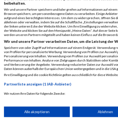
B2Run Düsseldorf
7924
Jana
Dumke
0000
beibehalten.
Einzelwertung
Wir und unsere Partner speichern und/oder greifen auf Informationen auf einem G
weiblich
Browserspeichern, um personenbezogene Daten zu verarbeiten. Einige Anbiete
aufgrund eines berechtigten Interesses. Um dem zu widersprechen, öffnen Sie die
B2Run Düsseldorf
7924
Jana
Dumke
0000
ablehnen oder verwalten, indem Sie auf die Schaltfläche „Einstellungen verwalten“
der linken unteren Ecke der Website klicken. Um Ihre Einwilligung zu widerrufen, 
Teamwertung mixed
der Website und klicken Sie auf den Menüpunkt „Meine Daten“. Auf dieser Seite 
werden unseren Partnern mitgeteilt und haben keinen Einfluss auf die Browserd
B2Run Düsseldorf
7924
Jana
Dumke
0000
Wir und unsere Partner verarbeiten Daten, um die Leistung der W
Teamwertung weiblich
Speichern von oder Zugriff auf Informationen auf einem Endgerät. Verwendung r
von Profilen für personalisierte Werbung. Verwendung von Profilen zur Auswahl p
Legende:
Personalisierung von Inhalten. Verwendung von Profilen zur Auswahl personalis
Performance von Inhalten. Analyse von Zielgruppen durch Statistiken oder Komb
GPos = Geschlechter Position, KPos = Kategorie Position, TPos = 
und Verbesserung der Angebote. Verwendung reduzierter Daten zur Auswahl von
Disqualifiziert
Daten können außerhalb der Europäischen Union weitergegeben und in die USA 
Ihre Einwilligung und die cookie Richtlinie gelten ausschließlich für diese Website
Partnerliste anzeigen (1 IAB-Anbieter)
Laufsport
Anmeldung
Erg
Wir nutzen Ihre Daten für folgende Zwecke:
IAB-Verarbeitungszwecke:
Speichern von oder Zugriff auf Informationen auf einem Endge
Alle akzeptieren
Ablehnen