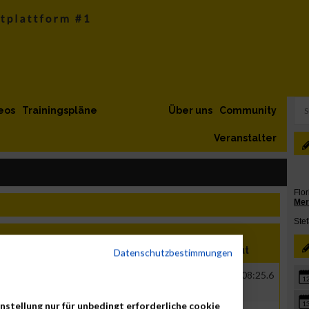
eos
Trainingspläne
Über uns
Community
Veranstalter
Nation
Verein
Net
Brut
Datenschutzbestimmungen
GER
OMD DÜSSELDORF
00:38:10.6
01:08:25.6
1
GMBH
nstellung nur für unbedingt erforderliche cookie
1