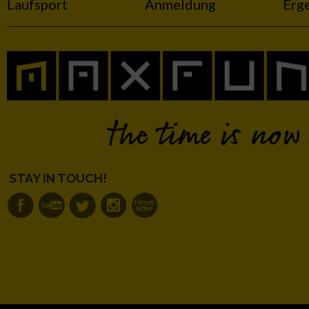
Laufsport
Anmeldung
Erg
IAB-Besonderheiten:
Verwendung genauer Standortdaten
Geräte anhand von aktiv angeforderten Informationen identifi
Nicht-IAB-Verarbeitungszwecke:
Notwendig
STAY IN TOUCH!
Performance
Funktional
Werbung