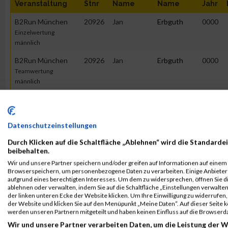
Veranstaltung
Stnr
Name
Name
Jahr
B2Run München
20926
Jan
Erbguth
0000
Einzelwertung
männlich
B2Run München
20926
Jan
Erbguth
0000
Teamwertung
männlich
B2Run München
20926
Jan
Erbguth
0000
Teamwertung mixed
Datenschutzeinstellungen
B2Run München
20926
Jan
Erbguth
2002
Einzelwertung
Durch Klicken auf die Schaltfläche „Ablehnen“ wird die Standardei
beibehalten.
Wir und unsere Partner speichern und/oder greifen auf Informationen auf einem G
2019
Browserspeichern, um personenbezogene Daten zu verarbeiten. Einige Anbiete
aufgrund eines berechtigten Interesses. Um dem zu widersprechen, öffnen Sie die
ablehnen oder verwalten, indem Sie auf die Schaltfläche „Einstellungen verwalten“
First
Last
der linken unteren Ecke der Website klicken. Um Ihre Einwilligung zu widerrufen, 
Veranstaltung
Stnr
Name
Name
Jahr
der Website und klicken Sie auf den Menüpunkt „Meine Daten“. Auf dieser Seite 
werden unseren Partnern mitgeteilt und haben keinen Einfluss auf die Browserd
B2RUN München
20357
Jan
Erbguth
0000
Wir und unsere Partner verarbeiten Daten, um die Leistung der W