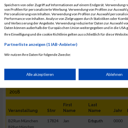
B2Run München
Speichern von oder Zugriff auf Informationen auf einem Endgerät. Verwendung r
von Profilen für personalisierte Werbung. Verwendung von Profilen zur Auswahl p
B2RUN München
20357
Jan
Erbguth
0000
Personalisierung von Inhalten. Verwendung von Profilen zur Auswahl personalis
Chefwertung männlich
Performance von Inhalten. Analyse von Zielgruppen durch Statistiken oder Komb
und Verbesserung der Angebote. Verwendung reduzierter Daten zur Auswahl von
B2RUN München
20357
Jan
Erbguth
0000
Daten können außerhalb der Europäischen Union weitergegeben und in die USA 
Einzelwertung
Ihre Einwilligung und die cookie Richtlinie gelten ausschließlich für diese Website
männlich
Partnerliste anzeigen (1 IAB-Anbieter)
B2RUN München
20357
Jan
Erbguth
0000
Teamwertung
Wir nutzen Ihre Daten für folgende Zwecke:
männlich
IAB-Verarbeitungszwecke:
B2RUN München
20357
Jan
Erbguth
0000
Speichern von oder Zugriff auf Informationen auf einem Endge
Alle akzeptieren
Ablehnen
Teamwertung mixed
Verwendung reduzierter Daten zur Auswahl von Werbeanzeige
2018
First
Last
Erstellung von Profilen für personalisierte Werbung
Veranstaltung
Stnr
Name
Name
Jahr
B2Run München
17824
Jan
Erbguth
0000
Verwendung von Profilen zur Auswahl personalisierter Werbun
B2Run München