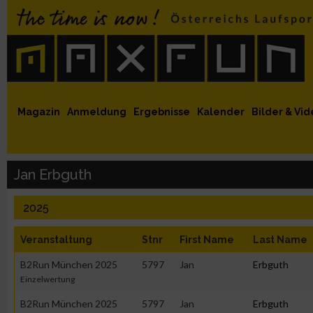
 auf Facebook
MaxFun auf Youtube
MaxFun auf Twitter
MaxFun auf Instagram
MaxFun Newsletter abonnieren
Magazin
Anmeldung
Ergebnisse
Kalender
Bilder & Vid
Jan Erbguth
2025
Veranstaltung
Stnr
First Name
Last Name
B2Run München 2025
5797
Jan
Erbguth
Einzelwertung
B2Run München 2025
5797
Jan
Erbguth