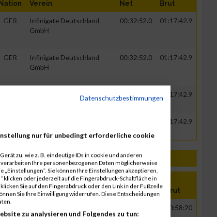
Nation
Verein
Net
Brut
GER
Infinigate Deutschland
00:32:52.0
01:17:42.9
GmbH
GER
Infinigate Deutschland
00:32:52.0
01:17:42.9
GmbH
GER
Infinigate Deutschland
00:32:52.0
01:17:42.9
Datenschutzbestimmungen
GmbH
Infinigate Deutschland
00:32:52.0
01:17:42.9
GmbH
nstellung nur für unbedingt erforderliche cookie
erät zu, wie z. B. eindeutige IDs in cookie und anderen
r verarbeiten Ihre personenbezogenen Daten möglicherweise
 „Einstellungen“. Sie können Ihre Einstellungen akzeptieren,
 klicken oder jederzeit auf die Fingerabdruck-Schaltfläche in
klicken Sie auf den Fingerabdruck oder den Link in der Fußzeile
Nation
Verein
Net
Brut
können Sie Ihre Einwilligung widerrufen. Diese Entscheidungen
aten.
GER
Infinigate Deutschland
00:30:07
00:58:20
ebsite zu analysieren und Folgendes zu tun: