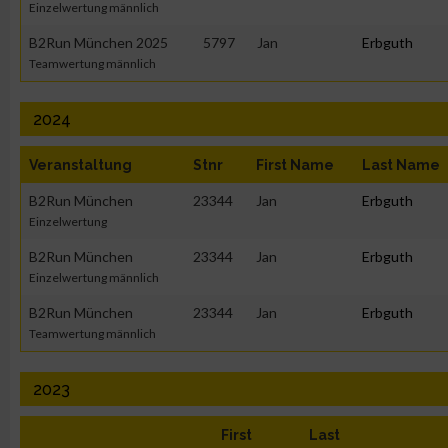
Einzelwertung männlich
B2Run München 2025
5797
Jan
Erbguth
Teamwertung männlich
2024
Veranstaltung
Stnr
First Name
Last Name
B2Run München
23344
Jan
Erbguth
Einzelwertung
B2Run München
23344
Jan
Erbguth
Einzelwertung männlich
B2Run München
23344
Jan
Erbguth
Teamwertung männlich
2023
First
Last