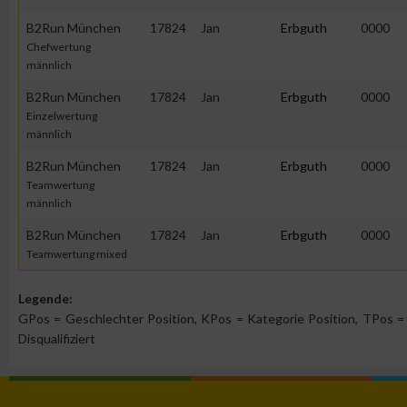
B2Run München
17824
Jan
Erbguth
0000
Chefwertung
Erstellung von Profilen zur Personalisierung von Inhalten
männlich
B2Run München
17824
Jan
Erbguth
0000
Verwendung von Profilen zur Auswahl personalisierter Inhalte
Einzelwertung
männlich
Messung der Werbeleistung
B2Run München
17824
Jan
Erbguth
0000
Teamwertung
männlich
Messung der Performance von Inhalten
B2Run München
17824
Jan
Erbguth
0000
Teamwertung mixed
Analyse von Zielgruppen durch Statistiken oder Kombinatione
verschiedenen Quellen
Legende:
GPos = Geschlechter Position, KPos = Kategorie Position, TPos = 
Entwicklung und Verbesserung der Angebote
Disqualifiziert
Verwendung reduzierter Daten zur Auswahl von Inhalten