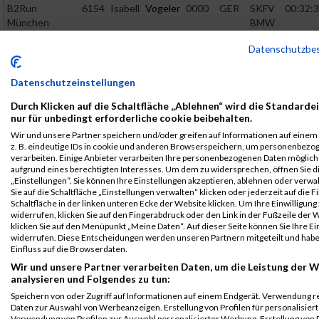
B2Run
6154
Isabell
Vogeler
0000
GER
SKFV
00:32:3
München
BMW
Group
B2Run München
Datenschutzbe
B2Run
6154
Isabell
Vogeler
0000
GER
SKFV
00:32:3
München
BMW
Datenschutzeinstellungen
Group
Einzelwertung
weiblich
Durch Klicken auf die Schaltfläche „Ablehnen“ wird die Standarde
nur für unbedingt erforderliche cookie beibehalten.
B2Run
6154
Isabell
Vogeler
0000
GER
SKFV
00:32:3
Wir und unsere Partner speichern und/oder greifen auf Informationen auf einem 
München
BMW
z. B. eindeutige IDs in cookie und anderen Browserspeichern, um personenbezo
Group
Teamwertung
verarbeiten. Einige Anbieter verarbeiten Ihre personenbezogenen Daten möglic
mixed
aufgrund eines berechtigten Interesses. Um dem zu widersprechen, öffnen Sie d
„Einstellungen“. Sie können Ihre Einstellungen akzeptieren, ablehnen oder verwa
B2Run
6154
Isabell
Vogeler
0000
GER
SKFV
00:32:3
Sie auf die Schaltfläche „Einstellungen verwalten“ klicken oder jederzeit auf die 
Schaltfläche in der linken unteren Ecke der Website klicken. Um Ihre Einwilligung
München
BMW
widerrufen, klicken Sie auf den Fingerabdruck oder den Link in der Fußzeile der 
Group
Teamwertung
klicken Sie auf den Menüpunkt „Meine Daten“. Auf dieser Seite können Sie Ihre Ei
weiblich
widerrufen. Diese Entscheidungen werden unseren Partnern mitgeteilt und hab
Einfluss auf die Browserdaten.
Legende:
Wir und unsere Partner verarbeiten Daten, um die Leistung der W
GPos = Geschlechter Position, KPos = Kategorie Position, TPos =
analysieren und Folgendes zu tun:
Team Position, DNS = Did not start, DNF = Did not finish, DQ =
Speichern von oder Zugriff auf Informationen auf einem Endgerät. Verwendung r
Disqualifiziert
Daten zur Auswahl von Werbeanzeigen. Erstellung von Profilen für personalisier
Verwendung von Profilen zur Auswahl personalisierter Werbung. Erstellung von P