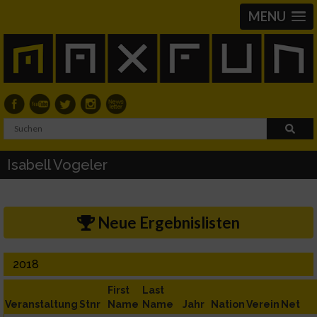
MENU
Isabell Vogeler
Neue Ergebnislisten
2018
First
Last
Veranstaltung
Stnr
Name
Name
Jahr
Nation
Verein
Net