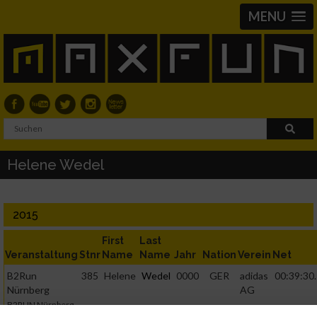
MENU
Helene Wedel
2015
First
Last
Veranstaltung
Stnr
Name
Name
Jahr
Nation
Verein
Net
B2Run
385
Helene
Wedel
0000
GER
adidas
00:39:30
Nürnberg
AG
B2RUN Nürnberg