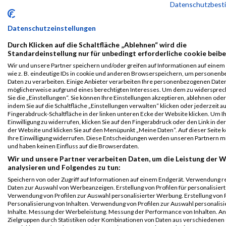
Datenschutzbes
B2Run
385
Helene
Wedel
0000
GER
adidas
00:39:30
Nürnberg
AG
Einzelwertung
Datenschutzeinstellungen
weiblich
Durch Klicken auf die Schaltfläche „Ablehnen“ wird die
B2Run
385
Helene
Wedel
0000
GER
adidas
00:39:30
Standardeinstellung nur für unbedingt erforderliche cookie beibe
Nürnberg
AG
Wir und unsere Partner speichern und/oder greifen auf Informationen auf einem 
wie z. B. eindeutige IDs in cookie und anderen Browserspeichern, um personen
Teamwertung
Daten zu verarbeiten. Einige Anbieter verarbeiten Ihre personenbezogenen Date
mixed
möglicherweise aufgrund eines berechtigten Interesses. Um dem zu widersprec
Sie die „Einstellungen“. Sie können Ihre Einstellungen akzeptieren, ablehnen ode
B2Run
385
Helene
Wedel
0000
GER
adidas
00:39:30
indem Sie auf die Schaltfläche „Einstellungen verwalten“ klicken oder jederzeit au
Nürnberg
AG
Fingerabdruck-Schaltfläche in der linken unteren Ecke der Website klicken. Um I
Teamwertung
Einwilligung zu widerrufen, klicken Sie auf den Fingerabdruck oder den Link in de
der Website und klicken Sie auf den Menüpunkt „Meine Daten“. Auf dieser Seite 
weiblich
Ihre Einwilligung widerrufen. Diese Entscheidungen werden unseren Partnern mi
Legende:
und haben keinen Einfluss auf die Browserdaten.
GPos = Geschlechter Position, KPos = Kategorie Position, TPos =
Wir und unsere Partner verarbeiten Daten, um die Leistung der W
analysieren und Folgendes zu tun:
Team Position, DNS = Did not start, DNF = Did not finish, DQ =
Disqualifiziert
Speichern von oder Zugriff auf Informationen auf einem Endgerät. Verwendung r
Daten zur Auswahl von Werbeanzeigen. Erstellung von Profilen für personalisier
Verwendung von Profilen zur Auswahl personalisierter Werbung. Erstellung von P
Personalisierung von Inhalten. Verwendung von Profilen zur Auswahl personalisi
Inhalte. Messung der Werbeleistung. Messung der Performance von Inhalten. An
Zielgruppen durch Statistiken oder Kombinationen von Daten aus verschiedenen