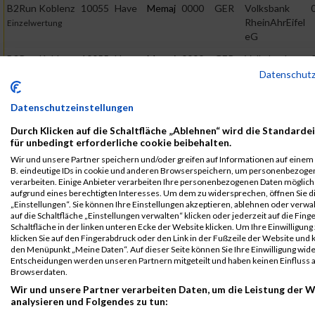
B2Run Koblenz
10055
Have
Memaj
0000
GER
Volksbank
RheinAhrEifel
Einzelwertung
eG
B2Run Koblenz
10055
Have
Memaj
0000
GER
Volksbank
RheinAhrEifel
Datenschut
Azubiwertung
eG
weiblich
Datenschutzeinstellungen
B2Run Koblenz
10055
Have
Memaj
0000
GER
Volksbank
RheinAhrEifel
Einzelwertung
Durch Klicken auf die Schaltfläche „Ablehnen“ wird die Standarde
eG
weiblich
für unbedingt erforderliche cookie beibehalten.
Wir und unsere Partner speichern und/oder greifen auf Informationen auf einem G
B2Run Koblenz
10055
Have
Memaj
0000
GER
Volksbank
B. eindeutige IDs in cookie und anderen Browserspeichern, um personenbezoge
RheinAhrEifel
Teamwertung
verarbeiten. Einige Anbieter verarbeiten Ihre personenbezogenen Daten möglic
eG
mixed
aufgrund eines berechtigten Interesses. Um dem zu widersprechen, öffnen Sie d
„Einstellungen“. Sie können Ihre Einstellungen akzeptieren, ablehnen oder verwa
B2Run Koblenz
10055
Have
Memaj
0000
GER
Volksbank
auf die Schaltfläche „Einstellungen verwalten“ klicken oder jederzeit auf die Fin
RheinAhrEifel
Teamwertung
Schaltfläche in der linken unteren Ecke der Website klicken. Um Ihre Einwilligung
klicken Sie auf den Fingerabdruck oder den Link in der Fußzeile der Website und k
eG
weiblich
den Menüpunkt „Meine Daten“. Auf dieser Seite können Sie Ihre Einwilligung wid
Entscheidungen werden unseren Partnern mitgeteilt und haben keinen Einfluss a
Legende:
Browserdaten.
GPos = Geschlechter Position, KPos = Kategorie Position, TPos =
Wir und unsere Partner verarbeiten Daten, um die Leistung der W
Team Position, DNS = Did not start, DNF = Did not finish, DQ =
analysieren und Folgendes zu tun:
Disqualifiziert