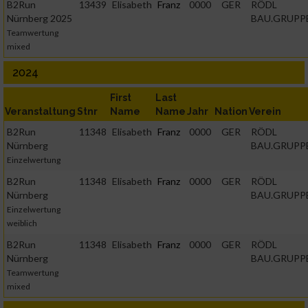
B2Run
13439
Elisabeth
Franz
0000
GER
RÖDL
Nürnberg 2025
BAU.GRUPP
Teamwertung
mixed
2024
First
Last
Veranstaltung
Stnr
Name
Name
Jahr
Nation
Verein
B2Run
11348
Elisabeth
Franz
0000
GER
RÖDL
Nürnberg
BAU.GRUPP
Einzelwertung
B2Run
11348
Elisabeth
Franz
0000
GER
RÖDL
Nürnberg
BAU.GRUPP
Einzelwertung
weiblich
B2Run
11348
Elisabeth
Franz
0000
GER
RÖDL
Nürnberg
BAU.GRUPP
Teamwertung
mixed