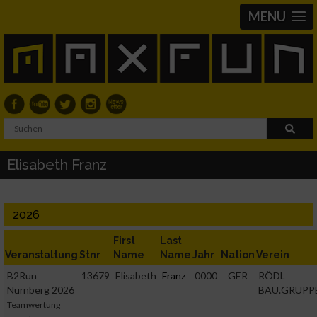
MENU
Elisabeth Franz
2026
First
Last
Veranstaltung
Stnr
Name
Name
Jahr
Nation
Verein
B2Run
13679
Elisabeth
Franz
0000
GER
RÖDL
Nürnberg 2026
BAU.GRUPP
Teamwertung