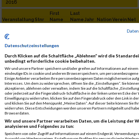
2016
First
Last
Veranstaltung
Stnr
Name
Name
Jahr
Nation
Verein
Net
B2RUN
11205
Elisabeth
Franz
0000
GER
Rödl
00:43
Daten
Nürnberg
GmbH
B2RUN Nürnberg
Datenschutzeinstellungen
B2RUN
11205
Elisabeth
Franz
0000
GER
Rödl
00:43
Durch Klicken auf die Schaltfläche „Ablehnen“ wird die Standardei
Nürnberg
GmbH
unbedingt erforderliche cookie beibehalten.
Teamwertung
Wir und unsere Partner speichern und/oder greifen auf Informationen auf einem G
mixed
eindeutige IDs in cookie und anderen Browserspeichern, um personenbezogene 
Einige Anbieter verarbeiten Ihre personenbezogenen Daten möglicherweise aufg
B2RUN
11205
Elisabeth
Franz
0000
GER
Rödl
00:43
Interesses. Um dem zu widersprechen, öffnen Sie die „Einstellungen“. Sie können
Nürnberg
GmbH
akzeptieren, ablehnen oder verwalten, indem Sie auf die Schaltfläche „Einstellun
Einzelwertung
oder jederzeit auf die Fingerabdruck-Schaltfläche in der linken unteren Ecke der
Einwilligung zu widerrufen, klicken Sie auf den Fingerabdruck oder den Link in de
weiblich
und klicken Sie auf den Menüpunkt „Meine Daten“. Auf dieser Seite können Sie Ihr
widerrufen. Diese Entscheidungen werden unseren Partnern mitgeteilt und haben
2015
Browserdaten.
Wir und unsere Partner verarbeiten Daten, um die Leistung der W
First
Last
analysieren und Folgendes zu tun:
Veranstaltung
Stnr
Name
Name
Jahr
Nation
Verein
Net
Speichern von oder Zugriff auf Informationen auf einem Endgerät. Verwendung r
B2Run
12210
Elisabeth
Franz
0000
GER
Rödl
00:41
Auswahl von Werbeanzeigen. Erstellung von Profilen für personalisierte Werbu