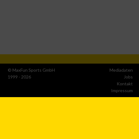
Erstellung von Profilen zur Personalisierung von Inhalten
Verwendung von Profilen zur Auswahl personalisierter Inhalte
Messung der Werbeleistung
© MaxFun Sports GmbH
Mediadaten
Messung der Performance von Inhalten
1999 - 2026
Jobs
Kontakt
Impressum
Analyse von Zielgruppen durch Statistiken oder Kombinatione
von Daten aus verschiedenen Quellen
Entwicklung und Verbesserung der Angebote
Verwendung reduzierter Daten zur Auswahl von Inhalten