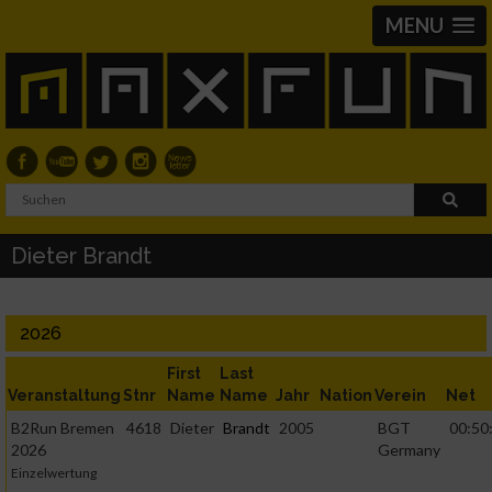
MENU
Dieter Brandt
2026
First
Last
Veranstaltung
Stnr
Name
Name
Jahr
Nation
Verein
Net
B2Run Bremen
4618
Dieter
Brandt
2005
BGT
00:50
2026
Germany
Einzelwertung