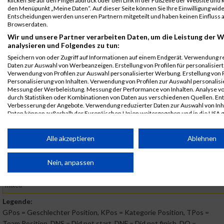
Germany
klicken Sie auf den Fingerabdruck oder den Link in der Fußzeile der Website und k
Einzelwertung
den Menüpunkt „Meine Daten“. Auf dieser Seite können Sie Ihre Einwilligung wid
GmbH
männlich
Entscheidungen werden unseren Partnern mitgeteilt und haben keinen Einfluss a
Browserdaten.
2019
Wir und unsere Partner verarbeiten Daten, um die Leistung der W
analysieren und Folgendes zu tun:
First
Last
Speichern von oder Zugriff auf Informationen auf einem Endgerät. Verwendung r
Veranstaltung
Stnr
Name
Name
Jahr
Nation
Verein
Net
Daten zur Auswahl von Werbeanzeigen. Erstellung von Profilen für personalisier
B2Run Bremen
2575
Dieter
Brandt
0000
GER
BGT
00:42
Verwendung von Profilen zur Auswahl personalisierter Werbung. Erstellung von P
Personalisierung von Inhalten. Verwendung von Profilen zur Auswahl personalisie
2019
Germany
Messung der Werbeleistung. Messung der Performance von Inhalten. Analyse vo
GmbH
B2Run Bremen
durch Statistiken oder Kombinationen von Daten aus verschiedenen Quellen. En
Verbesserung der Angebote. Verwendung reduzierter Daten zur Auswahl von Inh
B2Run Bremen
2575
Dieter
Brandt
0000
GER
BGT
00:42
Daten können außerhalb der Europäischen Union weitergegeben und in die USA 
2019
Germany
werden.
GmbH
Einzelwertung
Ihre Einwilligung und die cookie Richtlinie gelten ausschließlich für diese Website
Alle akzeptieren
Ablehnen
männlich
Partnerliste anzeigen (1 IAB-Anbieter)
B2Run Bremen
2575
Dieter
Brandt
0000
GER
BGT
00:42
Nein, anpassen
2019
Germany
Wir nutzen Ihre Daten für folgende Zwecke:
GmbH
Teamwertung
IAB-Verarbeitungszwecke:
mixed
Speichern von oder Zugriff auf Informationen auf einem
Legende:
Endgerät
GPos = Geschlechter Position, KPos = Kategorie Position, TPos =
Team Position, DNS = Did not start, DNF = Did not finish, DQ =