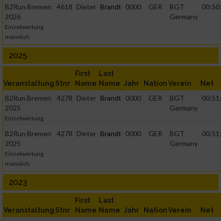
B2Run Bremen
4618
Dieter
Brandt
0000
GER
BGT
00:50
2026
Germany
Einzelwertung
männlich
2025
First
Last
Veranstaltung
Stnr
Name
Name
Jahr
Nation
Verein
Net
B2Run Bremen
4278
Dieter
Brandt
0000
GER
BGT
00:51
2025
Germany
Einzelwertung
B2Run Bremen
4278
Dieter
Brandt
0000
GER
BGT
00:51
2025
Germany
Einzelwertung
männlich
2023
First
Last
Veranstaltung
Stnr
Name
Name
Jahr
Nation
Verein
Net