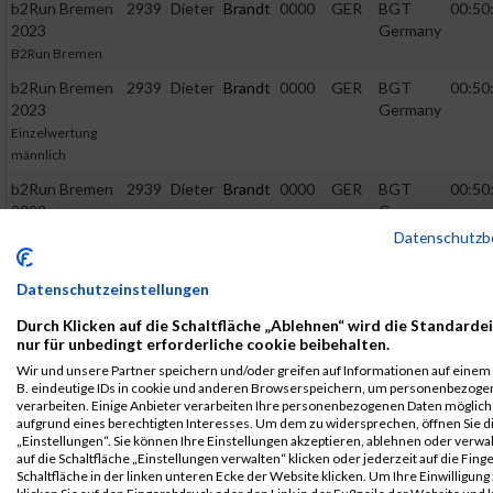
b2Run Bremen
2939
Dieter
Brandt
0000
GER
BGT
00:50
2023
Germany
B2Run Bremen
b2Run Bremen
2939
Dieter
Brandt
0000
GER
BGT
00:50
2023
Germany
Einzelwertung
männlich
b2Run Bremen
2939
Dieter
Brandt
0000
GER
BGT
00:50
2023
Germany
Teamwertung
Datenschutzb
männlich
Datenschutzeinstellungen
2022
Durch Klicken auf die Schaltfläche „Ablehnen“ wird die Standarde
First
Last
nur für unbedingt erforderliche cookie beibehalten.
Veranstaltung
Stnr
Name
Name
Jahr
Nation
Verein
Net
Wir und unsere Partner speichern und/oder greifen auf Informationen auf einem G
B. eindeutige IDs in cookie und anderen Browserspeichern, um personenbezoge
B2Run Bremen
1409
Dieter
Brandt
0000
GER
BGT
00:47
verarbeiten. Einige Anbieter verarbeiten Ihre personenbezogenen Daten möglic
Germany
Einzelwertung
aufgrund eines berechtigten Interesses. Um dem zu widersprechen, öffnen Sie d
GmbH
„Einstellungen“. Sie können Ihre Einstellungen akzeptieren, ablehnen oder verwa
auf die Schaltfläche „Einstellungen verwalten“ klicken oder jederzeit auf die Fin
B2Run Bremen
1409
Dieter
Brandt
0000
GER
BGT
00:47
Schaltfläche in der linken unteren Ecke der Website klicken. Um Ihre Einwilligung