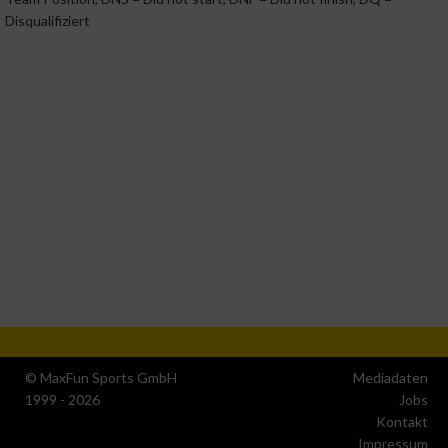
Verwendung reduzierter Daten zur Auswahl von
Disqualifiziert
Werbeanzeigen
Erstellung von Profilen für personalisierte Werbung
Verwendung von Profilen zur Auswahl personalisierter
Werbung
Erstellung von Profilen zur Personalisierung von Inhalten
Verwendung von Profilen zur Auswahl personalisierter
Inhalte
Messung der Werbeleistung
© MaxFun Sports GmbH
Mediadaten
Messung der Performance von Inhalten
1999 - 2026
Jobs
Kontakt
Analyse von Zielgruppen durch Statistiken oder
Impressum