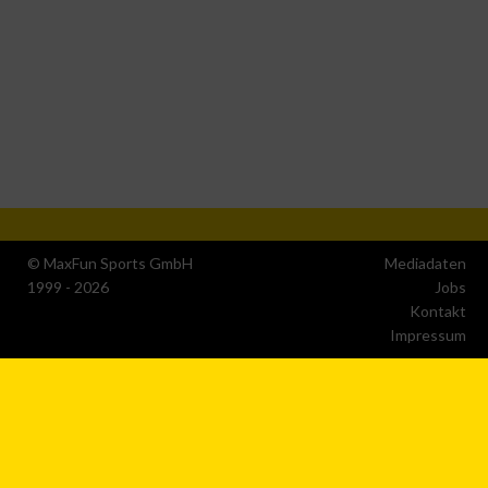
Verwendung von Profilen zur Auswahl personalisierter
Werbung
Erstellung von Profilen zur Personalisierung von Inhalten
Verwendung von Profilen zur Auswahl personalisierter
Inhalte
Messung der Werbeleistung
© MaxFun Sports GmbH
Mediadaten
1999 - 2026
Jobs
Kontakt
Messung der Performance von Inhalten
Impressum
Analyse von Zielgruppen durch Statistiken oder
Kombinationen von Daten aus verschiedenen Quellen
Entwicklung und Verbesserung der Angebote