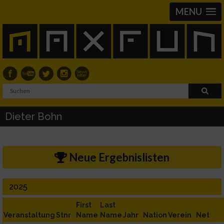
MENU
Dieter Bohn
Neue Ergebnislisten
2025
First
Last
Veranstaltung
Stnr
Name
Name
Jahr
Nation
Verein
Net