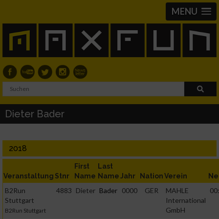
MENU
Dieter Bader
2018
First
Last
Veranstaltung
Stnr
Name
Name
Jahr
Nation
Verein
Ne
B2Run
4883
Dieter
Bader
0000
GER
MAHLE
00
Stuttgart
International
GmbH
B2Run Stuttgart