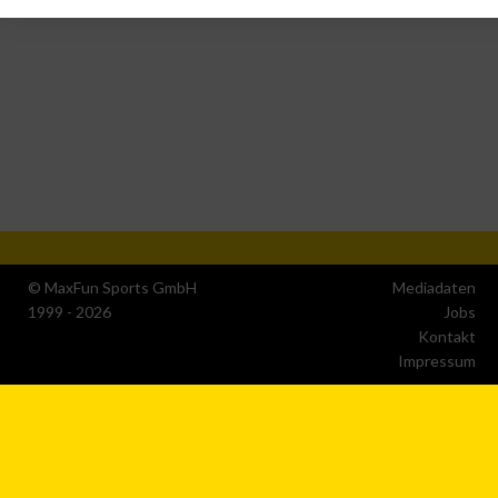
IAB-Verarbeitungszwecke:
Speichern von oder Zugriff auf Informationen auf einem
Endgerät
Verwendung reduzierter Daten zur Auswahl von
Werbeanzeigen
Erstellung von Profilen für personalisierte Werbung
Verwendung von Profilen zur Auswahl personalisierter
Werbung
© MaxFun Sports GmbH
Mediadaten
1999 - 2026
Jobs
Erstellung von Profilen zur Personalisierung von Inhalten
Kontakt
Impressum
Verwendung von Profilen zur Auswahl personalisierter
Inhalte
Messung der Werbeleistung