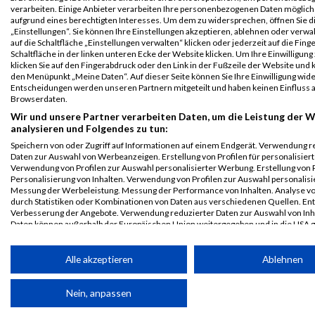
B2Run
3683
Dieter
Bader
0000
GER
MAHLE
00:24:28
verarbeiten. Einige Anbieter verarbeiten Ihre personenbezogenen Daten möglic
Stuttgart
aufgrund eines berechtigten Interesses. Um dem zu widersprechen, öffnen Sie d
„Einstellungen“. Sie können Ihre Einstellungen akzeptieren, ablehnen oder verwa
Einzelwertung
auf die Schaltfläche „Einstellungen verwalten“ klicken oder jederzeit auf die Fin
männlich
Schaltfläche in der linken unteren Ecke der Website klicken. Um Ihre Einwilligung
klicken Sie auf den Fingerabdruck oder den Link in der Fußzeile der Website und k
B2Run
3683
Dieter
Bader
0000
GER
MAHLE
00:24:28
den Menüpunkt „Meine Daten“. Auf dieser Seite können Sie Ihre Einwilligung wid
Stuttgart
Entscheidungen werden unseren Partnern mitgeteilt und haben keinen Einfluss a
Teamwertung
Browserdaten.
männlich
Wir und unsere Partner verarbeiten Daten, um die Leistung der W
analysieren und Folgendes zu tun:
B2Run
3683
Dieter
Bader
0000
GER
MAHLE
00:24:28
Speichern von oder Zugriff auf Informationen auf einem Endgerät. Verwendung r
Stuttgart
Daten zur Auswahl von Werbeanzeigen. Erstellung von Profilen für personalisier
Teamwertung
Verwendung von Profilen zur Auswahl personalisierter Werbung. Erstellung von P
mixed
Personalisierung von Inhalten. Verwendung von Profilen zur Auswahl personalisie
Messung der Werbeleistung. Messung der Performance von Inhalten. Analyse vo
Legende:
durch Statistiken oder Kombinationen von Daten aus verschiedenen Quellen. En
Verbesserung der Angebote. Verwendung reduzierter Daten zur Auswahl von Inh
GPos = Geschlechter Position, KPos = Kategorie Position, TPos =
Daten können außerhalb der Europäischen Union weitergegeben und in die USA 
Team Position, DNS = Did not start, DNF = Did not finish, DQ =
werden.
Disqualifiziert
Ihre Einwilligung und die cookie Richtlinie gelten ausschließlich für diese Website
Alle akzeptieren
Ablehnen
Partnerliste anzeigen (1 IAB-Anbieter)
Nein, anpassen
Wir nutzen Ihre Daten für folgende Zwecke: