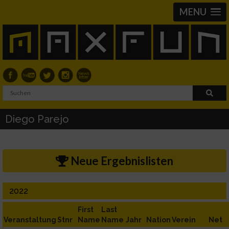
MENU
Diego Parejo
Neue Ergebnislisten
2022
First
Last
Veranstaltung
Stnr
Name
Name
Jahr
Nation
Verein
Net