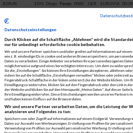
B2RUN
1593
Diego
Parejo
0000
GER
EUROVIA
00:28
Stuttgart
Teerbau
GmbH
Datenschutzbes
Einzelwertung
B2RUN
1593
Diego
Parejo
0000
GER
EUROVIA
00:28
Datenschutzeinstellungen
Stuttgart
Teerbau
GmbH
Einzelwertung
Durch Klicken auf die Schaltfläche „Ablehnen“ wird die Standarde
männlich
nur für unbedingt erforderliche cookie beibehalten.
Wir und unsere Partner speichern und/oder greifen auf Informationen auf einem 
B2RUN
1593
Diego
Parejo
0000
GER
EUROVIA
00:28
wie z. B. eindeutige IDs in cookie und anderen Browserspeichern, um personen
Stuttgart
Teerbau
Daten zu verarbeiten. Einige Anbieter verarbeiten Ihre personenbezogenen Date
GmbH
Teamwertung
möglicherweise aufgrund eines berechtigten Interesses. Um dem zu widersprec
männlich
Sie die „Einstellungen“. Sie können Ihre Einstellungen akzeptieren, ablehnen ode
indem Sie auf die Schaltfläche „Einstellungen verwalten“ klicken oder jederzeit au
B2RUN
1593
Diego
Parejo
0000
GER
EUROVIA
00:28
Fingerabdruck-Schaltfläche in der linken unteren Ecke der Website klicken. Um I
Einwilligung zu widerrufen, klicken Sie auf den Fingerabdruck oder den Link in de
Stuttgart
Teerbau
der Website und klicken Sie auf den Menüpunkt „Meine Daten“. Auf dieser Seite 
GmbH
Teamwertung
Ihre Einwilligung widerrufen. Diese Entscheidungen werden unseren Partnern mi
mixed
und haben keinen Einfluss auf die Browserdaten.
Wir und unsere Partner verarbeiten Daten, um die Leistung der W
Legende:
analysieren und Folgendes zu tun:
GPos = Geschlechter Position, KPos = Kategorie Position, TPos =
Speichern von oder Zugriff auf Informationen auf einem Endgerät. Verwendung r
Team Position, DNS = Did not start, DNF = Did not finish, DQ =
Daten zur Auswahl von Werbeanzeigen. Erstellung von Profilen für personalisier
Disqualifiziert
Verwendung von Profilen zur Auswahl personalisierter Werbung. Erstellung von P
Personalisierung von Inhalten. Verwendung von Profilen zur Auswahl personalisi