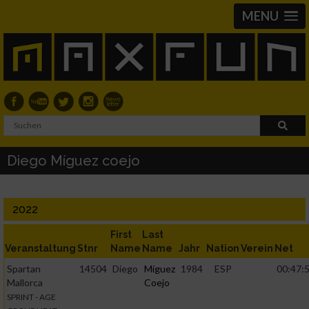
MENU
Diego Míguez coejo
2022
First
Last
Veranstaltung
Stnr
Name
Name
Jahr
Nation
Verein
Net
Spartan
14504
Diego
Míguez
1984
ESP
00:47:
Mallorca
Coejo
SPRINT - AGE