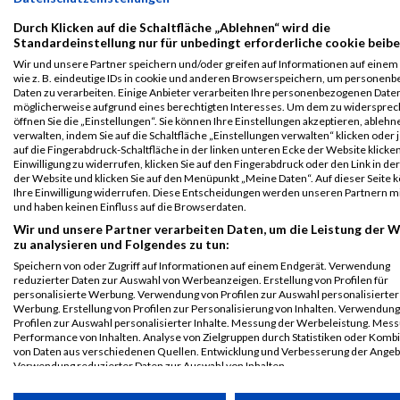
SUPER - AGE
Durch Klicken auf die Schaltfläche „Ablehnen“ wird die
GROUP HEAT
Standardeinstellung nur für unbedingt erforderliche cookie beibe
Spartan
13575
Diego
Míguez
1984
ESP
01:59:
Wir und unsere Partner speichern und/oder greifen auf Informationen auf einem 
Tenerife 2021
Coejo
wie z. B. eindeutige IDs in cookie und anderen Browserspeichern, um personen
Daten zu verarbeiten. Einige Anbieter verarbeiten Ihre personenbezogenen Date
BEAST - AGE
möglicherweise aufgrund eines berechtigten Interesses. Um dem zu widersprec
GROUP HEAT
öffnen Sie die „Einstellungen“. Sie können Ihre Einstellungen akzeptieren, ableh
verwalten, indem Sie auf die Schaltfläche „Einstellungen verwalten“ klicken oder 
2020
auf die Fingerabdruck-Schaltfläche in der linken unteren Ecke der Website klicke
Einwilligung zu widerrufen, klicken Sie auf den Fingerabdruck oder den Link in de
der Website und klicken Sie auf den Menüpunkt „Meine Daten“. Auf dieser Seite 
First
Last
Ihre Einwilligung widerrufen. Diese Entscheidungen werden unseren Partnern mi
Veranstaltung
Stnr
Name
Name
Jahr
Nation
Verein
Net
und haben keinen Einfluss auf die Browserdaten.
Spartan
13620
Diego
Míguez
1984
ESP
00:42:
Wir und unsere Partner verarbeiten Daten, um die Leistung der 
Mallorca
Coejo
zu analysieren und Folgendes zu tun:
SPRINT - AGE
Speichern von oder Zugriff auf Informationen auf einem Endgerät. Verwendung
GROUP HEAT
reduzierter Daten zur Auswahl von Werbeanzeigen. Erstellung von Profilen für
personalisierte Werbung. Verwendung von Profilen zur Auswahl personalisierter
Spartan
14049
Diego
Míguez
1984
ESP
01:24:
Werbung. Erstellung von Profilen zur Personalisierung von Inhalten. Verwendung
Profilen zur Auswahl personalisierter Inhalte. Messung der Werbeleistung. Mes
Mallorca
Coejo
Performance von Inhalten. Analyse von Zielgruppen durch Statistiken oder Komb
SUPER - AGE
von Daten aus verschiedenen Quellen. Entwicklung und Verbesserung der Angeb
GROUP HEAT
Verwendung reduzierter Daten zur Auswahl von Inhalten.
Daten können außerhalb der Europäischen Union weitergegeben und in die USA 
Spartan Race
5056
Diego
Míguez
1984
ESP
10:44:
werden.