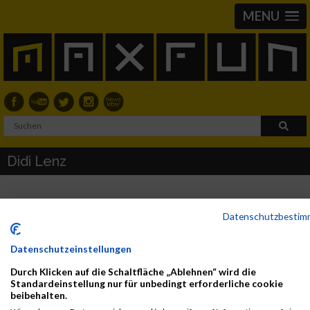
MENU
Didi Lenz
2016
Datenschutzbesti
First
Last
Datenschutzeinstellungen
Veranstaltung
Stnr
Name
Name
Jahr
Nation
Verein
Net
Borealis Linz
20373
DIDI
LENZ
1958
AUT
01:54:4
Durch Klicken auf die Schaltfläche „Ablehnen“ wird die
Standardeinstellung nur für unbedingt erforderliche cookie
Donau
beibehalten.
Marathon