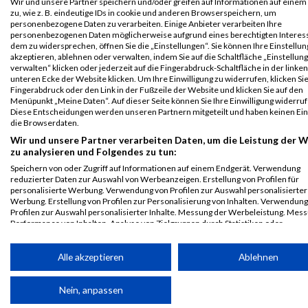
Wir und unsere Partner speichern und/oder greifen auf Informationen auf einem
OBERBANK
zu, wie z. B. eindeutige IDs in cookie und anderen Browserspeichern, um
Halbmarathon
personenbezogene Daten zu verarbeiten. Einige Anbieter verarbeiten Ihre
personenbezogenen Daten möglicherweise aufgrund eines berechtigten Intere
Legende:
dem zu widersprechen, öffnen Sie die „Einstellungen“. Sie können Ihre Einstellu
GPos = Geschlechter Position, KPos = Kategorie Position, TPos =
akzeptieren, ablehnen oder verwalten, indem Sie auf die Schaltfläche „Einstellun
Team Position, DNS = Did not start, DNF = Did not finish, DQ =
verwalten“ klicken oder jederzeit auf die Fingerabdruck-Schaltfläche in der linken
unteren Ecke der Website klicken. Um Ihre Einwilligung zu widerrufen, klicken Si
Disqualifiziert
Fingerabdruck oder den Link in der Fußzeile der Website und klicken Sie auf den
Menüpunkt „Meine Daten“. Auf dieser Seite können Sie Ihre Einwilligung widerruf
Diese Entscheidungen werden unseren Partnern mitgeteilt und haben keinen Ein
die Browserdaten.
Wir und unsere Partner verarbeiten Daten, um die Leistung der 
zu analysieren und Folgendes zu tun:
Speichern von oder Zugriff auf Informationen auf einem Endgerät. Verwendung
reduzierter Daten zur Auswahl von Werbeanzeigen. Erstellung von Profilen für
personalisierte Werbung. Verwendung von Profilen zur Auswahl personalisierter
Werbung. Erstellung von Profilen zur Personalisierung von Inhalten. Verwendung
Profilen zur Auswahl personalisierter Inhalte. Messung der Werbeleistung. Mes
Performance von Inhalten. Analyse von Zielgruppen durch Statistiken oder
Kombinationen von Daten aus verschiedenen Quellen. Entwicklung und Verbess
der Angebote. Verwendung reduzierter Daten zur Auswahl von Inhalten.
Daten können außerhalb der Europäischen Union weitergegeben und in die USA 
Alle akzeptieren
Ablehnen
werden.
Ihre Einwilligung und die cookie Richtlinie gelten ausschließlich für diese Website
Nein, anpassen
Partnerliste anzeigen (1 IAB-Anbieter)