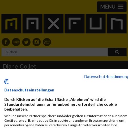
MENU
Diane Collet
Datenschutzbestimmun
2020
Datenschutzeinstellungen
First
Last
Durch Klicken auf die Schaltfläche „Ablehnen“ wird die
Veranstaltung
Stnr
Name
Name
Jahr
Nation
Verein
Net
Br
Standardeinstellung nur für unbedingt erforderliche cookie
beibehalten.
SPARTAN
2215
Diane
COLLET
1999
00
Wir und unsere Partner speichern und/oder greifen auf Informationen auf einem
CARCASONNE
Gerät zu, wie z. B. eindeutige IDs in cookie und anderen Browserspeichern, um
VIRTUAL
personenbezogene Daten zu verarbeiten. Einige Anbieter verarbeiten Ihre