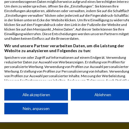
RACE
personenbezogenen Daten möglicherweise aufgrund eines berechtigten Interes
Um dem zu widersprechen, öffnen Sie die „Einstellungen“. Sie können Ihre
KIDS
Einstellungen akzeptieren, ablehnen oder verwalten, indem Sie auf die Schaltfläc
„Einstellungen verwalten“ klicken oder jederzeit auf die Fingerabdruck-Schaltflä
Legende:
in der linken unteren Ecke der Website klicken. Um Ihre Einwilligung zu widerruf
GPos = Geschlechter Position, KPos = Kategorie Position, TPos =
klicken Sie auf den Fingerabdruck oder den Link in der Fußzeile der Website und
Team Position, DNS = Did not start, DNF = Did not finish, DQ =
klicken Sie auf den Menüpunkt „Meine Daten“. Auf dieser Seite können Sie Ihre
Einwilligung widerrufen. Diese Entscheidungen werden unseren Partnern mitgete
Disqualifiziert
und haben keinen Einfluss auf die Browserdaten.
Wir und unsere Partner verarbeiten Daten, um die Leistung der
Website zu analysieren und Folgendes zu tun:
Speichern von oder Zugriff auf Informationen auf einem Endgerät. Verwendung
reduzierter Daten zur Auswahl von Werbeanzeigen. Erstellung von Profilen für
personalisierte Werbung. Verwendung von Profilen zur Auswahl personalisierter
Werbung. Erstellung von Profilen zur Personalisierung von Inhalten. Verwendung
von Profilen zur Auswahl personalisierter Inhalte. Messung der Werbeleistung.
Messung der Performance von Inhalten. Analyse von Zielgruppen durch Statistik
oder Kombinationen von Daten aus verschiedenen Quellen. Entwicklung und
Verbesserung der Angebote. Verwendung reduzierter Daten zur Auswahl von
Inhalten.
Alle akzeptieren
Ablehnen
Daten können außerhalb der Europäischen Union weitergegeben und in die USA
gesendet werden.
Nein, anpassen
Ihre Einwilligung und die cookie Richtlinie gelten ausschließlich für diese
Website/App.
Partnerliste anzeigen (1 IAB-Anbieter)