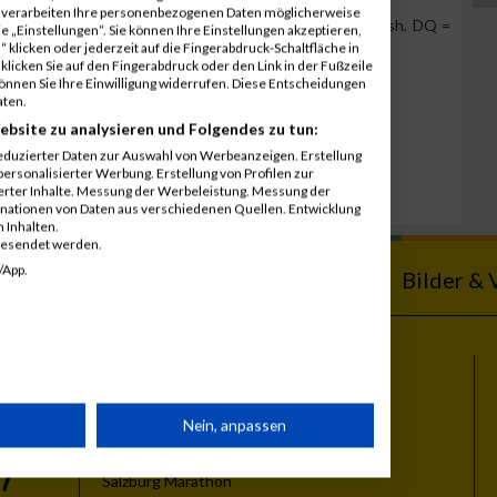
r verarbeiten Ihre personenbezogenen Daten möglicherweise
Team Position, DNS = Did not start, DNF = Did not finish, DQ =
 „Einstellungen“. Sie können Ihre Einstellungen akzeptieren,
 klicken oder jederzeit auf die Fingerabdruck-Schaltfläche in
klicken Sie auf den Fingerabdruck oder den Link in der Fußzeile
können Sie Ihre Einwilligung widerrufen. Diese Entscheidungen
aten.
ebsite zu analysieren und Folgendes zu tun:
eduzierter Daten zur Auswahl von Werbeanzeigen. Erstellung
ersonalisierter Werbung. Erstellung von Profilen zur
ierter Inhalte. Messung der Werbeleistung. Messung der
inationen von Daten aus verschiedenen Quellen. Entwicklung
 Inhalten.
gesendet werden.
/App.
ebnisse
Kalender
Bilder & 
Themen
rät
Nein, anpassen
Vienna City Marathon
Vienna Night Run
Salzburg Marathon
n