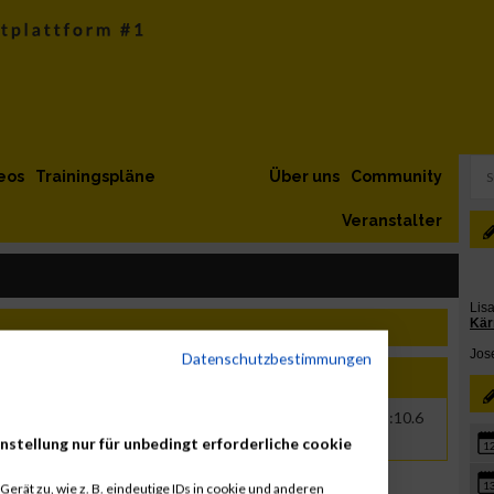
eos
Trainingspläne
Über uns
Community
Veranstalter
Datenschutzbestimmungen
e
Jahr
Nation
Verein
Net
Brut
2005
AUT
00:09:08.1
00:09:10.6
nstellung nur für unbedingt erforderliche cookie
1
1
erät zu, wie z. B. eindeutige IDs in cookie und anderen