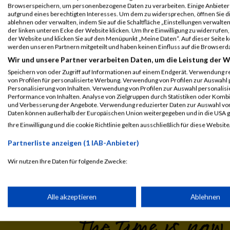
Legende:
Browserspeichern, um personenbezogene Daten zu verarbeiten. Einige Anbiete
GPos = Geschlechter Position, KPos = Kategorie Position, TPos = 
aufgrund eines berechtigten Interesses. Um dem zu widersprechen, öffnen Sie die
ablehnen oder verwalten, indem Sie auf die Schaltfläche „Einstellungen verwalten“
Disqualifiziert
der linken unteren Ecke der Website klicken. Um Ihre Einwilligung zu widerrufen, 
der Website und klicken Sie auf den Menüpunkt „Meine Daten“. Auf dieser Seite 
werden unseren Partnern mitgeteilt und haben keinen Einfluss auf die Browserd
Wir und unsere Partner verarbeiten Daten, um die Leistung der W
Speichern von oder Zugriff auf Informationen auf einem Endgerät. Verwendung r
von Profilen für personalisierte Werbung. Verwendung von Profilen zur Auswahl p
Personalisierung von Inhalten. Verwendung von Profilen zur Auswahl personalis
Performance von Inhalten. Analyse von Zielgruppen durch Statistiken oder Komb
und Verbesserung der Angebote. Verwendung reduzierter Daten zur Auswahl von
Daten können außerhalb der Europäischen Union weitergegeben und in die USA 
Ihre Einwilligung und die cookie Richtlinie gelten ausschließlich für diese Website
Laufsport
Anmeldung
Erg
Partnerliste anzeigen (1 IAB-Anbieter)
Wir nutzen Ihre Daten für folgende Zwecke:
IAB-Verarbeitungszwecke:
Speichern von oder Zugriff auf Informationen auf einem Endge
Alle akzeptieren
Ablehnen
Verwendung reduzierter Daten zur Auswahl von Werbeanzeige