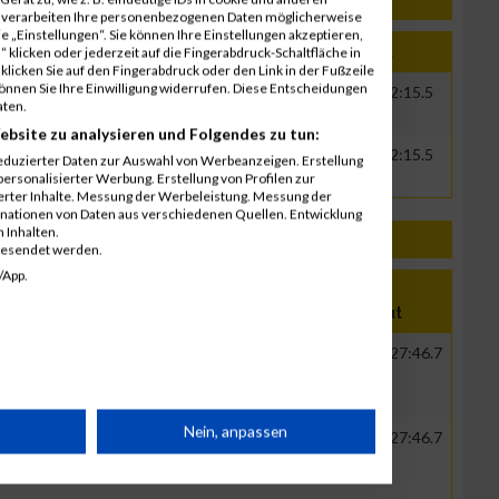
r verarbeiten Ihre personenbezogenen Daten möglicherweise
 „Einstellungen“. Sie können Ihre Einstellungen akzeptieren,
 klicken oder jederzeit auf die Fingerabdruck-Schaltfläche in
ame
Jahr
Nation
Verein
Net
Brut
klicken Sie auf den Fingerabdruck oder den Link in der Fußzeile
können Sie Ihre Einwilligung widerrufen. Diese Entscheidungen
1997
GER
00:38:21.2
00:52:15.5
aten.
ebsite zu analysieren und Folgendes zu tun:
1997
GER
00:38:21.2
00:52:15.5
eduzierter Daten zur Auswahl von Werbeanzeigen. Erstellung
ersonalisierter Werbung. Erstellung von Profilen zur
ierter Inhalte. Messung der Werbeleistung. Messung der
inationen von Daten aus verschiedenen Quellen. Entwicklung
 Inhalten.
gesendet werden.
/App.
ation
Verein
Net
Brut
GER
Feuerwehr (Stadt
00:27:20.0
00:27:46.7
Gelsenkirchen)
rät
Nein, anpassen
GER
Feuerwehr (Stadt
00:27:20.0
00:27:46.7
Gelsenkirchen)
n