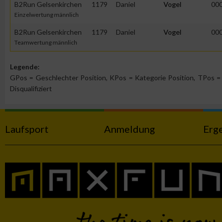
B2Run Gelsenkirchen
1179
Daniel
Vogel
00
Funktional
Einzelwertung männlich
B2Run Gelsenkirchen
1179
Daniel
Vogel
00
Werbung
Teamwertung männlich
Legende:
GPos = Geschlechter Position, KPos = Kategorie Position, TPos = 
Disqualifiziert
Laufsport
Anmeldung
Erg