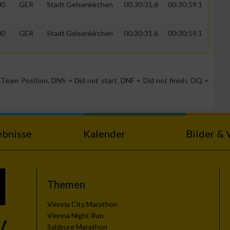
00
GER
Stadt Gelsenkirchen
00:30:31.6
00:30:59.1
00
GER
Stadt Gelsenkirchen
00:30:31.6
00:30:59.1
Team Position, DNS = Did not start, DNF = Did not finish, DQ =
ebnisse
Kalender
Bilder & 
Themen
Vienna City Marathon
Vienna Night Run
Salzburg Marathon