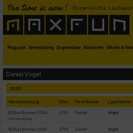
 auf Facebook
MaxFun auf Youtube
MaxFun auf Twitter
MaxFun auf Instagram
MaxFun Newsletter abonnieren
Magazin
Anmeldung
Ergebnisse
Kalender
Bilder & Vid
Daniel Vogel
2026
Veranstaltung
Stnr
First Name
Last Name
B2Run Bremen 2026
3792
Daniel
Vogel
Einzelwertung
B2Run Bremen 2026
3792
Daniel
Vogel