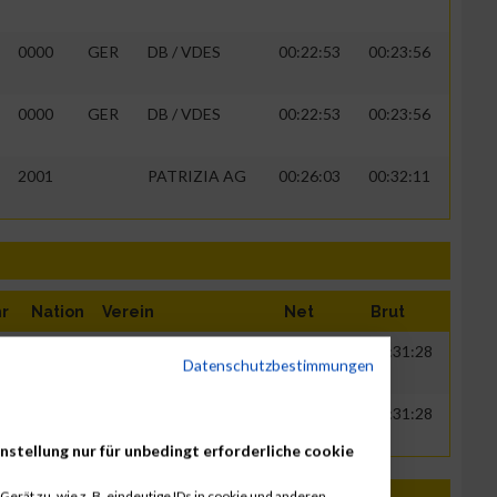
0000
GER
DB / VDES
00:22:53
00:23:56
0000
GER
DB / VDES
00:22:53
00:23:56
2001
PATRIZIA AG
00:26:03
00:32:11
hr
Nation
Verein
Net
Brut
19
GER
PATRIZIA Immobilien
00:29:43
00:31:28
Datenschutzbestimmungen
19
GER
PATRIZIA Immobilien
00:29:43
00:31:28
nstellung nur für unbedingt erforderliche cookie
erät zu, wie z. B. eindeutige IDs in cookie und anderen