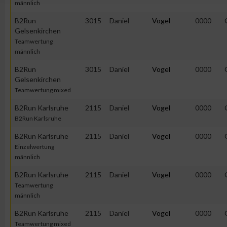
männlich
B2Run
3015
Daniel
Vogel
0000
Erstellung von Profilen für personalisierte Werbung
Gelsenkirchen
Teamwertung
männlich
Verwendung von Profilen zur Auswahl personalisierter Werbun
B2Run
3015
Daniel
Vogel
0000
Gelsenkirchen
Teamwertung mixed
Erstellung von Profilen zur Personalisierung von Inhalten
B2Run Karlsruhe
2115
Daniel
Vogel
0000
B2Run Karlsruhe
Verwendung von Profilen zur Auswahl personalisierter Inhalte
B2Run Karlsruhe
2115
Daniel
Vogel
0000
Einzelwertung
Messung der Werbeleistung
männlich
B2Run Karlsruhe
2115
Daniel
Vogel
0000
Teamwertung
Messung der Performance von Inhalten
männlich
B2Run Karlsruhe
2115
Daniel
Vogel
0000
Analyse von Zielgruppen durch Statistiken oder Kombinatione
verschiedenen Quellen
Teamwertung mixed