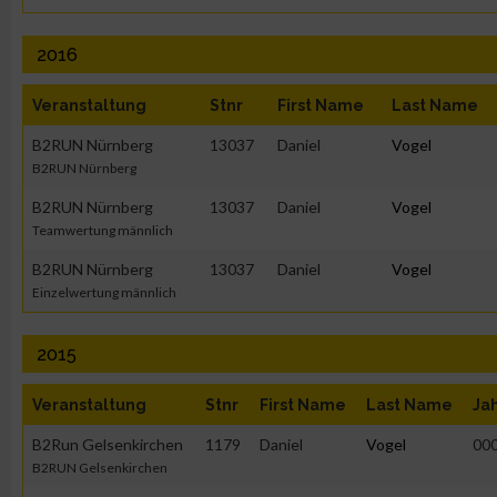
Entwicklung und Verbesserung der Angebote
2016
Veranstaltung
Stnr
First Name
Last Name
Verwendung reduzierter Daten zur Auswahl von Inhalten
B2RUN Nürnberg
13037
Daniel
Vogel
IAB-Besonderheiten:
B2RUN Nürnberg
B2RUN Nürnberg
13037
Daniel
Vogel
Verwendung genauer Standortdaten
Teamwertung männlich
B2RUN Nürnberg
13037
Daniel
Vogel
Geräte anhand von aktiv angeforderten Informationen identifi
Einzelwertung männlich
Nicht-IAB-Verarbeitungszwecke:
2015
Notwendig
Veranstaltung
Stnr
First Name
Last Name
Ja
B2Run Gelsenkirchen
1179
Daniel
Vogel
00
Performance
B2RUN Gelsenkirchen