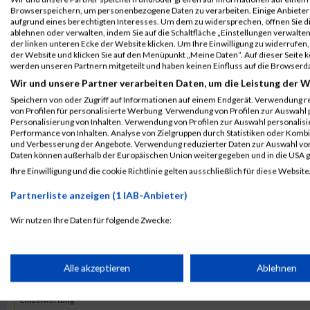
2018
Browserspeichern, um personenbezogene Daten zu verarbeiten. Einige Anbiete
aufgrund eines berechtigten Interesses. Um dem zu widersprechen, öffnen Sie die
ablehnen oder verwalten, indem Sie auf die Schaltfläche „Einstellungen verwalten“
Veranstaltung
Stnr
First Name
Last N
der linken unteren Ecke der Website klicken. Um Ihre Einwilligung zu widerrufen, 
der Website und klicken Sie auf den Menüpunkt „Meine Daten“. Auf dieser Seite 
M-net Firmenlauf
7592
Daniel
Vogel
werden unseren Partnern mitgeteilt und haben keinen Einfluss auf die Browserd
Firmenlauf 6.3km Einzelwertung
Wir und unsere Partner verarbeiten Daten, um die Leistung der W
M-net Firmenlauf
7592
Daniel
Vogel
Speichern von oder Zugriff auf Informationen auf einem Endgerät. Verwendung r
von Profilen für personalisierte Werbung. Verwendung von Profilen zur Auswahl p
Teamwertung Herren
Personalisierung von Inhalten. Verwendung von Profilen zur Auswahl personalis
Performance von Inhalten. Analyse von Zielgruppen durch Statistiken oder Komb
und Verbesserung der Angebote. Verwendung reduzierter Daten zur Auswahl von
2017
Daten können außerhalb der Europäischen Union weitergegeben und in die USA 
Ihre Einwilligung und die cookie Richtlinie gelten ausschließlich für diese Website
First
Last
Partnerliste anzeigen (1 IAB-Anbieter)
Veranstaltung
Stnr
Name
Name
Jahr
N
B2Run
3015
Daniel
Vogel
0000
Wir nutzen Ihre Daten für folgende Zwecke:
Gelsenkirchen
IAB-Verarbeitungszwecke:
B2Run Gelsenkirchen
Speichern von oder Zugriff auf Informationen auf einem Endge
Alle akzeptieren
Ablehnen
B2Run
3015
Daniel
Vogel
0000
Gelsenkirchen
Einzelwertung
Verwendung reduzierter Daten zur Auswahl von Werbeanzeige