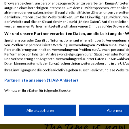
Legende:
Browserspeichern, um personenbezogene Daten zu verarbeiten. Einige Anbiete
GPos = Geschlechter Position, KPos = Kategorie Position, TPos = 
aufgrund eines berechtigten Interesses. Um dem zu widersprechen, öffnen Sie die
ablehnen oder verwalten, indem Sie auf die Schaltfläche „Einstellungen verwalten“
Disqualifiziert
der linken unteren Ecke der Website klicken. Um Ihre Einwilligung zu widerrufen, 
der Website und klicken Sie auf den Menüpunkt „Meine Daten“. Auf dieser Seite 
werden unseren Partnern mitgeteilt und haben keinen Einfluss auf die Browserd
Wir und unsere Partner verarbeiten Daten, um die Leistung der W
Speichern von oder Zugriff auf Informationen auf einem Endgerät. Verwendung r
von Profilen für personalisierte Werbung. Verwendung von Profilen zur Auswahl p
Personalisierung von Inhalten. Verwendung von Profilen zur Auswahl personalis
Performance von Inhalten. Analyse von Zielgruppen durch Statistiken oder Komb
und Verbesserung der Angebote. Verwendung reduzierter Daten zur Auswahl von
Daten können außerhalb der Europäischen Union weitergegeben und in die USA 
Ihre Einwilligung und die cookie Richtlinie gelten ausschließlich für diese Website
Laufsport
Anmeldung
Erg
Partnerliste anzeigen (1 IAB-Anbieter)
Wir nutzen Ihre Daten für folgende Zwecke:
IAB-Verarbeitungszwecke:
Speichern von oder Zugriff auf Informationen auf einem Endge
Alle akzeptieren
Ablehnen
Verwendung reduzierter Daten zur Auswahl von Werbeanzeige