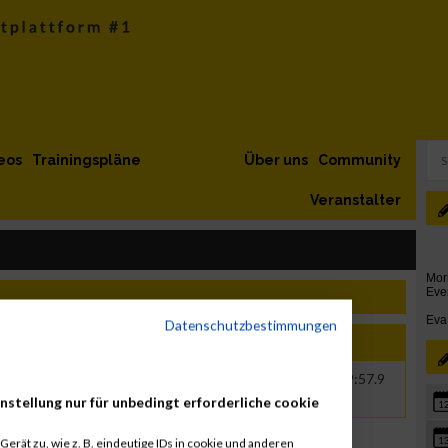
eos
Trainingspläne
Über uns
Community
Veranstalter
Datenschutzbestimmungen
e
Jahr
Nation
Verein
Net
Brut
1978
AT
01:54:36.3
01:59:57.9
nstellung nur für unbedingt erforderliche cookie
1
1
erät zu, wie z. B. eindeutige IDs in cookie und anderen