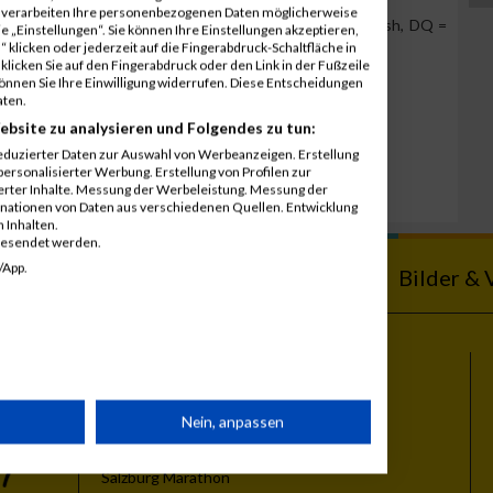
r verarbeiten Ihre personenbezogenen Daten möglicherweise
Team Position, DNS = Did not start, DNF = Did not finish, DQ =
 „Einstellungen“. Sie können Ihre Einstellungen akzeptieren,
 klicken oder jederzeit auf die Fingerabdruck-Schaltfläche in
klicken Sie auf den Fingerabdruck oder den Link in der Fußzeile
können Sie Ihre Einwilligung widerrufen. Diese Entscheidungen
aten.
ebsite zu analysieren und Folgendes zu tun:
eduzierter Daten zur Auswahl von Werbeanzeigen. Erstellung
ersonalisierter Werbung. Erstellung von Profilen zur
ierter Inhalte. Messung der Werbeleistung. Messung der
inationen von Daten aus verschiedenen Quellen. Entwicklung
 Inhalten.
gesendet werden.
/App.
ebnisse
Kalender
Bilder & 
Themen
rät
Nein, anpassen
Vienna City Marathon
Vienna Night Run
Salzburg Marathon
n