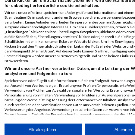
Durch Klicken auf die Schaltfläche „Ablehnen“ wird die Standarde
B2Run
11105
Burak
Akkaya
0000
GER
Omninet
00:4
für unbedingt erforderliche cookie beibehalten.
Nürnberg
GmbH
Wir und unsere Partner speichern und/oder greifen auf Informationen auf einem G
B2RUN Nürnberg
B. eindeutige IDs in cookie und anderen Browserspeichern, um personenbezoge
verarbeiten. Einige Anbieter verarbeiten Ihre personenbezogenen Daten möglic
B2Run
11105
Burak
Akkaya
0000
GER
Omninet
00:4
aufgrund eines berechtigten Interesses. Um dem zu widersprechen, öffnen Sie d
Nürnberg
GmbH
„Einstellungen“. Sie können Ihre Einstellungen akzeptieren, ablehnen oder verwa
Einzelwertung
auf die Schaltfläche „Einstellungen verwalten“ klicken oder jederzeit auf die Fin
männlich
Schaltfläche in der linken unteren Ecke der Website klicken. Um Ihre Einwilligung
klicken Sie auf den Fingerabdruck oder den Link in der Fußzeile der Website und k
B2Run
11105
Burak
Akkaya
0000
GER
Omninet
00:4
den Menüpunkt „Meine Daten“. Auf dieser Seite können Sie Ihre Einwilligung wid
Entscheidungen werden unseren Partnern mitgeteilt und haben keinen Einfluss a
Nürnberg
GmbH
Browserdaten.
Teamwertung
Wir und unsere Partner verarbeiten Daten, um die Leistung der W
männlich
analysieren und Folgendes zu tun:
B2Run
11105
Burak
Akkaya
0000
GER
Omninet
00:4
Speichern von oder Zugriff auf Informationen auf einem Endgerät. Verwendung r
Nürnberg
GmbH
zur Auswahl von Werbeanzeigen. Erstellung von Profilen für personalisierte Wer
Verwendung von Profilen zur Auswahl personalisierter Werbung. Erstellung von P
Teamwertung
Personalisierung von Inhalten. Verwendung von Profilen zur Auswahl personalisie
mixed
Messung der Werbeleistung. Messung der Performance von Inhalten. Analyse vo
durch Statistiken oder Kombinationen von Daten aus verschiedenen Quellen. En
Legende:
Verbesserung der Angebote. Verwendung reduzierter Daten zur Auswahl von Inh
GPos = Geschlechter Position, KPos = Kategorie Position, TPos =
Daten können außerhalb der Europäischen Union weitergegeben und in die USA 
werden.
Team Position, DNS = Did not start, DNF = Did not finish, DQ =
Disqualifiziert
Ihre Einwilligung und die cookie Richtlinie gelten ausschließlich für diese Website
Alle akzeptieren
Ablehnen