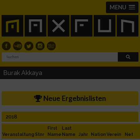
MENU
Burak Akkaya
Neue Ergebnislisten
2018
First
Last
Veranstaltung
Stnr
Name
Name
Jahr
Nation
Verein
Net