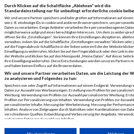
Grazathlon
5247
Armin
Ender
1998
AUT
02:00:04.
Durch Klicken auf die Schaltfläche „Ablehnen“ wird die
2023
Standardeinstellung nur für unbedingt erforderliche cookie beibe
Athlon 10km
Wir und unsere Partner speichern und/oder greifen auf Informationen auf einem 
wie z. B. eindeutige IDs in cookie und anderen Browserspeichern, um personen
Grazathlon
5247
Armin
Ender
1998
AUT
02:00:04.
Daten zu verarbeiten. Einige Anbieter verarbeiten Ihre personenbezogenen Date
2023
möglicherweise aufgrund eines berechtigten Interesses. Um dem zu widersprec
öffnen Sie die „Einstellungen“. Sie können Ihre Einstellungen akzeptieren, ableh
Athlon Mixed
verwalten, indem Sie auf die Schaltfläche „Einstellungen verwalten“ klicken oder 
Team
auf die Fingerabdruck-Schaltfläche in der linken unteren Ecke der Website klicke
Einwilligung zu widerrufen, klicken Sie auf den Fingerabdruck oder den Link in de
Legende:
der Website und klicken Sie auf den Menüpunkt „Meine Daten“. Auf dieser Seite 
GPos = Geschlechter Position, KPos = Kategorie Position, TPos =
Ihre Einwilligung widerrufen. Diese Entscheidungen werden unseren Partnern mi
und haben keinen Einfluss auf die Browserdaten.
Team Position, DNS = Did not start, DNF = Did not finish, DQ =
Disqualifiziert
Wir und unsere Partner verarbeiten Daten, um die Leistung der 
zu analysieren und Folgendes zu tun:
Speichern von oder Zugriff auf Informationen auf einem Endgerät. Verwendung r
Daten zur Auswahl von Werbeanzeigen. Erstellung von Profilen für personalisier
Werbung. Verwendung von Profilen zur Auswahl personalisierter Werbung. Erste
Profilen zur Personalisierung von Inhalten. Verwendung von Profilen zur Auswah
personalisierter Inhalte. Messung der Werbeleistung. Messung der Performanc
Inhalten. Analyse von Zielgruppen durch Statistiken oder Kombinationen von Dat
verschiedenen Quellen. Entwicklung und Verbesserung der Angebote. Verwend
reduzierter Daten zur Auswahl von Inhalten.
Daten können außerhalb der Europäischen Union weitergegeben und in die USA 
werden.
Alle akzeptieren
Ablehnen