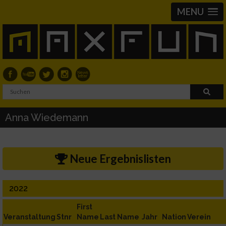
MENU
Anna Wiedemann
Neue Ergebnislisten
2022
First
Veranstaltung
Stnr
Name
Last Name
Jahr
Nation
Verein