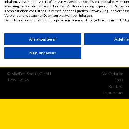
Inhalten. Verwendung von Profilen zur Auswahl personalisierter Inhalte. Messun
Messung der Performance von Inhalten. Analyse von Zielgruppen durch Statistik
Kombinationen von Daten aus verschiedenen Quellen. Entwicklung und Verbess
Verwendung reduzierter Daten zur Auswahl von Inhalten.
Daten können außerhalb der Europäischen Union weitergegeben und in die USA 
Ihre Einwilligung und die cookie Richtlinie gelten ausschließlich für diese Website
Partnerliste anzeigen (1 IAB-Anbieter)
Alle akzeptieren
Ablehn
Wir nutzen Ihre Daten für folgende Zwecke:
Nein, anpassen
IAB-Verarbeitungszwecke:
Speichern von oder Zugriff auf Informationen auf einem
Endgerät
© MaxFun Sports GmbH
Mediadaten
1999 - 2026
Jobs
Verwendung reduzierter Daten zur Auswahl von
Kontakt
Werbeanzeigen
Impressum
Erstellung von Profilen für personalisierte Werbung
Verwendung von Profilen zur Auswahl personalisierter
Werbung