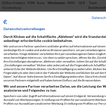
B2Run Koblenz
9398
Anna
Wiedemann
0000
GER
Team
Bundesweh
Einzelwertung
B2Run Koblenz
9398
Anna
Wiedemann
0000
GER
Team
Datensc
Bundesweh
Einzelwertung
weiblich
Datenschutzeinstellungen
B2Run Koblenz
9398
Anna
Wiedemann
0000
GER
Team
Durch Klicken auf die Schaltfläche „Ablehnen“ wird die Standardei
Bundesweh
Teamwertung
unbedingt erforderliche cookie beibehalten.
mixed
Wir und unsere Partner speichern und/oder greifen auf Informationen auf einem G
B2Run Koblenz
9398
Anna
Wiedemann
0000
GER
Team
eindeutige IDs in cookie und anderen Browserspeichern, um personenbezogene
Bundesweh
verarbeiten. Einige Anbieter verarbeiten Ihre personenbezogenen Daten möglic
Teamwertung
eines berechtigten Interesses. Um dem zu widersprechen, öffnen Sie die „Einste
weiblich
Ihre Einstellungen akzeptieren, ablehnen oder verwalten, indem Sie auf die Schal
„Einstellungen verwalten“ klicken oder jederzeit auf die Fingerabdruck-Schaltfläc
Legende:
unteren Ecke der Website klicken. Um Ihre Einwilligung zu widerrufen, klicken Si
GPos = Geschlechter Position, KPos = Kategorie Position, TPos =
Fingerabdruck oder den Link in der Fußzeile der Website und klicken Sie auf de
Team Position, DNS = Did not start, DNF = Did not finish, DQ =
Daten“. Auf dieser Seite können Sie Ihre Einwilligung widerrufen. Diese Entsch
unseren Partnern mitgeteilt und haben keinen Einfluss auf die Browserdaten.
Disqualifiziert
Wir und unsere Partner verarbeiten Daten, um die Leistung der W
analysieren und Folgendes zu tun:
Speichern von oder Zugriff auf Informationen auf einem Endgerät. Verwendung r
Auswahl von Werbeanzeigen. Erstellung von Profilen für personalisierte Werbu
Profilen zur Auswahl personalisierter Werbung. Erstellung von Profilen zur Pers