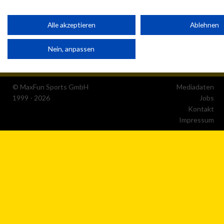
werden.
Ihre Einwilligung und die cookie Richtlinie gelten ausschließlich für diese Website
Alle akzeptieren
Ablehnen
Partnerliste anzeigen (1 IAB-Anbieter)
Nein, anpassen
Wir nutzen Ihre Daten für folgende Zwecke:
IAB-Verarbeitungszwecke:
Speichern von oder Zugriff auf Informationen auf einem
© MaxFun Sports GmbH
Mediadaten
Endgerät
1999 - 2026
Jobs
Kontakt
Verwendung reduzierter Daten zur Auswahl von
Impressum
Werbeanzeigen
Erstellung von Profilen für personalisierte Werbung
Verwendung von Profilen zur Auswahl personalisierter
Werbung
Erstellung von Profilen zur Personalisierung von Inhalten