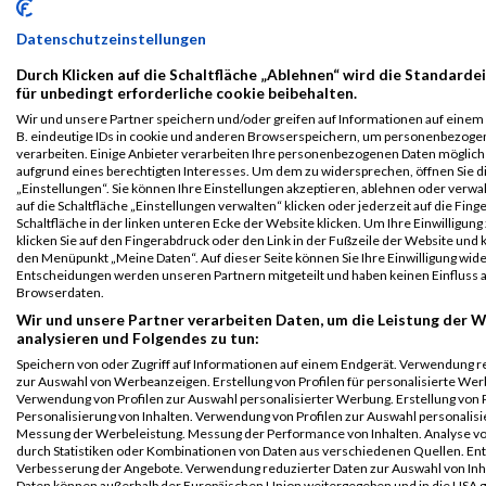
B2Run
8873
Anka
Lappoehn
0000
GER
weg.de
00:4
München
Datenschutzeinstellungen
Einzelwertung
Durch Klicken auf die Schaltfläche „Ablehnen“ wird die Standarde
weiblich
für unbedingt erforderliche cookie beibehalten.
B2Run
8873
Anka
Lappoehn
0000
GER
weg.de
00:4
Wir und unsere Partner speichern und/oder greifen auf Informationen auf einem G
München
B. eindeutige IDs in cookie und anderen Browserspeichern, um personenbezoge
verarbeiten. Einige Anbieter verarbeiten Ihre personenbezogenen Daten möglic
Teamwertung
aufgrund eines berechtigten Interesses. Um dem zu widersprechen, öffnen Sie d
mixed
„Einstellungen“. Sie können Ihre Einstellungen akzeptieren, ablehnen oder verwa
auf die Schaltfläche „Einstellungen verwalten“ klicken oder jederzeit auf die Fin
Legende:
Schaltfläche in der linken unteren Ecke der Website klicken. Um Ihre Einwilligung
GPos = Geschlechter Position, KPos = Kategorie Position, TPos =
klicken Sie auf den Fingerabdruck oder den Link in der Fußzeile der Website und k
den Menüpunkt „Meine Daten“. Auf dieser Seite können Sie Ihre Einwilligung wid
Team Position, DNS = Did not start, DNF = Did not finish, DQ =
Entscheidungen werden unseren Partnern mitgeteilt und haben keinen Einfluss a
Disqualifiziert
Browserdaten.
Wir und unsere Partner verarbeiten Daten, um die Leistung der W
analysieren und Folgendes zu tun:
Speichern von oder Zugriff auf Informationen auf einem Endgerät. Verwendung r
zur Auswahl von Werbeanzeigen. Erstellung von Profilen für personalisierte Wer
Verwendung von Profilen zur Auswahl personalisierter Werbung. Erstellung von P
Personalisierung von Inhalten. Verwendung von Profilen zur Auswahl personalisie
Messung der Werbeleistung. Messung der Performance von Inhalten. Analyse vo
durch Statistiken oder Kombinationen von Daten aus verschiedenen Quellen. En
Verbesserung der Angebote. Verwendung reduzierter Daten zur Auswahl von Inh
Daten können außerhalb der Europäischen Union weitergegeben und in die USA 