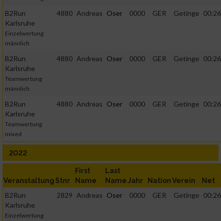
B2Run
4880
Andreas
Oser
0000
GER
Getinge
00:26
Karlsruhe
Einzelwertung
männlich
B2Run
4880
Andreas
Oser
0000
GER
Getinge
00:26
Karlsruhe
Teamwertung
männlich
B2Run
4880
Andreas
Oser
0000
GER
Getinge
00:26
Karlsruhe
Teamwertung
mixed
2022
First
Last
Veranstaltung
Stnr
Name
Name
Jahr
Nation
Verein
Net
B2Run
2829
Andreas
Oser
0000
GER
Getinge
00:26
Karlsruhe
Einzelwertung