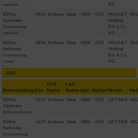
Verwendung reduzierter Daten zur Auswahl von
KG
männlich
Werbeanzeigen
B2Run
5856
Andreas
Oser
0000
GER
MAQUET
00:
Karlsruhe
Holding
Erstellung von Profilen für personalisierte Werbung
B.V. & Co.
Teamwertung
KG
männlich
Verwendung von Profilen zur Auswahl personalisierter
B2Run
5856
Andreas
Oser
0000
GER
MAQUET
00:
Werbung
Karlsruhe
Holding
B.V. & Co.
Teamwertung
KG
mixed
Erstellung von Profilen zur Personalisierung von Inhalten
2017
Verwendung von Profilen zur Auswahl personalisierter Inhalte
First
Last
Veranstaltung
Stnr
Name
Name
Jahr
Nation
Verein
Net
B2Run
5670
Andreas
Oser
0000
GER
GETINGE
00:
Messung der Werbeleistung
Karlsruhe
B2Run Karlsruhe
Messung der Performance von Inhalten
B2Run
5670
Andreas
Oser
0000
GER
GETINGE
00:
Karlsruhe
Einzelwertung
Analyse von Zielgruppen durch Statistiken oder