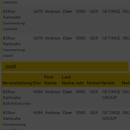
männlich
Kombinationen von Daten aus verschiedenen Quellen
B2Run
5670
Andreas
Oser
0000
GER
GETINGE
00:
Karlsruhe
Entwicklung und Verbesserung der Angebote
Teamwertung
männlich
Verwendung reduzierter Daten zur Auswahl von Inhalten
B2Run
5670
Andreas
Oser
0000
GER
GETINGE
00:
Karlsruhe
IAB-Besonderheiten:
Teamwertung
mixed
Verwendung genauer Standortdaten
2016
Geräte anhand von aktiv angeforderten Informationen
First
Last
identifizieren
Veranstaltung
Stnr
Name
Name
Jahr
Nation
Verein
Net
B2Run
4584
Andreas
Oser
0000
GER
GETINGE
00:
Nicht-IAB-Verarbeitungszwecke:
Karlsruhe
GROUP
B2RUN Karlsruhe
Notwendig
B2Run
4584
Andreas
Oser
0000
GER
GETINGE
00:
Karlsruhe
GROUP
Performance
Einzelwertung