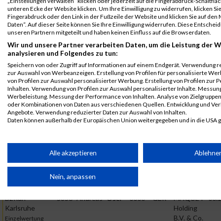
KG
„Einstellungen verwalten“ klicken oder jederzeit auf die Fingerabdruck-Schaltfläc
unteren Ecke der Website klicken. Um Ihre Einwilligung zu widerrufen, klicken Si
B2Run
5093
Andreas
Oser
0000
GER
MAQUET
00:
Fingerabdruck oder den Link in der Fußzeile der Website und klicken Sie auf de
Daten“. Auf dieser Seite können Sie Ihre Einwilligung widerrufen. Diese Entsch
Karlsruhe
Holding
unseren Partnern mitgeteilt und haben keinen Einfluss auf die Browserdaten.
B.V. & Co.
Teamwertung
Wir und unsere Partner verarbeiten Daten, um die Leistung der W
KG
männlich
analysieren und Folgendes zu tun:
B2Run
5093
Andreas
Oser
0000
GER
MAQUET
00:
Speichern von oder Zugriff auf Informationen auf einem Endgerät. Verwendung r
Karlsruhe
Holding
zur Auswahl von Werbeanzeigen. Erstellung von Profilen für personalisierte W
von Profilen zur Auswahl personalisierter Werbung. Erstellung von Profilen zur 
B.V. & Co.
Teamwertung
Inhalten. Verwendung von Profilen zur Auswahl personalisierter Inhalte. Messun
KG
mixed
Werbeleistung. Messung der Performance von Inhalten. Analyse von Zielgruppen 
oder Kombinationen von Daten aus verschiedenen Quellen. Entwicklung und Ve
2018
Angebote. Verwendung reduzierter Daten zur Auswahl von Inhalten.
Daten können außerhalb der Europäischen Union weitergegeben und in die USA 
First
Last
Ihre Einwilligung und die cookie Richtlinie gelten ausschließlich für diese Website
Veranstaltung
Stnr
Name
Name
Jahr
Nation
Verein
Net
Partnerliste anzeigen (1 IAB-Anbieter)
Alle akzeptieren
Ablehne
B2Run
5856
Andreas
Oser
0000
GER
MAQUET
00:
Karlsruhe
Holding
Wir nutzen Ihre Daten für folgende Zwecke:
B.V. & Co.
B2Run Karlsruhe
Nein, anpassen
IAB-Verarbeitungszwecke:
KG
Speichern von oder Zugriff auf Informationen auf einem
B2Run
5856
Andreas
Oser
0000
GER
MAQUET
00:
Endgerät
Karlsruhe
Holding
B.V. & Co.
Einzelwertung