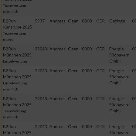
Teamwertung
männlich
B2Run
5937
Andreas
Oser
0000
GER
Getinge
0
Karlsruhe 2025
Teamwertung
mixed
B2Run
22043
Andreas
Öser
0000
GER
Energie
0
München 2025
Südbayern
GmbH
Einzelwertung
B2Run
22043
Andreas
Öser
0000
GER
Energie
0
München 2025
Südbayern
GmbH
Einzelwertung
männlich
B2Run
22043
Andreas
Öser
0000
GER
Energie
0
München 2025
Südbayern
GmbH
Teamwertung
männlich
B2Run
22043
Andreas
Öser
0000
GER
Energie
0
München 2025
Südbayern