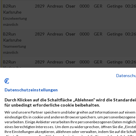
B2Run
2829
Andreas
Oser
0000
GER
Getinge
00:26
Karlsruhe
Einzelwertung
männlich
B2Run
2829
Andreas
Oser
0000
GER
Getinge
00:26
Karlsruhe
Teamwertung
männlich
B2Run
2829
Andreas
Oser
0000
GER
Getinge
00:26
Karlsruhe
Teamwertung
Datensch
mixed
Datenschutzeinstellungen
2019
Durch Klicken auf die Schaltfläche „Ablehnen“ wird die Standarde
First
Last
für unbedingt erforderliche cookie beibehalten.
Veranstaltung
Stnr
Name
Name
Jahr
Nation
Verein
Net
Wir und unsere Partner speichern und/oder greifen auf Informationen auf einem G
eindeutige IDs in cookie und anderen Browserspeichern, um personenbezogene
B2Run
5093
Andreas
Oser
0000
GER
MAQUET
00:
verarbeiten. Einige Anbieter verarbeiten Ihre personenbezogenen Daten möglic
Karlsruhe
Holding
eines berechtigten Interesses. Um dem zu widersprechen, öffnen Sie die „Einste
B.V. & Co.
B2Run Karlsruhe
Ihre Einstellungen akzeptieren, ablehnen oder verwalten, indem Sie auf die Schal