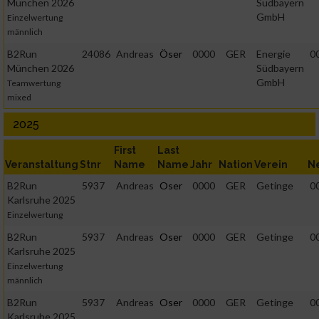
München 2026
Südbayern
GmbH
Einzelwertung
männlich
B2Run
24086
Andreas
Öser
0000
GER
Energie
0
München 2026
Südbayern
GmbH
Teamwertung
mixed
2025
First
Last
Veranstaltung
Stnr
Name
Name
Jahr
Nation
Verein
N
B2Run
5937
Andreas
Oser
0000
GER
Getinge
0
Karlsruhe 2025
Einzelwertung
B2Run
5937
Andreas
Oser
0000
GER
Getinge
0
Karlsruhe 2025
Einzelwertung
männlich
B2Run
5937
Andreas
Oser
0000
GER
Getinge
0
Karlsruhe 2025