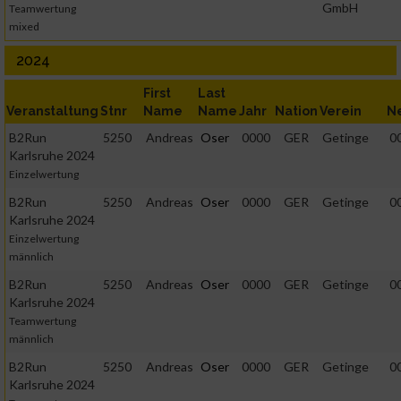
GmbH
Teamwertung
mixed
2024
First
Last
Veranstaltung
Stnr
Name
Name
Jahr
Nation
Verein
N
B2Run
5250
Andreas
Oser
0000
GER
Getinge
0
Karlsruhe 2024
Einzelwertung
B2Run
5250
Andreas
Oser
0000
GER
Getinge
0
Karlsruhe 2024
Einzelwertung
männlich
B2Run
5250
Andreas
Oser
0000
GER
Getinge
0
Karlsruhe 2024
Teamwertung
männlich
B2Run
5250
Andreas
Oser
0000
GER
Getinge
0
Karlsruhe 2024