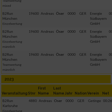
Teamwertung
mixed
B2Run
19600
Andreas
Öser
0000
GER
Energie
0
München
Südbayern
GmbH
Einzelwertung
B2Run
19600
Andreas
Öser
0000
GER
Energie
0
München
Südbayern
GmbH
Einzelwertung
männlich
B2Run
19600
Andreas
Öser
0000
GER
Energie
0
München
Südbayern
GmbH
Teamwertung
männlich
2023
First
Last
Veranstaltung
Stnr
Name
Name
Jahr
Nation
Verein
Net
B2Run
4880
Andreas
Oser
0000
GER
Getinge
00:26
Karlsruhe
Einzelwertung