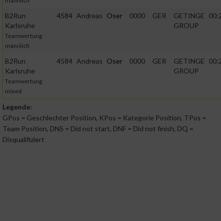
männlich
B2Run
4584
Andreas
Oser
0000
GER
GETINGE
00:
Funktional
Karlsruhe
GROUP
Teamwertung
männlich
Werbung
B2Run
4584
Andreas
Oser
0000
GER
GETINGE
00:
Karlsruhe
GROUP
Teamwertung
mixed
Legende:
GPos = Geschlechter Position, KPos = Kategorie Position, TPos =
Team Position, DNS = Did not start, DNF = Did not finish, DQ =
Disqualifiziert