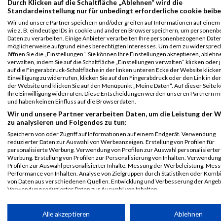
Durch Klicken auf die Schaltfläche „Ablehnen“ wird die
Veranstaltung
Stnr
Name
Name
Jahr
Nation
Verein
Net
Standardeinstellung nur für unbedingt erforderliche cookie beibe
B2Run
537
Alfred
Breit
0000
GER
ALDI
00:30:31.9
Wir und unsere Partner speichern und/oder greifen auf Informationen auf einem 
Nürnberg
GmbH
wie z. B. eindeutige IDs in cookie und anderen Browserspeichern, um personen
& Co
B2RUN Nürnberg
Daten zu verarbeiten. Einige Anbieter verarbeiten Ihre personenbezogenen Date
KG
möglicherweise aufgrund eines berechtigten Interesses. Um dem zu widersprec
öffnen Sie die „Einstellungen“. Sie können Ihre Einstellungen akzeptieren, ableh
Roth
verwalten, indem Sie auf die Schaltfläche „Einstellungen verwalten“ klicken oder 
auf die Fingerabdruck-Schaltfläche in der linken unteren Ecke der Website klicke
B2Run
537
Alfred
Breit
0000
GER
ALDI
00:30:31.9
Einwilligung zu widerrufen, klicken Sie auf den Fingerabdruck oder den Link in de
Nürnberg
GmbH
der Website und klicken Sie auf den Menüpunkt „Meine Daten“. Auf dieser Seite 
& Co
Einzelwertung
Ihre Einwilligung widerrufen. Diese Entscheidungen werden unseren Partnern mi
KG
und haben keinen Einfluss auf die Browserdaten.
männlich
Roth
Wir und unsere Partner verarbeiten Daten, um die Leistung der 
zu analysieren und Folgendes zu tun:
B2Run
537
Alfred
Breit
0000
GER
ALDI
00:30:31.9
Speichern von oder Zugriff auf Informationen auf einem Endgerät. Verwendung
Nürnberg
GmbH
reduzierter Daten zur Auswahl von Werbeanzeigen. Erstellung von Profilen für
& Co
Teamwertung
personalisierte Werbung. Verwendung von Profilen zur Auswahl personalisierter
KG
männlich
Werbung. Erstellung von Profilen zur Personalisierung von Inhalten. Verwendung
Profilen zur Auswahl personalisierter Inhalte. Messung der Werbeleistung. Mes
Roth
Performance von Inhalten. Analyse von Zielgruppen durch Statistiken oder Komb
von Daten aus verschiedenen Quellen. Entwicklung und Verbesserung der Angeb
B2Run
537
Alfred
Breit
0000
GER
ALDI
00:30:31.9
Verwendung reduzierter Daten zur Auswahl von Inhalten.
Nürnberg
GmbH
Daten können außerhalb der Europäischen Union weitergegeben und in die USA 
& Co
Teamwertung
werden.
KG
mixed
Alle akzeptieren
Ablehnen
Ihre Einwilligung und die cookie Richtlinie gelten ausschließlich für diese Website