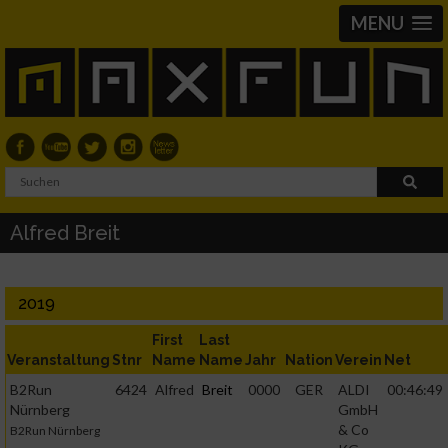
MENU
Alfred Breit
2019
First
Last
Veranstaltung
Stnr
Name
Name
Jahr
Nation
Verein
Net
B2Run
6424
Alfred
Breit
0000
GER
ALDI
00:46:49
Nürnberg
GmbH
& Co
B2Run Nürnberg