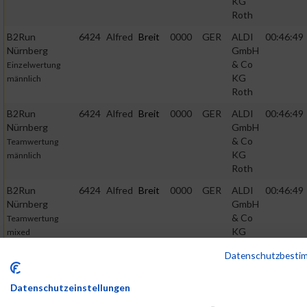
KG
Roth
B2Run
6424
Alfred
Breit
0000
GER
ALDI
00:46:49
Nürnberg
GmbH
& Co
Einzelwertung
KG
männlich
Roth
B2Run
6424
Alfred
Breit
0000
GER
ALDI
00:46:49
Nürnberg
GmbH
& Co
Teamwertung
KG
männlich
Roth
B2Run
6424
Alfred
Breit
0000
GER
ALDI
00:46:49
Nürnberg
GmbH
& Co
Teamwertung
KG
mixed
Roth
Datenschutzbest
2015
Datenschutzeinstellungen
First
Last