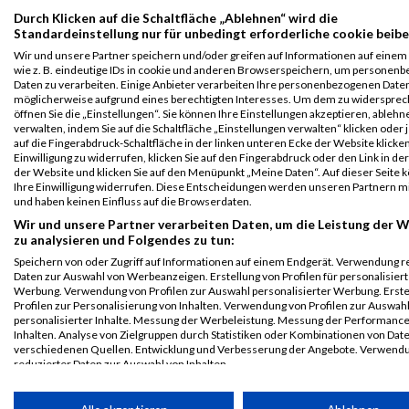
B2Run St.
449
-
Willi
1998
SUI
Brauerei
00:34
Durch Klicken auf die Schaltfläche „Ablehnen“ wird die
Gallen 2019
Matthias
Locher
Standardeinstellung nur für unbedingt erforderliche cookie beibe
AG
Schnellster Mann
Wir und unsere Partner speichern und/oder greifen auf Informationen auf einem 
wie z. B. eindeutige IDs in cookie und anderen Browserspeichern, um personen
B2Run St.
449
-
Willi
1998
SUI
Brauerei
00:34
Daten zu verarbeiten. Einige Anbieter verarbeiten Ihre personenbezogenen Date
Gallen 2019
Matthias
Locher
möglicherweise aufgrund eines berechtigten Interesses. Um dem zu widersprec
öffnen Sie die „Einstellungen“. Sie können Ihre Einstellungen akzeptieren, ableh
AG
Schnellstes Team
verwalten, indem Sie auf die Schaltfläche „Einstellungen verwalten“ klicken oder 
Männer
auf die Fingerabdruck-Schaltfläche in der linken unteren Ecke der Website klicke
Einwilligung zu widerrufen, klicken Sie auf den Fingerabdruck oder den Link in de
Legende:
der Website und klicken Sie auf den Menüpunkt „Meine Daten“. Auf dieser Seite 
GPos = Geschlechter Position, KPos = Kategorie Position, TPos =
Ihre Einwilligung widerrufen. Diese Entscheidungen werden unseren Partnern mi
und haben keinen Einfluss auf die Browserdaten.
Team Position, DNS = Did not start, DNF = Did not finish, DQ =
Disqualifiziert
Wir und unsere Partner verarbeiten Daten, um die Leistung der 
zu analysieren und Folgendes zu tun:
Speichern von oder Zugriff auf Informationen auf einem Endgerät. Verwendung r
Daten zur Auswahl von Werbeanzeigen. Erstellung von Profilen für personalisier
Werbung. Verwendung von Profilen zur Auswahl personalisierter Werbung. Erste
Profilen zur Personalisierung von Inhalten. Verwendung von Profilen zur Auswah
personalisierter Inhalte. Messung der Werbeleistung. Messung der Performanc
Inhalten. Analyse von Zielgruppen durch Statistiken oder Kombinationen von Dat
verschiedenen Quellen. Entwicklung und Verbesserung der Angebote. Verwend
reduzierter Daten zur Auswahl von Inhalten.
Daten können außerhalb der Europäischen Union weitergegeben und in die USA 
werden.