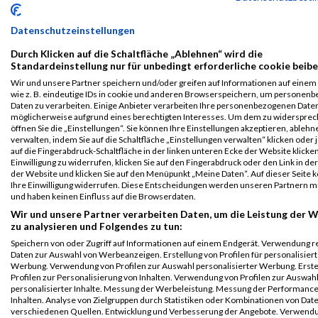
B2Run Köln
8069
-
-
0000
GER
ERGO
00:30:
Larissa
Johanns
B2Run Köln
Datenschutzeinstellungen
B2Run Köln
8069
-
-
0000
GER
ERGO
00:30:
Durch Klicken auf die Schaltfläche „Ablehnen“ wird die
Larissa
Johanns
Einzelwertung
Standardeinstellung nur für unbedingt erforderliche cookie beibe
weiblich
Wir und unsere Partner speichern und/oder greifen auf Informationen auf einem 
wie z. B. eindeutige IDs in cookie und anderen Browserspeichern, um personen
B2Run Köln
8069
-
-
0000
GER
ERGO
00:30:
Daten zu verarbeiten. Einige Anbieter verarbeiten Ihre personenbezogenen Date
Larissa
Johanns
Teamwertung
möglicherweise aufgrund eines berechtigten Interesses. Um dem zu widersprec
mixed
öffnen Sie die „Einstellungen“. Sie können Ihre Einstellungen akzeptieren, ableh
verwalten, indem Sie auf die Schaltfläche „Einstellungen verwalten“ klicken oder 
B2Run Köln
8069
-
-
0000
GER
ERGO
00:30:
auf die Fingerabdruck-Schaltfläche in der linken unteren Ecke der Website klicke
Larissa
Johanns
Teamwertung
Einwilligung zu widerrufen, klicken Sie auf den Fingerabdruck oder den Link in de
der Website und klicken Sie auf den Menüpunkt „Meine Daten“. Auf dieser Seite 
weiblich
Ihre Einwilligung widerrufen. Diese Entscheidungen werden unseren Partnern mi
und haben keinen Einfluss auf die Browserdaten.
Legende:
Wir und unsere Partner verarbeiten Daten, um die Leistung der 
GPos = Geschlechter Position, KPos = Kategorie Position, TPos =
zu analysieren und Folgendes zu tun:
Team Position, DNS = Did not start, DNF = Did not finish, DQ =
Speichern von oder Zugriff auf Informationen auf einem Endgerät. Verwendung r
Disqualifiziert
Daten zur Auswahl von Werbeanzeigen. Erstellung von Profilen für personalisier
Werbung. Verwendung von Profilen zur Auswahl personalisierter Werbung. Erste
Profilen zur Personalisierung von Inhalten. Verwendung von Profilen zur Auswah
personalisierter Inhalte. Messung der Werbeleistung. Messung der Performanc
Inhalten. Analyse von Zielgruppen durch Statistiken oder Kombinationen von Dat
verschiedenen Quellen. Entwicklung und Verbesserung der Angebote. Verwend