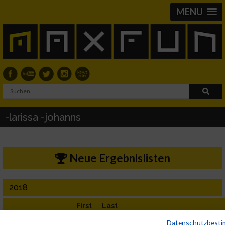
MENU
-larissa -johanns
Neue Ergebnislisten
2018
First
Last
Veranstaltung
Stnr
Name
Name
Jahr
Nation
Verein
Net
Datenschutzbest