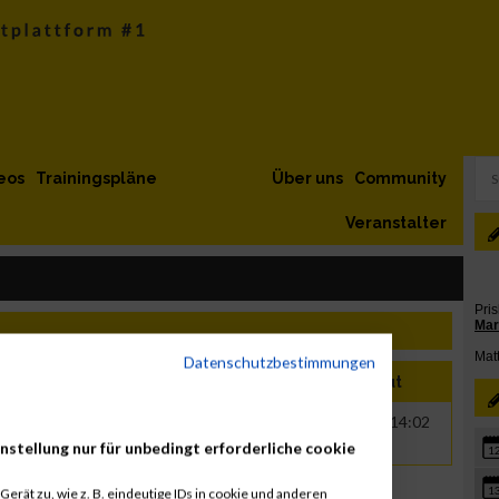
eos
Trainingspläne
Über uns
Community
Veranstalter
Datenschutzbestimmungen
Name
Jahr
Nation
Verein
Net
Brut
1982
FRA
03:44:02
05:14:02
nstellung nur für unbedingt erforderliche cookie
1
1
erät zu, wie z. B. eindeutige IDs in cookie und anderen