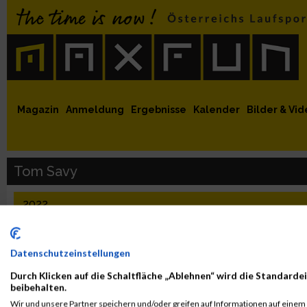
 auf Facebook
MaxFun auf Youtube
MaxFun auf Twitter
MaxFun auf Instagram
MaxFun Newsletter abonnieren
Magazin
Anmeldung
Ergebnisse
Kalender
Bilder & Vid
Tom Savy
2022
Veranstaltung
Stnr
First Name
Last 
Datenschutzeinstellungen
Spartan VALMOREL 2022
60265
Tom
SAVY
SUPER - OPEN HEAT
Durch Klicken auf die Schaltfläche „Ablehnen“ wird die Standardei
beibehalten.
Wir und unsere Partner speichern und/oder greifen auf Informationen auf einem G