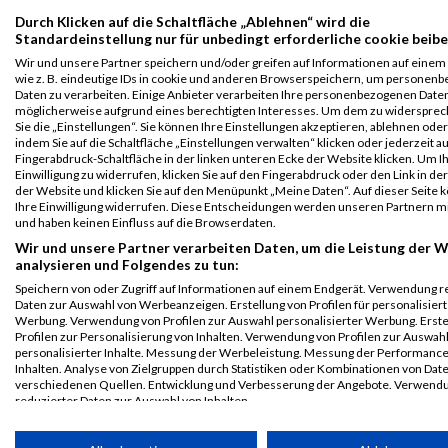
2020
Durch Klicken auf die Schaltfläche „Ablehnen“ wird die
Standardeinstellung nur für unbedingt erforderliche cookie beibe
First
Last
Wir und unsere Partner speichern und/oder greifen auf Informationen auf einem 
Veranstaltung
Stnr
Name
Name
Jahr
Nation
Verein
Net
wie z. B. eindeutige IDs in cookie und anderen Browserspeichern, um personen
Daten zu verarbeiten. Einige Anbieter verarbeiten Ihre personenbezogenen Date
LEW Kuhsee
98
Sebastian
Heupel
1973
GER
01:12
möglicherweise aufgrund eines berechtigten Interesses. Um dem zu widersprec
Duathlon
Sie die „Einstellungen“. Sie können Ihre Einstellungen akzeptieren, ablehnen ode
indem Sie auf die Schaltfläche „Einstellungen verwalten“ klicken oder jederzeit au
Einzel
Fingerabdruck-Schaltfläche in der linken unteren Ecke der Website klicken. Um I
Einwilligung zu widerrufen, klicken Sie auf den Fingerabdruck oder den Link in de
Legende:
der Website und klicken Sie auf den Menüpunkt „Meine Daten“. Auf dieser Seite 
GPos = Geschlechter Position, KPos = Kategorie Position, TPos =
Ihre Einwilligung widerrufen. Diese Entscheidungen werden unseren Partnern mi
und haben keinen Einfluss auf die Browserdaten.
Team Position, DNS = Did not start, DNF = Did not finish, DQ =
Disqualifiziert
Wir und unsere Partner verarbeiten Daten, um die Leistung der W
analysieren und Folgendes zu tun:
Speichern von oder Zugriff auf Informationen auf einem Endgerät. Verwendung r
Daten zur Auswahl von Werbeanzeigen. Erstellung von Profilen für personalisier
Werbung. Verwendung von Profilen zur Auswahl personalisierter Werbung. Erste
Profilen zur Personalisierung von Inhalten. Verwendung von Profilen zur Auswah
personalisierter Inhalte. Messung der Werbeleistung. Messung der Performanc
Inhalten. Analyse von Zielgruppen durch Statistiken oder Kombinationen von Dat
verschiedenen Quellen. Entwicklung und Verbesserung der Angebote. Verwend
reduzierter Daten zur Auswahl von Inhalten.
Daten können außerhalb der Europäischen Union weitergegeben und in die USA 
werden.