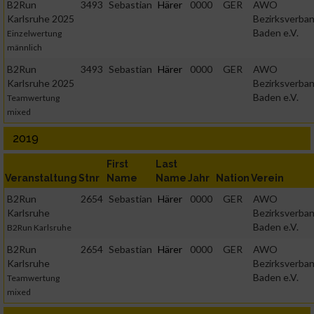
B2Run
3493
Sebastian
Härer
0000
GER
AWO
Karlsruhe 2025
Bezirksverba
Baden e.V.
Einzelwertung
männlich
B2Run
3493
Sebastian
Härer
0000
GER
AWO
Karlsruhe 2025
Bezirksverba
Baden e.V.
Teamwertung
mixed
2019
First
Last
Veranstaltung
Stnr
Name
Name
Jahr
Nation
Verein
B2Run
2654
Sebastian
Härer
0000
GER
AWO
Karlsruhe
Bezirksverba
Baden e.V.
B2Run Karlsruhe
B2Run
2654
Sebastian
Härer
0000
GER
AWO
Karlsruhe
Bezirksverba
Baden e.V.
Teamwertung
mixed