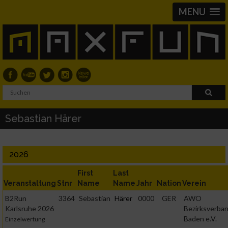
MENU
Sebastian Härer
2026
First
Last
Veranstaltung
Stnr
Name
Name
Jahr
Nation
Verein
B2Run
3364
Sebastian
Härer
0000
GER
AWO
Karlsruhe 2026
Bezirksverba
Baden e.V.
Einzelwertung