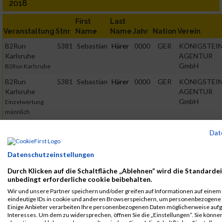
2018
First
Last
Veranstaltung
Stnr
Name
Name
Jahr
Nation
Verein
B2Run
5381
Sebastian
Härer
0000
GER
KÖNIGSTEI
Karlsruhe
AGENTUR
GmbH
B2Run Karlsruhe
B2Run
5381
Sebastian
Härer
0000
GER
KÖNIGSTEI
Karlsruhe
AGENTUR
GmbH
Einzelwertung
männlich
B2Run
5381
Sebastian
Härer
0000
GER
KÖNIGSTEI
Dat
Karlsruhe
AGENTUR
GmbH
Teamwertung
Datenschutzeinstellungen
männlich
Durch Klicken auf die Schaltfläche „Ablehnen“ wird die Standardei
B2Run
5381
Sebastian
Härer
0000
GER
KÖNIGSTEI
unbedingt erforderliche cookie beibehalten.
Karlsruhe
AGENTUR
Wir und unsere Partner speichern und/oder greifen auf Informationen auf einem G
GmbH
Teamwertung
eindeutige IDs in cookie und anderen Browserspeichern, um personenbezogene 
mixed
Einige Anbieter verarbeiten Ihre personenbezogenen Daten möglicherweise aufg
Interesses. Um dem zu widersprechen, öffnen Sie die „Einstellungen“. Sie können
2017