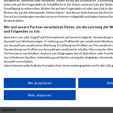
akzeptieren, ablehnen oder verwalten, indem Sie auf die Schaltfläche „Einstellun
jederzeit auf die Fingerabdruck-Schaltfläche in der linken unteren Ecke der Webs
Einwilligung zu widerrufen, klicken Sie auf den Fingerabdruck oder den Link in d
First
Last
klicken Sie auf den Menüpunkt „Meine Daten“. Auf dieser Seite können Sie Ihre Ei
Veranstaltung
Stnr
Name
Name
Jahr
Nation
Verein
Diese Entscheidungen werden unseren Partnern mitgeteilt und haben keinen Einf
Browserdaten.
B2Run
5161
Sebastian
Härer
0000
GER
KÖNIGSTEI
Karlsruhe
AGENTUR
Wir und unsere Partner verarbeiten Daten, um die Leistung der W
und Folgendes zu tun:
GmbH
B2Run Karlsruhe
Speichern von oder Zugriff auf Informationen auf einem Endgerät. Verwendung r
B2Run
5161
Sebastian
Härer
0000
GER
KÖNIGSTEI
Auswahl von Werbeanzeigen. Erstellung von Profilen für personalisierte Werbun
Karlsruhe
AGENTUR
zur Auswahl personalisierter Werbung. Erstellung von Profilen zur Personalisieru
Verwendung von Profilen zur Auswahl personalisierter Inhalte. Messung der We
GmbH
Einzelwertung
Performance von Inhalten. Analyse von Zielgruppen durch Statistiken oder Komb
männlich
verschiedenen Quellen. Entwicklung und Verbesserung der Angebote. Verwendu
Auswahl von Inhalten.
B2Run
5161
Sebastian
Härer
0000
GER
KÖNIGSTEI
Daten können außerhalb der Europäischen Union weitergegeben und in die USA 
Karlsruhe
AGENTUR
Ihre Einwilligung und die cookie Richtlinie gelten ausschließlich für diese Website
GmbH
Teamwertung
männlich
Partnerliste anzeigen (1 IAB-Anbieter)
Alle akzeptieren
Abl
B2Run
5161
Sebastian
Härer
0000
GER
KÖNIGSTEI
Wir nutzen Ihre Daten für folgende Zwecke:
Karlsruhe
AGENTUR
Nein, anpassen
IAB-Verarbeitungszwecke:
GmbH
Teamwertung
mixed
Speichern von oder Zugriff auf Informationen auf einem Endge
Legende: