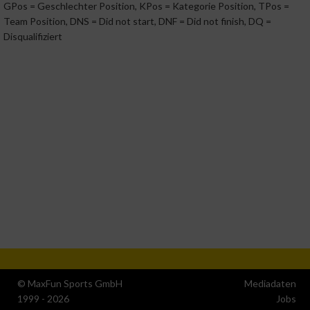
GPos = Geschlechter Position, KPos = Kategorie Position, TPos =
Team Position, DNS = Did not start, DNF = Did not finish, DQ =
Verwendung reduzierter Daten zur Auswahl von Werbeanzeige
Disqualifiziert
Erstellung von Profilen für personalisierte Werbung
Verwendung von Profilen zur Auswahl personalisierter Werbun
Erstellung von Profilen zur Personalisierung von Inhalten
Verwendung von Profilen zur Auswahl personalisierter Inhalte
Messung der Werbeleistung
Messung der Performance von Inhalten
© MaxFun Sports GmbH
Mediadaten
1999 - 2026
Jobs