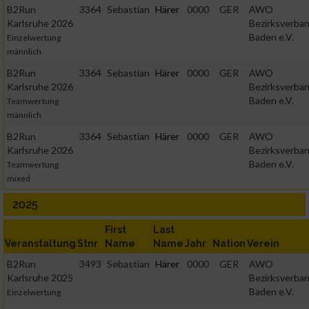
B2Run
3364
Sebastian
Härer
0000
GER
AWO
Karlsruhe 2026
Bezirksverba
Baden e.V.
Einzelwertung
männlich
B2Run
3364
Sebastian
Härer
0000
GER
AWO
Karlsruhe 2026
Bezirksverba
Baden e.V.
Teamwertung
männlich
B2Run
3364
Sebastian
Härer
0000
GER
AWO
Karlsruhe 2026
Bezirksverba
Baden e.V.
Teamwertung
mixed
2025
First
Last
Veranstaltung
Stnr
Name
Name
Jahr
Nation
Verein
B2Run
3493
Sebastian
Härer
0000
GER
AWO
Karlsruhe 2025
Bezirksverba
Baden e.V.
Einzelwertung