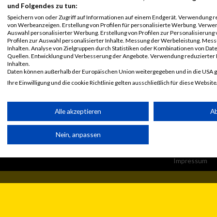
und Folgendes zu tun:
Speichern von oder Zugriff auf Informationen auf einem Endgerät. Verwendung r
von Werbeanzeigen. Erstellung von Profilen für personalisierte Werbung. Verwe
Auswahl personalisierter Werbung. Erstellung von Profilen zur Personalisierung
Profilen zur Auswahl personalisierter Inhalte. Messung der Werbeleistung. Me
Inhalten. Analyse von Zielgruppen durch Statistiken oder Kombinationen von Da
Quellen. Entwicklung und Verbesserung der Angebote. Verwendung reduzierter 
Inhalten.
Daten können außerhalb der Europäischen Union weitergegeben und in die USA 
Ihre Einwilligung und die cookie Richtlinie gelten ausschließlich für diese Website
Partnerliste anzeigen (1 IAB-Anbieter)
Alle akzeptieren
A
Wir nutzen Ihre Daten für folgende Zwecke:
© MaxFun Sports GmbH
Mediadaten
IAB-Verarbeitungszwecke:
Nein, anpassen
1999 - 2026
Jobs
Speichern von oder Zugriff auf Informationen auf einem Endge
Kontakt
Impressum
Verwendung reduzierter Daten zur Auswahl von Werbeanzeige
Erstellung von Profilen für personalisierte Werbung