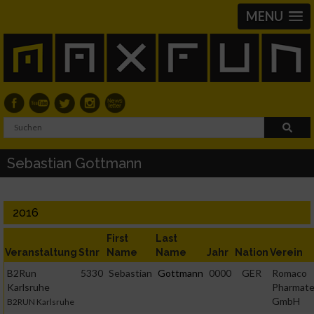
MENU
Sebastian Gottmann
2016
First
Last
Veranstaltung
Stnr
Name
Name
Jahr
Nation
Verein
B2Run
5330
Sebastian
Gottmann
0000
GER
Romaco
Karlsruhe
Pharmate
GmbH
B2RUN Karlsruhe