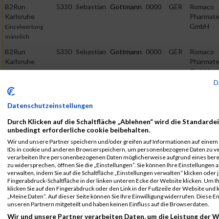
B2Run
5330
Sebastian
Gottmann
0000
GER
Romaco
Karlsruhe
Pharmate
GmbH
Einzelwertung
männlich
B2Run
5330
Sebastian
Gottmann
0000
GER
Romaco
Karlsruhe
Pharmate
GmbH
Teamwertung
männlich
D
B2Run
5330
Sebastian
Gottmann
0000
GER
Romaco
Datenschutzeinstellungen
Karlsruhe
Pharmate
GmbH
Teamwertung
Durch Klicken auf die Schaltfläche „Ablehnen“ wird die Standardei
mixed
unbedingt erforderliche cookie beibehalten.
Legende:
Wir und unsere Partner speichern und/oder greifen auf Informationen auf einem G
IDs in cookie und anderen Browserspeichern, um personenbezogene Daten zu ver
GPos = Geschlechter Position, KPos = Kategorie Position, TPos =
verarbeiten Ihre personenbezogenen Daten möglicherweise aufgrund eines ber
Team Position, DNS = Did not start, DNF = Did not finish, DQ =
zu widersprechen, öffnen Sie die „Einstellungen“. Sie können Ihre Einstellungen 
verwalten, indem Sie auf die Schaltfläche „Einstellungen verwalten“ klicken oder j
Disqualifiziert
Fingerabdruck-Schaltfläche in der linken unteren Ecke der Website klicken. Um Ih
klicken Sie auf den Fingerabdruck oder den Link in der Fußzeile der Website und
„Meine Daten“. Auf dieser Seite können Sie Ihre Einwilligung widerrufen. Diese
unseren Partnern mitgeteilt und haben keinen Einfluss auf die Browserdaten.
Wir und unsere Partner verarbeiten Daten, um die Leistung der W