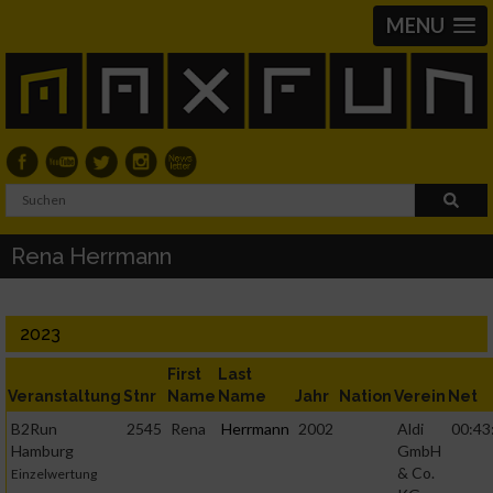
MENU
Rena Herrmann
2023
First
Last
Veranstaltung
Stnr
Name
Name
Jahr
Nation
Verein
Net
B2Run
2545
Rena
Herrmann
2002
Aldi
00:43
Hamburg
GmbH
& Co.
Einzelwertung