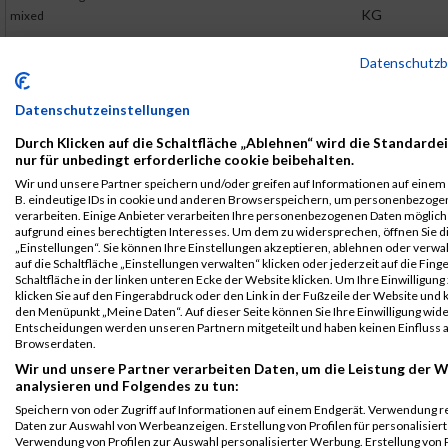
KG
mixed
B2Run
1327
Rena
Herrmann
0000
GER
Aldi
00:44
Datenschutz
Hamburg
GmbH
& Co.
Teamwertung
KG
weiblich
Datenschutzeinstellungen
Durch Klicken auf die Schaltfläche „Ablehnen“ wird die Standarde
2019
nur für unbedingt erforderliche cookie beibehalten.
First
Last
Wir und unsere Partner speichern und/oder greifen auf Informationen auf einem G
B. eindeutige IDs in cookie und anderen Browserspeichern, um personenbezoge
Veranstaltung
Stnr
Name
Name
Jahr
Nation
Verein
Net
verarbeiten. Einige Anbieter verarbeiten Ihre personenbezogenen Daten möglic
B2RUN
44
Rena
Herrmann
0000
GER
Aldi
00:35:
aufgrund eines berechtigten Interesses. Um dem zu widersprechen, öffnen Sie d
„Einstellungen“. Sie können Ihre Einstellungen akzeptieren, ablehnen oder verwa
Hamburg
GmbH
auf die Schaltfläche „Einstellungen verwalten“ klicken oder jederzeit auf die Fin
& Co.
B2Run Hamburg
Schaltfläche in der linken unteren Ecke der Website klicken. Um Ihre Einwilligung
KG
klicken Sie auf den Fingerabdruck oder den Link in der Fußzeile der Website und k
den Menüpunkt „Meine Daten“. Auf dieser Seite können Sie Ihre Einwilligung wid
B2RUN
44
Rena
Herrmann
0000
GER
Aldi
00:35:
Entscheidungen werden unseren Partnern mitgeteilt und haben keinen Einfluss a
Hamburg
GmbH
Browserdaten.
& Co.
Einzelwertung
Wir und unsere Partner verarbeiten Daten, um die Leistung der W
KG
weiblich
analysieren und Folgendes zu tun:
Speichern von oder Zugriff auf Informationen auf einem Endgerät. Verwendung r
B2RUN
44
Rena
Herrmann
0000
GER
Aldi
00:35:
Daten zur Auswahl von Werbeanzeigen. Erstellung von Profilen für personalisier
Hamburg
GmbH
Verwendung von Profilen zur Auswahl personalisierter Werbung. Erstellung von P