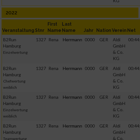
KG
2022
First
Last
Veranstaltung
Stnr
Name
Name
Jahr
Nation
Verein
Net
B2Run
1327
Rena
Herrmann
0000
GER
Aldi
00:44
Hamburg
GmbH
& Co.
Einzelwertung
KG
B2Run
1327
Rena
Herrmann
0000
GER
Aldi
00:44
Hamburg
GmbH
& Co.
Chefwertung
KG
weiblich
B2Run
1327
Rena
Herrmann
0000
GER
Aldi
00:44
Hamburg
GmbH
& Co.
Einzelwertung
KG
weiblich
B2Run
1327
Rena
Herrmann
0000
GER
Aldi
00:44
Hamburg
GmbH
& Co.
Teamwertung