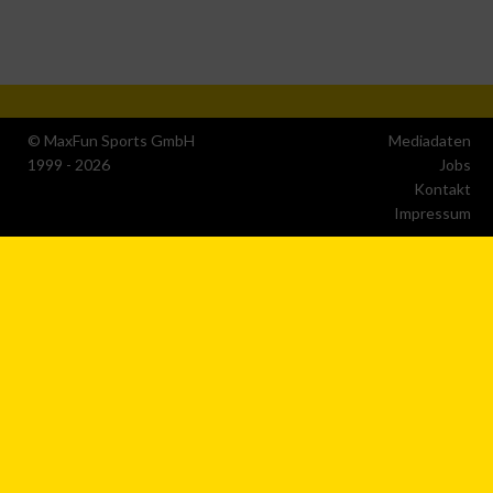
Erstellung von Profilen zur Personalisierung von Inhalten
Verwendung von Profilen zur Auswahl personalisierter
Inhalte
© MaxFun Sports GmbH
Mediadaten
1999 - 2026
Jobs
Kontakt
Messung der Werbeleistung
Impressum
Messung der Performance von Inhalten
Analyse von Zielgruppen durch Statistiken oder
Kombinationen von Daten aus verschiedenen Quellen
Entwicklung und Verbesserung der Angebote
Verwendung reduzierter Daten zur Auswahl von Inhalten