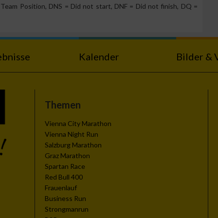
Team Position, DNS = Did not start, DNF = Did not finish, DQ =
g
ebnisse
Kalender
Bilder & 
Themen
Vienna City Marathon
Vienna Night Run
Salzburg Marathon
Graz Marathon
Spartan Race
n von Daten aus
Red Bull 400
Frauenlauf
Business Run
Strongmanrun