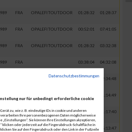
989
FRA
OPALEFITOUTDOOR
01:28:32
01:28:37
989
FRA
OPALEFITOUTDOOR
00:52:01
07:41:05
989
FRA
OPALEFITOUTDOOR
01:28:32
03:32:38
989
FRA
03:38:04
04:32:08
Datenschutzbestimmungen
989
FRA
02:34:42
02:34:48
989
FRA
00:48:14
01:14:49
nstellung nur für unbedingt erforderliche cookie
erät zu, wie z. B. eindeutige IDs in cookie und anderen
989
FRA
01:17:32
01:17:40
r verarbeiten Ihre personenbezogenen Daten möglicherweise
 „Einstellungen“. Sie können Ihre Einstellungen akzeptieren,
 klicken oder jederzeit auf die Fingerabdruck-Schaltfläche in
980
FRA
00:48:14
05:13:47
klicken Sie auf den Fingerabdruck oder den Link in der Fußzeile