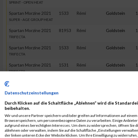
SPRINT - OPEN HEAT
Spartan Morzine 2021
1533
Rémi
Goldstein
1
SUPER - AGE GROUP HEAT
Spartan Morzine 2021
81953
Rémi
Goldstein
1
TRIFECTA
Spartan Morzine 2021
1533
Rémi
Goldstein
1
TRIFECTA
Spartan Morzine 2021
1531
Rémi
Goldstein
1
TRIFECTA
Spartan ST RAPHAEL
8954
Rémi
Goldstein
1
BEAST - AGE GROUP HEAT
Datenschutzeinstellungen
Spartan ST RAPHAEL
61365
Rémi
Goldstein
1
Durch Klicken auf die Schaltfläche „Ablehnen“ wird die Standardei
SPRINT - OPEN HEAT
beibehalten.
Wir und unsere Partner speichern und/oder greifen auf Informationen auf einem G
Spartan ST RAPHAEL
8955
Rémi
Goldstein
1
Browserspeichern, um personenbezogene Daten zu verarbeiten. Einige Anbiete
SUPER - AGE GROUP HEAT
aufgrund eines berechtigten Interesses. Um dem zu widersprechen, öffnen Sie die
ablehnen oder verwalten, indem Sie auf die Schaltfläche „Einstellungen verwalten“
Spartan ST RAPHAEL
61365
Rémi
Goldstein
1
der linken unteren Ecke der Website klicken. Um Ihre Einwilligung zu widerrufen, 