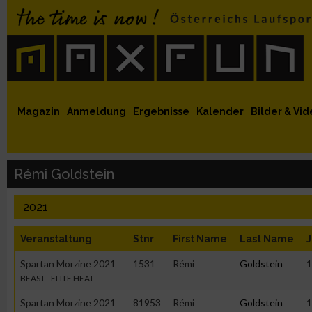
 auf Facebook
MaxFun auf Youtube
MaxFun auf Twitter
MaxFun auf Instagram
MaxFun Newsletter abonnieren
Magazin
Anmeldung
Ergebnisse
Kalender
Bilder & Vid
Rémi Goldstein
2021
Veranstaltung
Stnr
First Name
Last Name
J
Spartan Morzine 2021
1531
Rémi
Goldstein
1
BEAST - ELITE HEAT
Spartan Morzine 2021
81953
Rémi
Goldstein
1