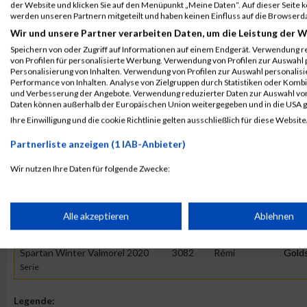
der Website und klicken Sie auf den Menüpunkt „Meine Daten“. Auf dieser Seite 
TRIFECTA
werden unseren Partnern mitgeteilt und haben keinen Einfluss auf die Browserd
Spartan ST RAPHAEL
8955
Rémi
Goldstein
1
Wir und unsere Partner verarbeiten Daten, um die Leistung der W
TRIFECTA
Speichern von oder Zugriff auf Informationen auf einem Endgerät. Verwendung r
von Profilen für personalisierte Werbung. Verwendung von Profilen zur Auswahl p
Spartan ST RAPHAEL
8954
Rémi
Goldstein
1
Personalisierung von Inhalten. Verwendung von Profilen zur Auswahl personalis
Performance von Inhalten. Analyse von Zielgruppen durch Statistiken oder Komb
TRIFECTA
und Verbesserung der Angebote. Verwendung reduzierter Daten zur Auswahl von
Daten können außerhalb der Europäischen Union weitergegeben und in die USA 
2020
Ihre Einwilligung und die cookie Richtlinie gelten ausschließlich für diese Website
Partnerliste anzeigen (1 IAB-Anbieter)
Veranstaltung
Stnr
First Name
Las
Wir nutzen Ihre Daten für folgende Zwecke:
Spartan Winter Valmorel 2020
12944
Rémi
Gold
IAB-Verarbeitungszwecke:
SPRINT - AGE GROUP HEAT
Speichern von oder Zugriff auf Informationen auf einem Endge
Spartan Winter Valmorel 2020
3082
Rémi
Gold
Alle akzeptieren
Ablehnen
SUPER - AGE GROUP HEAT
Spartan Winter Valmorel 2020
3082
Rémi
Gold
Verwendung reduzierter Daten zur Auswahl von Werbeanzeige
Serie
Erstellung von Profilen für personalisierte Werbung
Legende: