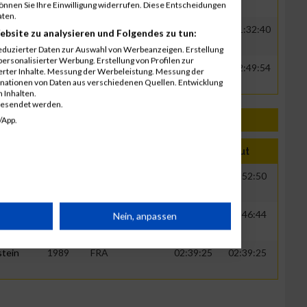
können Sie Ihre Einwilligung widerrufen. Diese Entscheidungen
aten.
980
FRA
01:17:32
01:32:40
ebsite zu analysieren und Folgendes zu tun:
eduzierter Daten zur Auswahl von Werbeanzeigen. Erstellung
ersonalisierter Werbung. Erstellung von Profilen zur
980
FRA
02:34:42
02:49:54
ierter Inhalte. Messung der Werbeleistung. Messung der
inationen von Daten aus verschiedenen Quellen. Entwicklung
 Inhalten.
gesendet werden.
/App.
t Name
Jahr
Nation
Verein
Net
Brut
stein
1989
FRA
00:52:48
00:52:50
rät
stein
1989
FRA
01:46:37
01:46:44
Nein, anpassen
stein
1989
FRA
02:39:25
02:39:25
n