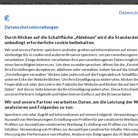
B2Run Freiburg
579
Réka
Schaller
0000
GER
+++
0
EXTRAPLATT
Einzelwertung
Datensch
+++
weiblich
B2Run Freiburg
579
Réka
Schaller
0000
GER
+++
0
Datenschutzeinstellungen
EXTRAPLATT
Teamwertung
Durch Klicken auf die Schaltfläche „Ablehnen“ wird die Standardei
+++
mixed
unbedingt erforderliche cookie beibehalten.
B2Run Freiburg
579
Réka
Schaller
0000
GER
+++
0
Wir und unsere Partner speichern und/oder greifen auf Informationen auf einem G
EXTRAPLATT
eindeutige IDs in cookie und anderen Browserspeichern, um personenbezogene
Teamwertung
verarbeiten. Einige Anbieter verarbeiten Ihre personenbezogenen Daten möglic
+++
weiblich
eines berechtigten Interesses. Um dem zu widersprechen, öffnen Sie die „Einste
Ihre Einstellungen akzeptieren, ablehnen oder verwalten, indem Sie auf die Schal
Legende:
„Einstellungen verwalten“ klicken oder jederzeit auf die Fingerabdruck-Schaltfläc
GPos = Geschlechter Position, KPos = Kategorie Position, TPos =
unteren Ecke der Website klicken. Um Ihre Einwilligung zu widerrufen, klicken Si
Team Position, DNS = Did not start, DNF = Did not finish, DQ =
Fingerabdruck oder den Link in der Fußzeile der Website und klicken Sie auf de
Daten“. Auf dieser Seite können Sie Ihre Einwilligung widerrufen. Diese Entsch
Disqualifiziert
unseren Partnern mitgeteilt und haben keinen Einfluss auf die Browserdaten.
Wir und unsere Partner verarbeiten Daten, um die Leistung der W
analysieren und Folgendes zu tun:
Speichern von oder Zugriff auf Informationen auf einem Endgerät. Verwendung r
Auswahl von Werbeanzeigen. Erstellung von Profilen für personalisierte Werbu
Profilen zur Auswahl personalisierter Werbung. Erstellung von Profilen zur Pers
Inhalten. Verwendung von Profilen zur Auswahl personalisierter Inhalte. Messun
Messung der Performance von Inhalten. Analyse von Zielgruppen durch Statistik