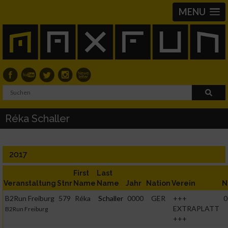
MENU
Réka Schaller
2017
First
Last
Veranstaltung
Stnr
Name
Name
Jahr
Nation
Verein
N
B2Run Freiburg
579
Réka
Schaller
0000
GER
+++
0
EXTRAPLATT
B2Run Freiburg
+++