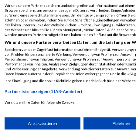
B2Run Nürnberg
5481
Martin
Schönlein
0000
GER
Wir und unsere Partner speichern und/oder greifen auf Informationen auf einem G
Einzelwertung
Browserspeichern, um personenbezogene Daten zu verarbeiten. Einige Anbiete
männlich
aufgrund eines berechtigten Interesses. Um dem zu widersprechen, öffnen Sie die
ablehnen oder verwalten, indem Sie auf die Schaltfläche „Einstellungen verwalten“
der linken unteren Ecke der Website klicken. Um Ihre Einwilligung zu widerrufen, 
B2Run Nürnberg
5481
Martin
Schönlein
0000
GER
der Website und klicken Sie auf den Menüpunkt „Meine Daten“. Auf dieser Seite 
Teamwertung
werden unseren Partnern mitgeteilt und haben keinen Einfluss auf die Browserd
mixed
Wir und unsere Partner verarbeiten Daten, um die Leistung der W
Speichern von oder Zugriff auf Informationen auf einem Endgerät. Verwendung r
Legende:
von Profilen für personalisierte Werbung. Verwendung von Profilen zur Auswahl p
GPos = Geschlechter Position, KPos = Kategorie Position, TPos = 
Personalisierung von Inhalten. Verwendung von Profilen zur Auswahl personalis
Performance von Inhalten. Analyse von Zielgruppen durch Statistiken oder Komb
Disqualifiziert
und Verbesserung der Angebote. Verwendung reduzierter Daten zur Auswahl von
Daten können außerhalb der Europäischen Union weitergegeben und in die USA 
Ihre Einwilligung und die cookie Richtlinie gelten ausschließlich für diese Website
Laufsport
Anmeldung
Erg
Partnerliste anzeigen (1 IAB-Anbieter)
Wir nutzen Ihre Daten für folgende Zwecke:
IAB-Verarbeitungszwecke:
Speichern von oder Zugriff auf Informationen auf einem Endge
Alle akzeptieren
Ablehnen