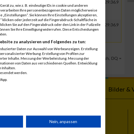
EOS SAF
00:37:38.6
01:29:36.9
erät zu, wie z. B. eindeutige IDs in cookie und anderen
Forderungsmanagement GmbH
r verarbeiten Ihre personenbezogenen Daten möglicherweise
 „Einstellungen“. Sie können Ihre Einstellungen akzeptieren,
 klicken oder jederzeit auf die Fingerabdruck-Schaltfläche in
klicken Sie auf den Fingerabdruck oder den Link in der Fußzeile
EOS SAF
00:37:38.6
01:29:36.9
können Sie Ihre Einwilligung widerrufen. Diese Entscheidungen
Forderungsmanagement GmbH
aten.
ebsite zu analysieren und Folgendes zu tun:
eduzierter Daten zur Auswahl von Werbeanzeigen. Erstellung
ersonalisierter Werbung. Erstellung von Profilen zur
Team Position, DNS = Did not start, DNF = Did not finish, DQ =
ierter Inhalte. Messung der Werbeleistung. Messung der
inationen von Daten aus verschiedenen Quellen. Entwicklung
 Inhalten.
gesendet werden.
/App.
ebnisse
Kalender
Bilder & 
Themen
rät
Nein, anpassen
Vienna City Marathon