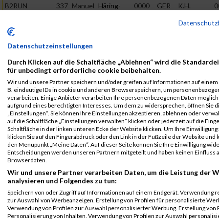
B2RUN
337
Manuel
Häring-
0000
GER
K.H.
0
Dortmund
Werbelow
Brinkmann
Datenschutz
GmbH &
B2Run Dortmund
Co. KG
Datenschutzeinstellungen
B2RUN
337
Manuel
Häring-
0000
GER
K.H.
0
Dortmund
Werbelow
Brinkmann
Durch Klicken auf die Schaltfläche „Ablehnen“ wird die Standarde
GmbH &
für unbedingt erforderliche cookie beibehalten.
Einzelwertung
Co. KG
männlich
Wir und unsere Partner speichern und/oder greifen auf Informationen auf einem G
B. eindeutige IDs in cookie und anderen Browserspeichern, um personenbezoge
B2RUN
337
Manuel
Häring-
0000
GER
K.H.
0
verarbeiten. Einige Anbieter verarbeiten Ihre personenbezogenen Daten möglic
Dortmund
Werbelow
Brinkmann
aufgrund eines berechtigten Interesses. Um dem zu widersprechen, öffnen Sie d
„Einstellungen“. Sie können Ihre Einstellungen akzeptieren, ablehnen oder verwa
GmbH &
Teamwertung
auf die Schaltfläche „Einstellungen verwalten“ klicken oder jederzeit auf die Fin
Co. KG
mixed
Schaltfläche in der linken unteren Ecke der Website klicken. Um Ihre Einwilligung
klicken Sie auf den Fingerabdruck oder den Link in der Fußzeile der Website und k
Legende:
den Menüpunkt „Meine Daten“. Auf dieser Seite können Sie Ihre Einwilligung wid
GPos = Geschlechter Position, KPos = Kategorie Position, TPos =
Entscheidungen werden unseren Partnern mitgeteilt und haben keinen Einfluss a
Browserdaten.
Team Position, DNS = Did not start, DNF = Did not finish, DQ =
Wir und unsere Partner verarbeiten Daten, um die Leistung der W
Disqualifiziert
analysieren und Folgendes zu tun:
Speichern von oder Zugriff auf Informationen auf einem Endgerät. Verwendung r
zur Auswahl von Werbeanzeigen. Erstellung von Profilen für personalisierte Wer
Verwendung von Profilen zur Auswahl personalisierter Werbung. Erstellung von P
Personalisierung von Inhalten. Verwendung von Profilen zur Auswahl personalisie