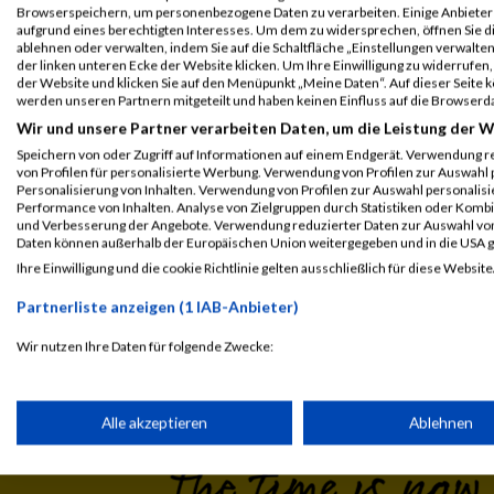
Bezirkswertung
Browserspeichern, um personenbezogene Daten zu verarbeiten. Einige Anbiete
aufgrund eines berechtigten Interesses. Um dem zu widersprechen, öffnen Sie die
Wienathlon
10061
Magdalena
Schröer
ablehnen oder verwalten, indem Sie auf die Schaltfläche „Einstellungen verwalten“
der linken unteren Ecke der Website klicken. Um Ihre Einwilligung zu widerrufen, 
Business
der Website und klicken Sie auf den Menüpunkt „Meine Daten“. Auf dieser Seite 
werden unseren Partnern mitgeteilt und haben keinen Einfluss auf die Browserd
Legende:
Wir und unsere Partner verarbeiten Daten, um die Leistung der W
GPos = Geschlechter Position, KPos = Kategorie Position, TPos = 
Speichern von oder Zugriff auf Informationen auf einem Endgerät. Verwendung r
von Profilen für personalisierte Werbung. Verwendung von Profilen zur Auswahl p
Disqualifiziert
Personalisierung von Inhalten. Verwendung von Profilen zur Auswahl personalis
Performance von Inhalten. Analyse von Zielgruppen durch Statistiken oder Komb
und Verbesserung der Angebote. Verwendung reduzierter Daten zur Auswahl von
Daten können außerhalb der Europäischen Union weitergegeben und in die USA 
Ihre Einwilligung und die cookie Richtlinie gelten ausschließlich für diese Website
Laufsport
Anmeldung
Erg
Partnerliste anzeigen (1 IAB-Anbieter)
Wir nutzen Ihre Daten für folgende Zwecke:
IAB-Verarbeitungszwecke:
Speichern von oder Zugriff auf Informationen auf einem Endge
Alle akzeptieren
Ablehnen
Verwendung reduzierter Daten zur Auswahl von Werbeanzeige