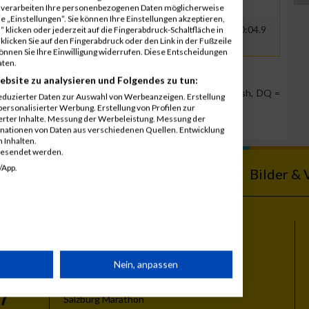
r verarbeiten Ihre personenbezogenen Daten möglicherweise
 „Einstellungen“. Sie können Ihre Einstellungen akzeptieren,
1986
AUT
00:39:59.4
00:40:04.9
 klicken oder jederzeit auf die Fingerabdruck-Schaltfläche in
klicken Sie auf den Fingerabdruck oder den Link in der Fußzeile
können Sie Ihre Einwilligung widerrufen. Diese Entscheidungen
aten.
ebsite zu analysieren und Folgendes zu tun:
Team Position, DNS = Did not start, DNF = Did not finish, DQ =
eduzierter Daten zur Auswahl von Werbeanzeigen. Erstellung
ersonalisierter Werbung. Erstellung von Profilen zur
ierter Inhalte. Messung der Werbeleistung. Messung der
inationen von Daten aus verschiedenen Quellen. Entwicklung
 Inhalten.
gesendet werden.
/App.
ebnisse
Kalender
Bilder & 
Themen
rät
Nein, anpassen
Vienna City Marathon
Vienna Night Run
Salzburg Marathon
n