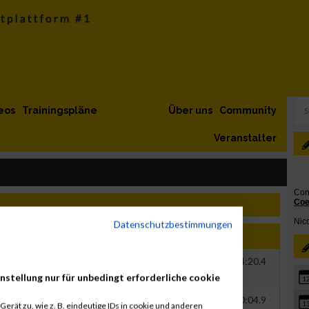
eos
Trainingspläne
Über uns
Community
Veranstalter
Datenschutzbestimmungen
Jahr
Nation
Verein
Net
Brut
1986
AUT
TEAM FLASH
00:33:55.6
01:34:20.4
nstellung nur für unbedingt erforderliche cookie
1
1986
AUT
00:39:59.4
00:40:04.9
1
erät zu, wie z. B. eindeutige IDs in cookie und anderen