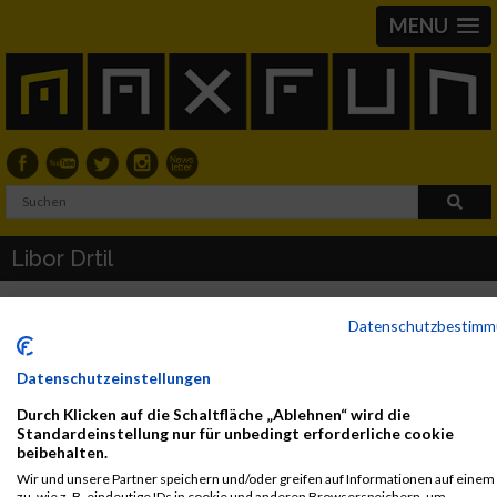
MENU
Libor Drtil
Datenschutzbestim
2021
First
Last
Datenschutzeinstellungen
Veranstaltung
Stnr
Name
Name
Jahr
Nation
Verein
Net
Durch Klicken auf die Schaltfläche „Ablehnen“ wird die
Kärnten läuft
1704
Libor
Drtil
2021
CZE
02:02:47
Standardeinstellung nur für unbedingt erforderliche cookie
beibehalten.
Kleine Zeitung
Halbmarathon
Wir und unsere Partner speichern und/oder greifen auf Informationen auf einem
zu, wie z. B. eindeutige IDs in cookie und anderen Browserspeichern, um