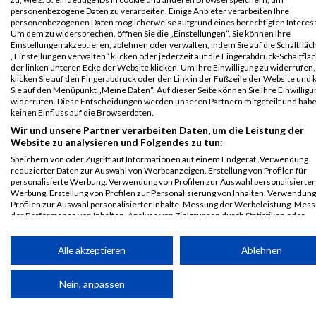
Legende:
personenbezogene Daten zu verarbeiten. Einige Anbieter verarbeiten Ihre
personenbezogenen Daten möglicherweise aufgrund eines berechtigten Interes
GPos = Geschlechter Position, KPos = Kategorie Position, TPos =
Um dem zu widersprechen, öffnen Sie die „Einstellungen“. Sie können Ihre
Team Position, DNS = Did not start, DNF = Did not finish, DQ =
Einstellungen akzeptieren, ablehnen oder verwalten, indem Sie auf die Schaltfläc
Disqualifiziert
„Einstellungen verwalten“ klicken oder jederzeit auf die Fingerabdruck-Schaltfläc
der linken unteren Ecke der Website klicken. Um Ihre Einwilligung zu widerrufen,
klicken Sie auf den Fingerabdruck oder den Link in der Fußzeile der Website und 
Sie auf den Menüpunkt „Meine Daten“. Auf dieser Seite können Sie Ihre Einwilligu
widerrufen. Diese Entscheidungen werden unseren Partnern mitgeteilt und hab
keinen Einfluss auf die Browserdaten.
Wir und unsere Partner verarbeiten Daten, um die Leistung der
Website zu analysieren und Folgendes zu tun:
Speichern von oder Zugriff auf Informationen auf einem Endgerät. Verwendung
reduzierter Daten zur Auswahl von Werbeanzeigen. Erstellung von Profilen für
personalisierte Werbung. Verwendung von Profilen zur Auswahl personalisierter
Werbung. Erstellung von Profilen zur Personalisierung von Inhalten. Verwendung
Profilen zur Auswahl personalisierter Inhalte. Messung der Werbeleistung. Mes
der Performance von Inhalten. Analyse von Zielgruppen durch Statistiken oder
Kombinationen von Daten aus verschiedenen Quellen. Entwicklung und Verbess
der Angebote. Verwendung reduzierter Daten zur Auswahl von Inhalten.
Daten können außerhalb der Europäischen Union weitergegeben und in die USA
Alle akzeptieren
Ablehnen
gesendet werden.
Ihre Einwilligung und die cookie Richtlinie gelten ausschließlich für diese Website
Nein, anpassen
Partnerliste anzeigen (1 IAB-Anbieter)
© MaxFun Sports GmbH
Mediadaten