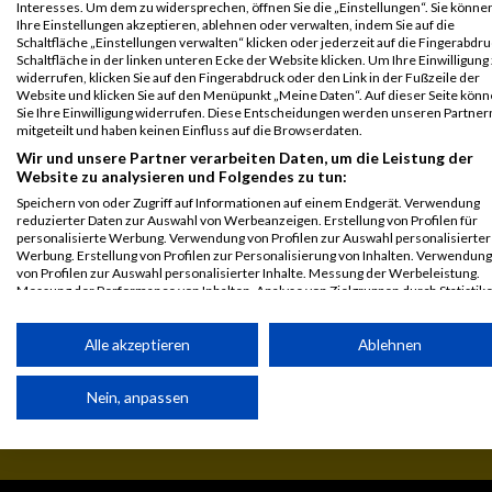
M7/W7
Interesses. Um dem zu widersprechen, öffnen Sie die „Einstellungen“. Sie könne
Ihre Einstellungen akzeptieren, ablehnen oder verwalten, indem Sie auf die
Legende:
Schaltfläche „Einstellungen verwalten“ klicken oder jederzeit auf die Fingerabdru
Schaltfläche in der linken unteren Ecke der Website klicken. Um Ihre Einwilligung
GPos = Geschlechter Position, KPos = Kategorie Position, TPos =
widerrufen, klicken Sie auf den Fingerabdruck oder den Link in der Fußzeile der
Team Position, DNS = Did not start, DNF = Did not finish, DQ =
Website und klicken Sie auf den Menüpunkt „Meine Daten“. Auf dieser Seite kön
Disqualifiziert
Sie Ihre Einwilligung widerrufen. Diese Entscheidungen werden unseren Partner
mitgeteilt und haben keinen Einfluss auf die Browserdaten.
Wir und unsere Partner verarbeiten Daten, um die Leistung der
Website zu analysieren und Folgendes zu tun:
Speichern von oder Zugriff auf Informationen auf einem Endgerät. Verwendung
reduzierter Daten zur Auswahl von Werbeanzeigen. Erstellung von Profilen für
personalisierte Werbung. Verwendung von Profilen zur Auswahl personalisierter
Werbung. Erstellung von Profilen zur Personalisierung von Inhalten. Verwendung
von Profilen zur Auswahl personalisierter Inhalte. Messung der Werbeleistung.
Messung der Performance von Inhalten. Analyse von Zielgruppen durch Statistik
oder Kombinationen von Daten aus verschiedenen Quellen. Entwicklung und
Verbesserung der Angebote. Verwendung reduzierter Daten zur Auswahl von
Inhalten.
Alle akzeptieren
Ablehnen
Daten können außerhalb der Europäischen Union weitergegeben und in die USA
gesendet werden.
Nein, anpassen
Ihre Einwilligung und die cookie Richtlinie gelten ausschließlich für diese
Website/App.
Partnerliste anzeigen (1 IAB-Anbieter)