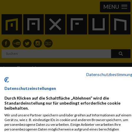
MENU
Lara Ferschinger
Datenschutzbestimmun
Datenschutzeinstellungen
2017
Durch Klicken auf die Schaltfläche „Ablehnen“ wird die
First
Standardeinstellung nur für unbedingt erforderliche cookie
Veranstaltung
Stnr
Name
Last Name
Jahr
Nation
Verein
Ne
beibehalten.
Kärnten läuft -
13797
Lara
Ferschinger
2010
AUT
Wir und unsere Partner speichern und/oder greifen auf Informationen auf einem
Gerät zu, wie z. B. eindeutige IDs in cookie und anderen Browserspeichern, um
Samstag
personenbezogene Daten zu verarbeiten. Einige Anbieter verarbeiten Ihre
Junior Marathon
personenbezogenen Daten möglicherweise aufgrund eines berechtigten