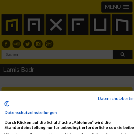
MENU
Lamis Badr
Neue Ergebnislisten
Datenschutzbest
2018
Datenschutzeinstellungen
Durch Klicken auf die Schaltfläche „Ablehnen“ wird die
First
Last
Standardeinstellung nur für unbedingt erforderliche cookie beibe
Veranstaltung
Stnr
Name
Name
Jahr
Nation
Verein
Net