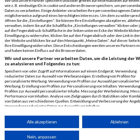
Wir und unsere Partner speichern und/oder greifen auf Informationen auf einem 
Nightrun
108
Lamis
Badr
2013
AUT
00:03:11.8
wie z. B. eindeutige IDs in cookie und anderen Browserspeichern, um personen
Langenzersdorf
Daten zu verarbeiten. Einige Anbieter verarbeiten Ihre personenbezogenen Date
möglicherweise aufgrund eines berechtigten Interesses. Um dem zu widersprec
Knirpse
öffnen Sie die „Einstellungen“. Sie können Ihre Einstellungen akzeptieren, ableh
verwalten, indem Sie auf die Schaltfläche „Einstellungen verwalten“ klicken oder 
Legende:
auf die Fingerabdruck-Schaltfläche in der linken unteren Ecke der Website klicke
GPos = Geschlechter Position, KPos = Kategorie Position, TPos =
Einwilligung zu widerrufen, klicken Sie auf den Fingerabdruck oder den Link in de
Team Position, DNS = Did not start, DNF = Did not finish, DQ =
der Website und klicken Sie auf den Menüpunkt „Meine Daten“. Auf dieser Seite 
Ihre Einwilligung widerrufen. Diese Entscheidungen werden unseren Partnern mi
Disqualifiziert
und haben keinen Einfluss auf die Browserdaten.
Wir und unsere Partner verarbeiten Daten, um die Leistung der 
zu analysieren und Folgendes zu tun:
Speichern von oder Zugriff auf Informationen auf einem Endgerät. Verwendung
reduzierter Daten zur Auswahl von Werbeanzeigen. Erstellung von Profilen für
personalisierte Werbung. Verwendung von Profilen zur Auswahl personalisierter
Werbung. Erstellung von Profilen zur Personalisierung von Inhalten. Verwendung
Profilen zur Auswahl personalisierter Inhalte. Messung der Werbeleistung. Mes
Performance von Inhalten. Analyse von Zielgruppen durch Statistiken oder Komb
von Daten aus verschiedenen Quellen. Entwicklung und Verbesserung der Angeb
Verwendung reduzierter Daten zur Auswahl von Inhalten.
Daten können außerhalb der Europäischen Union weitergegeben und in die USA 
werden.
Alle akzeptieren
Ablehnen
Ihre Einwilligung und die cookie Richtlinie gelten ausschließlich für diese Website
Partnerliste anzeigen (1 IAB-Anbieter)
Nein, anpassen