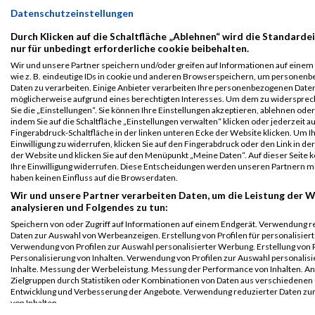
Dillingen/Saar
Datenschutzeinstellungen
B2Run
7068
Jana
Harward
0000
GER
Stadt
00:2
Durch Klicken auf die Schaltfläche „Ablehnen“ wird die Standarde
Dillingen/Saar
Dillingen
nur für unbedingt erforderliche cookie beibehalten.
/ Saar
Einzelwertung
Wir und unsere Partner speichern und/oder greifen auf Informationen auf einem 
weiblich
wie z. B. eindeutige IDs in cookie und anderen Browserspeichern, um personen
Daten zu verarbeiten. Einige Anbieter verarbeiten Ihre personenbezogenen Date
B2Run
7068
Jana
Harward
0000
GER
Stadt
00:2
möglicherweise aufgrund eines berechtigten Interesses. Um dem zu widersprec
Dillingen/Saar
Dillingen
Sie die „Einstellungen“. Sie können Ihre Einstellungen akzeptieren, ablehnen ode
/ Saar
Teamwertung
indem Sie auf die Schaltfläche „Einstellungen verwalten“ klicken oder jederzeit au
mixed
Fingerabdruck-Schaltfläche in der linken unteren Ecke der Website klicken. Um I
Einwilligung zu widerrufen, klicken Sie auf den Fingerabdruck oder den Link in de
Legende:
der Website und klicken Sie auf den Menüpunkt „Meine Daten“. Auf dieser Seite 
Ihre Einwilligung widerrufen. Diese Entscheidungen werden unseren Partnern mi
GPos = Geschlechter Position, KPos = Kategorie Position, TPos =
haben keinen Einfluss auf die Browserdaten.
Team Position, DNS = Did not start, DNF = Did not finish, DQ =
Wir und unsere Partner verarbeiten Daten, um die Leistung der W
Disqualifiziert
analysieren und Folgendes zu tun:
Speichern von oder Zugriff auf Informationen auf einem Endgerät. Verwendung r
Daten zur Auswahl von Werbeanzeigen. Erstellung von Profilen für personalisier
Verwendung von Profilen zur Auswahl personalisierter Werbung. Erstellung von P
Personalisierung von Inhalten. Verwendung von Profilen zur Auswahl personalisi
Inhalte. Messung der Werbeleistung. Messung der Performance von Inhalten. An
Zielgruppen durch Statistiken oder Kombinationen von Daten aus verschiedenen
Entwicklung und Verbesserung der Angebote. Verwendung reduzierter Daten zu
von Inhalten.
Daten können außerhalb der Europäischen Union weitergegeben und in die USA 