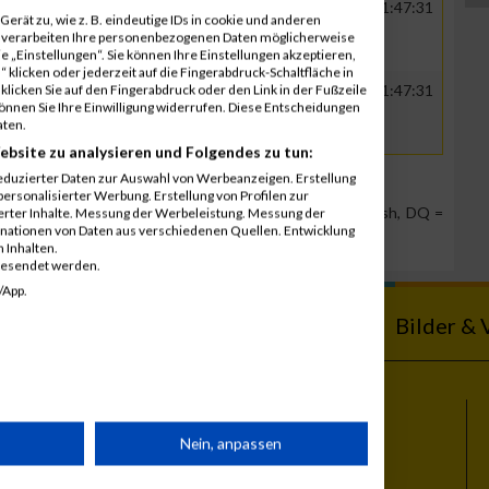
Kaufland Dienstleistung Nord GmbH
01:02:26
01:47:31
erät zu, wie z. B. eindeutige IDs in cookie und anderen
& Co. KG
r verarbeiten Ihre personenbezogenen Daten möglicherweise
 „Einstellungen“. Sie können Ihre Einstellungen akzeptieren,
 klicken oder jederzeit auf die Fingerabdruck-Schaltfläche in
klicken Sie auf den Fingerabdruck oder den Link in der Fußzeile
Kaufland Dienstleistung Nord GmbH
01:02:26
01:47:31
können Sie Ihre Einwilligung widerrufen. Diese Entscheidungen
& Co. KG
aten.
ebsite zu analysieren und Folgendes zu tun:
eduzierter Daten zur Auswahl von Werbeanzeigen. Erstellung
ersonalisierter Werbung. Erstellung von Profilen zur
Team Position, DNS = Did not start, DNF = Did not finish, DQ =
ierter Inhalte. Messung der Werbeleistung. Messung der
inationen von Daten aus verschiedenen Quellen. Entwicklung
 Inhalten.
gesendet werden.
/App.
ebnisse
Kalender
Bilder & 
Themen
rät
Nein, anpassen
Vienna City Marathon