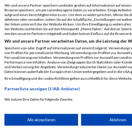
B2Run Hannover
995
Jana
Eggers
0000
GER
Wir und unsere Partner speichern und/oder greifen auf Informationen auf einem G
Einzelwertung
Browserspeichern, um personenbezogene Daten zu verarbeiten. Einige Anbiete
weiblich
aufgrund eines berechtigten Interesses. Um dem zu widersprechen, öffnen Sie die
ablehnen oder verwalten, indem Sie auf die Schaltfläche „Einstellungen verwalten“
der linken unteren Ecke der Website klicken. Um Ihre Einwilligung zu widerrufen, 
B2Run Hannover
995
Jana
Eggers
0000
GER
der Website und klicken Sie auf den Menüpunkt „Meine Daten“. Auf dieser Seite 
Teamwertung
werden unseren Partnern mitgeteilt und haben keinen Einfluss auf die Browserd
mixed
Wir und unsere Partner verarbeiten Daten, um die Leistung der W
Speichern von oder Zugriff auf Informationen auf einem Endgerät. Verwendung r
Legende:
von Profilen für personalisierte Werbung. Verwendung von Profilen zur Auswahl p
GPos = Geschlechter Position, KPos = Kategorie Position, TPos = 
Personalisierung von Inhalten. Verwendung von Profilen zur Auswahl personalis
Performance von Inhalten. Analyse von Zielgruppen durch Statistiken oder Komb
Disqualifiziert
und Verbesserung der Angebote. Verwendung reduzierter Daten zur Auswahl von
Daten können außerhalb der Europäischen Union weitergegeben und in die USA 
Ihre Einwilligung und die cookie Richtlinie gelten ausschließlich für diese Website
Laufsport
Anmeldung
Erg
Partnerliste anzeigen (1 IAB-Anbieter)
Wir nutzen Ihre Daten für folgende Zwecke:
IAB-Verarbeitungszwecke:
Speichern von oder Zugriff auf Informationen auf einem Endge
Alle akzeptieren
Ablehnen