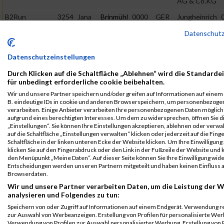
AG & Co.KG
B2Run
3254
Jana
Brinmühl
0000
GER
Jungheinrich
Hamburg
Vertrieb
Datenschut
Deutschland
Einzelwertung
AG & Co.KG
weiblich
Datenschutzeinstellungen
B2Run
3254
Jana
Brinmühl
0000
GER
Jungheinrich
Hamburg
Vertrieb
Durch Klicken auf die Schaltfläche „Ablehnen“ wird die Standarde
für unbedingt erforderliche cookie beibehalten.
Deutschland
Teamwertung
AG & Co.KG
mixed
Wir und unsere Partner speichern und/oder greifen auf Informationen auf einem G
B. eindeutige IDs in cookie und anderen Browserspeichern, um personenbezoge
B2Run
3254
Jana
Brinmühl
0000
GER
Jungheinrich
verarbeiten. Einige Anbieter verarbeiten Ihre personenbezogenen Daten möglic
aufgrund eines berechtigten Interesses. Um dem zu widersprechen, öffnen Sie d
Hamburg
Vertrieb
„Einstellungen“. Sie können Ihre Einstellungen akzeptieren, ablehnen oder verwa
Deutschland
Teamwertung
auf die Schaltfläche „Einstellungen verwalten“ klicken oder jederzeit auf die Fin
AG & Co.KG
weiblich
Schaltfläche in der linken unteren Ecke der Website klicken. Um Ihre Einwilligung
klicken Sie auf den Fingerabdruck oder den Link in der Fußzeile der Website und k
Legende:
den Menüpunkt „Meine Daten“. Auf dieser Seite können Sie Ihre Einwilligung wid
Entscheidungen werden unseren Partnern mitgeteilt und haben keinen Einfluss a
GPos = Geschlechter Position, KPos = Kategorie Position, TPos =
Browserdaten.
Team Position, DNS = Did not start, DNF = Did not finish, DQ =
Wir und unsere Partner verarbeiten Daten, um die Leistung der W
Disqualifiziert
analysieren und Folgendes zu tun:
Speichern von oder Zugriff auf Informationen auf einem Endgerät. Verwendung r
zur Auswahl von Werbeanzeigen. Erstellung von Profilen für personalisierte Wer
Verwendung von Profilen zur Auswahl personalisierter Werbung. Erstellung von P