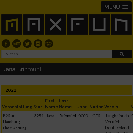
MENU
Jana Brinmühl
2022
First
Last
Veranstaltung
Stnr
Name
Name
Jahr
Nation
Verein
N
B2Run
3254
Jana
Brinmühl
0000
GER
Jungheinrich
Hamburg
Vertrieb
Deutschland
Einzelwertung