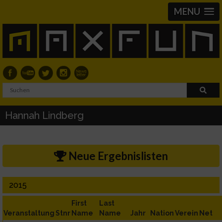
MENU
Hannah Lindberg
Neue Ergebnislisten
2015
First
Last
Veranstaltung
Stnr
Name
Name
Jahr
Nation
Verein
Net