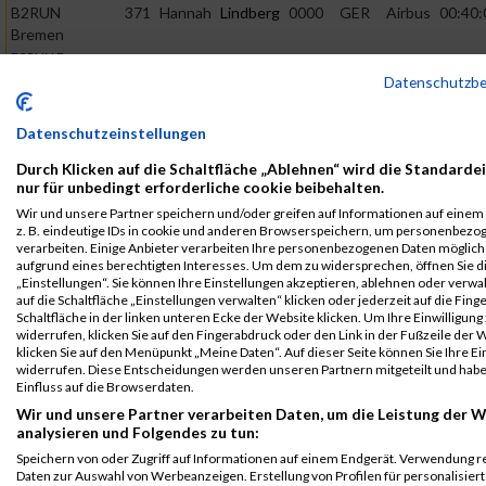
B2RUN
371
Hannah
Lindberg
0000
GER
Airbus
00:40:
Bremen
B2RUN Bremen
Datenschutzb
B2RUN
371
Hannah
Lindberg
0000
GER
Airbus
00:40:
Bremen
Datenschutzeinstellungen
Einzelwertung
weiblich
Durch Klicken auf die Schaltfläche „Ablehnen“ wird die Standarde
nur für unbedingt erforderliche cookie beibehalten.
B2RUN
371
Hannah
Lindberg
0000
GER
Airbus
00:40:
Bremen
Wir und unsere Partner speichern und/oder greifen auf Informationen auf einem 
z. B. eindeutige IDs in cookie und anderen Browserspeichern, um personenbezo
Teamwertung
verarbeiten. Einige Anbieter verarbeiten Ihre personenbezogenen Daten möglic
mixed
aufgrund eines berechtigten Interesses. Um dem zu widersprechen, öffnen Sie d
„Einstellungen“. Sie können Ihre Einstellungen akzeptieren, ablehnen oder verwa
B2RUN
371
Hannah
Lindberg
0000
GER
Airbus
00:40:
auf die Schaltfläche „Einstellungen verwalten“ klicken oder jederzeit auf die Fin
Bremen
Schaltfläche in der linken unteren Ecke der Website klicken. Um Ihre Einwilligung
Teamwertung
widerrufen, klicken Sie auf den Fingerabdruck oder den Link in der Fußzeile der 
klicken Sie auf den Menüpunkt „Meine Daten“. Auf dieser Seite können Sie Ihre Ei
weiblich
widerrufen. Diese Entscheidungen werden unseren Partnern mitgeteilt und hab
Einfluss auf die Browserdaten.
Legende:
Wir und unsere Partner verarbeiten Daten, um die Leistung der W
GPos = Geschlechter Position, KPos = Kategorie Position, TPos =
analysieren und Folgendes zu tun:
Team Position, DNS = Did not start, DNF = Did not finish, DQ =
Speichern von oder Zugriff auf Informationen auf einem Endgerät. Verwendung r
Disqualifiziert
Daten zur Auswahl von Werbeanzeigen. Erstellung von Profilen für personalisier