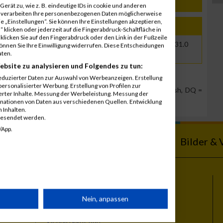
erät zu, wie z. B. eindeutige IDs in cookie und anderen
r verarbeiten Ihre personenbezogenen Daten möglicherweise
 „Einstellungen“. Sie können Ihre Einstellungen akzeptieren,
Jahr
Nation
Verein
Net
Brut
 klicken oder jederzeit auf die Fingerabdruck-Schaltfläche in
klicken Sie auf den Fingerabdruck oder den Link in der Fußzeile
1993
AUT
01:00:31.0
01:00:31.0
können Sie Ihre Einwilligung widerrufen. Diese Entscheidungen
aten.
ebsite zu analysieren und Folgendes zu tun:
eduzierter Daten zur Auswahl von Werbeanzeigen. Erstellung
ersonalisierter Werbung. Erstellung von Profilen zur
Team Position, DNS = Did not start, DNF = Did not finish, DQ =
ierter Inhalte. Messung der Werbeleistung. Messung der
inationen von Daten aus verschiedenen Quellen. Entwicklung
 Inhalten.
gesendet werden.
/App.
ebnisse
Kalender
Bilder & 
Themen
rät
Nein, anpassen
Vienna City Marathon
Vienna Night Run