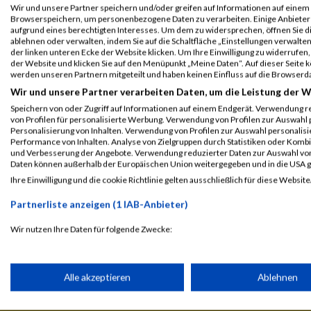
2015
Wir und unsere Partner speichern und/oder greifen auf Informationen auf einem G
Browserspeichern, um personenbezogene Daten zu verarbeiten. Einige Anbiete
aufgrund eines berechtigten Interesses. Um dem zu widersprechen, öffnen Sie die
Veranstaltung
Stnr
First Name
Last Name
ablehnen oder verwalten, indem Sie auf die Schaltfläche „Einstellungen verwalten“
der linken unteren Ecke der Website klicken. Um Ihre Einwilligung zu widerrufen, 
Ich helfe laufend
755
Hannah
Kogelnik
der Website und klicken Sie auf den Menüpunkt „Meine Daten“. Auf dieser Seite 
werden unseren Partnern mitgeteilt und haben keinen Einfluss auf die Browserd
Spendenlauf
Wir und unsere Partner verarbeiten Daten, um die Leistung der W
Speichern von oder Zugriff auf Informationen auf einem Endgerät. Verwendung r
Legende:
von Profilen für personalisierte Werbung. Verwendung von Profilen zur Auswahl p
GPos = Geschlechter Position, KPos = Kategorie Position, TPos = 
Personalisierung von Inhalten. Verwendung von Profilen zur Auswahl personalis
Disqualifiziert
Performance von Inhalten. Analyse von Zielgruppen durch Statistiken oder Komb
und Verbesserung der Angebote. Verwendung reduzierter Daten zur Auswahl von
Daten können außerhalb der Europäischen Union weitergegeben und in die USA 
Ihre Einwilligung und die cookie Richtlinie gelten ausschließlich für diese Website
Laufsport
Anmeldung
Erg
Partnerliste anzeigen (1 IAB-Anbieter)
Wir nutzen Ihre Daten für folgende Zwecke:
IAB-Verarbeitungszwecke:
Speichern von oder Zugriff auf Informationen auf einem Endge
Alle akzeptieren
Ablehnen