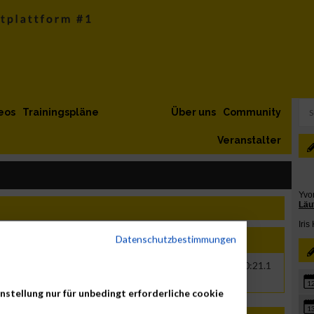
eos
Trainingspläne
Über uns
Community
Veranstalter
Datenschutzbestimmungen
r
Nation
Verein
Net
Brut
3
AUT
Mit Herz Und Hirn
00:28:33.3
00:30:21.1
1
nstellung nur für unbedingt erforderliche cookie
1