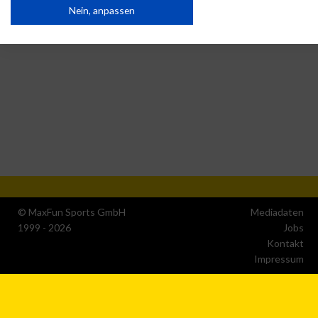
Nein, anpassen
Wir nutzen Ihre Daten für folgende Zwecke:
IAB-Verarbeitungszwecke:
Speichern von oder Zugriff auf Informationen auf einem
Endgerät
Verwendung reduzierter Daten zur Auswahl von
Werbeanzeigen
Erstellung von Profilen für personalisierte Werbung
Verwendung von Profilen zur Auswahl personalisierter
Werbung
© MaxFun Sports GmbH
Mediadaten
1999 - 2026
Jobs
Erstellung von Profilen zur Personalisierung von Inhalten
Kontakt
Impressum
Verwendung von Profilen zur Auswahl personalisierter
Inhalte