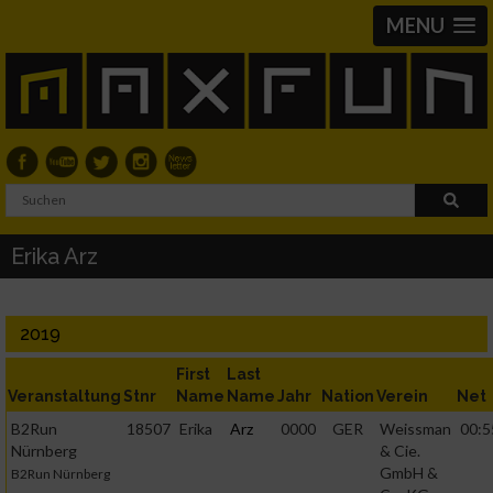
MENU
Erika Arz
2019
First
Last
Veranstaltung
Stnr
Name
Name
Jahr
Nation
Verein
Net
B2Run
18507
Erika
Arz
0000
GER
Weissman
00:5
Nürnberg
& Cie.
GmbH &
B2Run Nürnberg