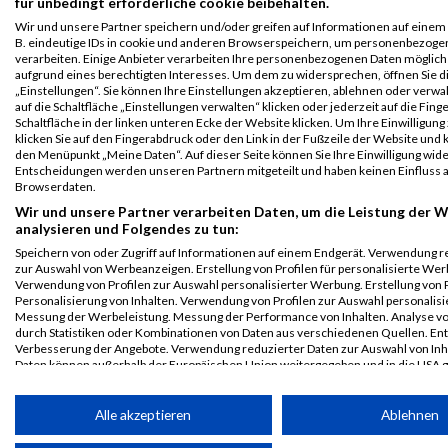
für unbedingt erforderliche cookie beibehalten.
Co. KG
Wir und unsere Partner speichern und/oder greifen auf Informationen auf einem G
B. eindeutige IDs in cookie und anderen Browserspeichern, um personenbezoge
B2Run
17142
Erika
Arz
0000
GER
Weissman
00:4
verarbeiten. Einige Anbieter verarbeiten Ihre personenbezogenen Daten möglic
Nürnberg
& Cie.
aufgrund eines berechtigten Interesses. Um dem zu widersprechen, öffnen Sie d
GmbH &
Einzelwertung
„Einstellungen“. Sie können Ihre Einstellungen akzeptieren, ablehnen oder verwa
Co. KG
auf die Schaltfläche „Einstellungen verwalten“ klicken oder jederzeit auf die Fin
weiblich
Schaltfläche in der linken unteren Ecke der Website klicken. Um Ihre Einwilligung
B2Run
17142
Erika
Arz
0000
GER
Weissman
00:4
klicken Sie auf den Fingerabdruck oder den Link in der Fußzeile der Website und k
den Menüpunkt „Meine Daten“. Auf dieser Seite können Sie Ihre Einwilligung wid
Nürnberg
& Cie.
Entscheidungen werden unseren Partnern mitgeteilt und haben keinen Einfluss a
GmbH &
Teamwertung
Browserdaten.
Co. KG
mixed
Wir und unsere Partner verarbeiten Daten, um die Leistung der W
analysieren und Folgendes zu tun:
B2Run
17142
Erika
Arz
0000
GER
Weissman
00:4
Nürnberg
& Cie.
Speichern von oder Zugriff auf Informationen auf einem Endgerät. Verwendung r
zur Auswahl von Werbeanzeigen. Erstellung von Profilen für personalisierte Wer
GmbH &
Teamwertung
Verwendung von Profilen zur Auswahl personalisierter Werbung. Erstellung von P
Co. KG
weiblich
Personalisierung von Inhalten. Verwendung von Profilen zur Auswahl personalisie
Messung der Werbeleistung. Messung der Performance von Inhalten. Analyse vo
Legende:
durch Statistiken oder Kombinationen von Daten aus verschiedenen Quellen. En
GPos = Geschlechter Position, KPos = Kategorie Position, TPos =
Verbesserung der Angebote. Verwendung reduzierter Daten zur Auswahl von Inh
Daten können außerhalb der Europäischen Union weitergegeben und in die USA 
Team Position, DNS = Did not start, DNF = Did not finish, DQ =
werden.
Disqualifiziert
Ihre Einwilligung und die cookie Richtlinie gelten ausschließlich für diese Website
Alle akzeptieren
Ablehnen
Partnerliste anzeigen (1 IAB-Anbieter)