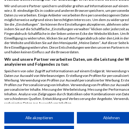
Graz Marathon
346
Dieter
Draxler
1981
AUT
04:46:29.
Wir und unsere Partner speichern und/oder greifen auf Informationen auf einem 
Sonntag 2023
wie z. B. eindeutige IDs in cookie und anderen Browserspeichern, um personen
Kleine Zeitung
Daten zu verarbeiten. Einige Anbieter verarbeiten Ihre personenbezogenen Date
möglicherweise aufgrund eines berechtigten Interesses. Um dem zu widersprec
Graz Marathon
Sie die „Einstellungen“. Sie können Ihre Einstellungen akzeptieren, ablehnen ode
indem Sie auf die Schaltfläche „Einstellungen verwalten“ klicken oder jederzeit au
Legende:
Fingerabdruck-Schaltfläche in der linken unteren Ecke der Website klicken. Um I
GPos = Geschlechter Position, KPos = Kategorie Position, TPos =
Einwilligung zu widerrufen, klicken Sie auf den Fingerabdruck oder den Link in de
Team Position, DNS = Did not start, DNF = Did not finish, DQ =
der Website und klicken Sie auf den Menüpunkt „Meine Daten“. Auf dieser Seite 
Ihre Einwilligung widerrufen. Diese Entscheidungen werden unseren Partnern mi
Disqualifiziert
und haben keinen Einfluss auf die Browserdaten.
Wir und unsere Partner verarbeiten Daten, um die Leistung der W
analysieren und Folgendes zu tun:
Speichern von oder Zugriff auf Informationen auf einem Endgerät. Verwendung r
Daten zur Auswahl von Werbeanzeigen. Erstellung von Profilen für personalisier
Werbung. Verwendung von Profilen zur Auswahl personalisierter Werbung. Erste
Profilen zur Personalisierung von Inhalten. Verwendung von Profilen zur Auswah
personalisierter Inhalte. Messung der Werbeleistung. Messung der Performanc
Inhalten. Analyse von Zielgruppen durch Statistiken oder Kombinationen von Dat
verschiedenen Quellen. Entwicklung und Verbesserung der Angebote. Verwend
reduzierter Daten zur Auswahl von Inhalten.
Daten können außerhalb der Europäischen Union weitergegeben und in die USA 
werden.
Alle akzeptieren
Ablehnen
Ihre Einwilligung und die cookie Richtlinie gelten ausschließlich für diese Website